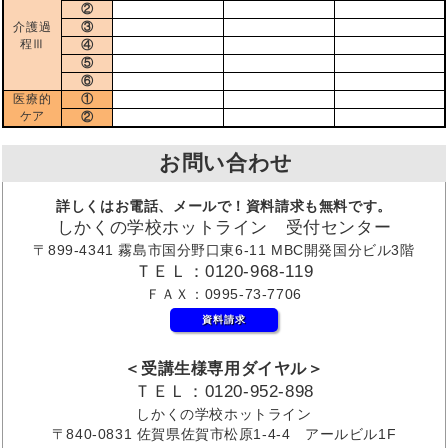
②
介護過
③
程Ⅲ
④
⑤
⑥
医療的
①
ケア
②
お問い合わせ
詳しくはお電話、メールで！資料請求も無料です。
しかくの学校ホットライン 受付センター
〒899-4341 霧島市国分野口東6-11 MBC開発国分ビル3階
ＴＥＬ：0120-968-119
ＦＡＸ：0995-73-7706
資料請求
＜受講生様専用ダイヤル＞
ＴＥＬ：0120-952-898
しかくの学校ホットライン
〒840-0831 佐賀県佐賀市松原1-4-4 アールビル1F