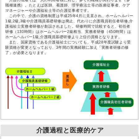
介護の現場では一人の利用者様に対し、多くの職種が関わります（多
職種連携）。たとえば医師、看護師、理学療法士等の医療従事者、ケア
マネージャーや介護福祉士等の介護従事者です。
この中で、介護の資格制度は平成25年4月に見直され、ホームヘルパー
1級,2級,3級や介護職員基礎研修は廃止、代わりに介護職員初任者研修,介
護福祉士実務者研修が創設されました。研修時間で比較すると、初任者
研修（130時間）はホームヘルパー2級相当、実務者研修（450時間）は
ホームヘルパー1級,介護職員基礎研修より上位の資格となります。
また、国家資格である介護福祉士についても、平成28年度試験より受
験資格が変更となっており、3年間の実務経験に加え「実務者研修の修
了」が必要となります。
介護過程と医療的ケア