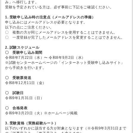
み」へ移行します。
受験を予定されている方は、必ず事前に下記をご確認ください。
1. 受験申し込み時の注意点（メールアドレスの準備）
申し込みにはメールアドレスが必要となります。
以下の点にご注意ください。
〇 複数の方が同じメールアドレスを使用することはできません。
〇 一度登録が完了したメールアドレスを変更することはできません。
2. 試験スケジュール
〇 受験申し込み期間
令和8年7月22日（水）〜 令和8年9月2日（水）
※試験センターホームページの「インターネット受験申し込みサイト」
から手続きを行います。
〇 受験票発送
令和8年12月11日（金）
〇 試験日
令和9年1月31日（日）
〇 合格発表
令和9年3月23日（火）※ホームページ掲載
3. 受験資格（実務経験ルート）
以下のいずれかに該当する方が対象となります（※令和9年3月31日まで