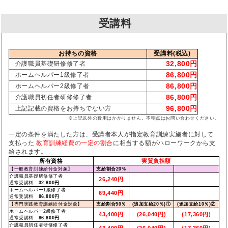
受講料
お持ちの資格
受講料(税込)
32,800円
介護職員基礎研修修了者
86,800円
ホームヘルパー1級修了者
86,800円
ホームヘルパー2級修了者
86,800円
介護職員初任者研修修了者
96,800円
上記記載の資格をお持ちでない方
※上記以外の費用はかかりません。不明点はお問い合わせください。
一定の条件を満たした方は、受講者本人が指定教育訓練実施者に対して
支払った
教育訓練経費の一定の割合
に相当する額がハローワークから支
給されます。
所有資格
実質負担額
【一般教育訓練給付金対象】
支給割合20%
介護職員基礎研修修了者
26,240円
通常受講料
32,800円
ホームヘルパー1級修了者
69,440円
通常受講料
86,800円
【専門実践教育訓練給付金対象】
支給割合50％
(追加支給20％)①
(追加支給10％)②
ホームヘルパー2級修了者
43,400円
(26,040円)
(17,360円)
通常受講料
86,800円
介護職員初任者研修修了者
43,400円
(26,040円)
(17,360円)