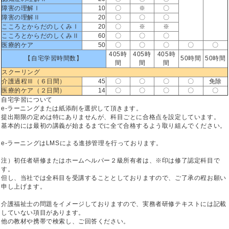
障害の理解Ⅰ
10
〇
※
〇
障害の理解Ⅱ
20
〇
〇
〇
こころとからだのしくみⅠ
20
〇
※
※
こころとからだのしくみⅡ
60
〇
〇
〇
医療的ケア
50
〇
〇
〇
〇
〇
405時
405時
405時
【自宅学習時間数】
50時間
50時間
間
間
間
スクーリング
介護過程Ⅲ（６日間）
45
〇
〇
〇
〇
免除
医療的ケア（２日間）
14
〇
〇
〇
〇
〇
自宅学習について
e-ラーニングまたは紙添削を選択して頂きます。
提出期限の定めは特にありませんが、科目ごとに合格点を設定しています。
基本的には最初の講義が始まるまでに全て合格するよう取り組んでください。
e-ラーニングはLMSによる進捗管理を行っております。
注）初任者研修またはホームヘルパー２級所有者は、※印は修了認定科目で
す。
但し、当社では全科目を受講することとしておりますので、ご了承の程お願い
申し上げます。
介護福祉士の問題をイメージしておりますので、実務者研修テキストには記載
していない項目があります。
他の教材や携帯で検索し、ご回答ください。