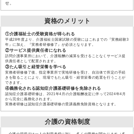
せ。
資格のメリット
①介護福祉士の受験資格が得られる
平成28年度より、介護福祉士国家試験の受験にはこれまでの『実務経験3
年』に加え、『実務者研修修了』が必須となります。
②サービス提供責任者になれる
訪問介護事業所において、介護報酬の減算を受けることなくサービス提
供責任者として配置されます。
③たん吸引と経管栄養を学べる
実務者研修修了後、指定事業所で実地研修を受け、自治体で所定の手続
きを取ることにより、現場でもたん吸引・経管栄養の処置を行うことが
できます。
④義務化される認知症介護基礎研修を免除される
認知症介護基礎研修は、2021年4月の介護報酬改定に伴って2024年4月
から完全に義務化されます。
実務者研修は認知症介護基礎研修の受講義務免除資格となります。
介護の資格制度