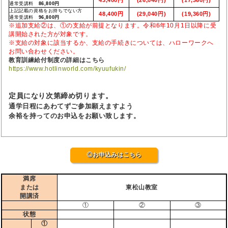
通常受講料
86,800円
上記記載の資格をお持ちでない方
48,400円
(29,040円)
(19,360円)
通常受講料
96,800円
※追加支給②は、①の支給が前提となります。令和6年10月1日以降に受
講開始された方が対象です。
※支給の対象に該当するか、支給の手続きについては、ハローワークへ
お問い合わせください。
教育訓練給付制度の詳細はこちら
https://www.hotlinworld.com/kyuufukin/
定員になり次第締め切ります。
通学日程にあわてずご参加願えますよう
余裕を持ってのお申込をお願い致します。
◎お申込みはこちら
満席
または
東松山教室
開講済
①
②
③
状態
①