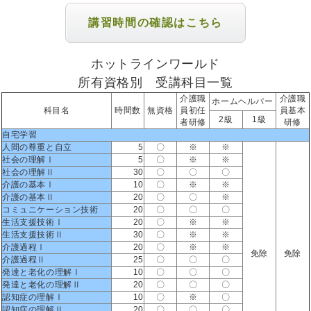
講習時間の確認はこちら
ホットラインワールド
所有資格別 受講科目一覧
介護職
介護職
ホームヘルパー
科目名
時間数
無資格
員初任
員基本
2級
1級
者研修
研修
自宅学習
人間の尊重と自立
5
〇
※
※
社会の理解Ⅰ
5
〇
※
※
社会の理解Ⅱ
30
〇
〇
〇
介護の基本Ⅰ
10
〇
※
※
介護の基本Ⅱ
20
〇
〇
※
コミュニケーション技術
20
〇
〇
〇
生活支援技術Ⅰ
20
〇
※
※
生活支援技術Ⅱ
30
〇
※
※
介護過程Ⅰ
20
〇
※
※
免除
免除
介護過程Ⅱ
25
〇
〇
〇
発達と老化の理解Ⅰ
10
〇
〇
〇
発達と老化の理解Ⅱ
20
〇
〇
〇
認知症の理解Ⅰ
10
〇
※
〇
認知症の理解Ⅱ
20
〇
〇
〇