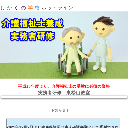
し
か
く
の
学
校
ホットライン
平成28年度より、介護福祉士の受験に必須の資格
実務者研修 東松山教室
[ お知らせ ]
2025年12月2日より健康保険証は本人確認書類として受付できな