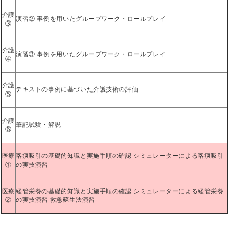
介護
演習② 事例を用いたグループワーク・ロールプレイ
③
介護
演習③ 事例を用いたグループワーク・ロールプレイ
④
介護
テキストの事例に基づいた介護技術の評価
⑤
介護
筆記試験・解説
⑥
医療
喀痰吸引の基礎的知識と実施手順の確認 シミュレーターによる喀痰吸引
①
の実技演習
医療
経管栄養の基礎的知識と実施手順の確認 シミュレーターによる経管栄養
②
の実技演習 救急蘇生法演習