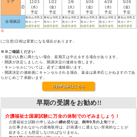
ケア
12/23
1/22
2/9
3/26
4/28
5/28
②
(水)
(金)
(火)
(金)
(水)
(金)
予定
予定
予定
予定
予定
予定
東松山市民文
東松山市民文
東松山市民文
東松山市民文
東松山市民文
東松山市民文
会場施設
化センター
化センター
化センター
化センター
化センター
化センター
地図等参照
地図等参照
地図等参照
地図等参照
地図等参照
地図等参照
※
(ご注意)日程は変更になる場合があります。
※※ご確認ください
・規定の人数に満たない場合、延期又は中止をする場合があります。
・開講が決定しましたら、開講決定の連絡を致します。
・キャンセルについては、必ずご連絡願います。
・開講決定の連絡後にキャンセルされる場合、返金は基本応じかねますのであ
らかじめご了承願います。
◎お申込みはこちら
早期の受講をお勧め!!
介護福祉士国家試験に万全の体制でのぞみましょう！
介護福祉士試験の申し込みの
締め切りは、例年9月の上旬
です。
お仕事されながらの資格取得は、計画通りに通えない突発的なことが
起きることも想定しなければなりません。