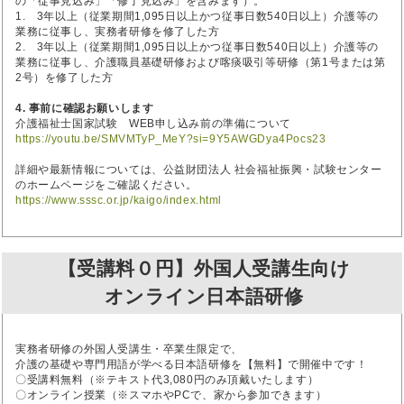
の「従事見込み」「修了見込み」を含みます）。
1. 3年以上（従業期間1,095日以上かつ従事日数540日以上）介護等の
業務に従事し、実務者研修を修了した方
2. 3年以上（従業期間1,095日以上かつ従事日数540日以上）介護等の
業務に従事し、介護職員基礎研修および喀痰吸引等研修（第1号または第
2号）を修了した方
4. 事前に確認お願いします
介護福祉士国家試験 WEB申し込み前の準備について
https://youtu.be/SMVMTyP_MeY?si=9Y5AWGDya4Pocs23
詳細や最新情報については、公益財団法人 社会福祉振興・試験センター
のホームページをご確認ください。
https://www.sssc.or.jp/kaigo/index.html
【受講料０円】外国人受講生向け
オンライン日本語研修
実務者研修の外国人受講生・卒業生限定で、
介護の基礎や専門用語が学べる日本語研修を【無料】で開催中です！
〇受講料無料（※テキスト代3,080円のみ頂戴いたします）
〇オンライン授業（※スマホやPCで、家から参加できます）