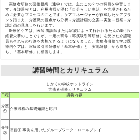
実務者研修の面接授業（通学）では、主にこの２つの科目を学習しま
す。介護過程とは、利用者様が望む「自分らしい生活」を実現させるた
めに必要なプロセスのことです。ケアマネージャーが作成したケアプラ
ンを踏まえ、介護職の視点から分析→介護計画の立案→実施→観察→介
護計画の見直しを行います。
医療的ケアは、医師,看護師または家族によって行われるたんの吸引や
経管栄養のことですが、一定の研修（喀痰吸引等研修）を受けた介護職
員もそれらの行為を実施できるようになりました。実務者研修で学ぶ医
療的ケアは、喀痰吸引等研修が「基本研修」と「実地研修」から成るう
ち、「基本研修」に相当します。
講習時間とカリキュラム
しかくの学校ホットライン
実務者研修カリキュラム
日程
講義内容
介護
介護過程の基礎知識と応用
①
介護
演習① 事例を用いたグループワーク・ロールプレイ
②