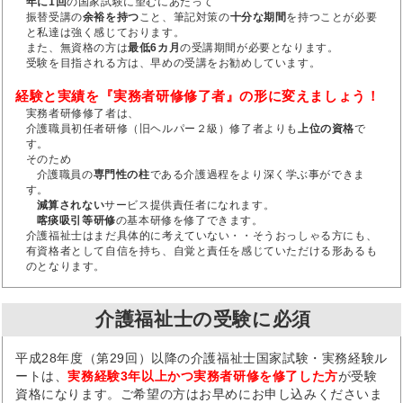
年に1回
の国家試験に望むにあたって
振替受講の
余裕を持つ
こと、筆記対策の
十分な期間
を持つことが必要
と私達は強く感じております。
また、無資格の方は
最低6カ月
の受講期間が必要となります。
受験を目指される方は、早めの受講をお勧めしています。
経験と実績を『実務者研修修了者』の形に変えましょう！
実務者研修修了者は、
介護職員初任者研修（旧ヘルパー２級）修了者よりも
上位の資格
で
す。
そのため
介護職員の
専門性の柱
である介護過程をより深く学ぶ事ができま
す。
減算されない
サービス提供責任者になれます。
喀痰吸引等研修
の基本研修を修了できます。
介護福祉士はまだ具体的に考えていない・・そうおっしゃる方にも、
有資格者として自信を持ち、自覚と責任を感じていただける形あるも
のとなります。
介護福祉士の受験に必須
平成28年度（第29回）以降の介護福祉士国家試験・実務経験ル
ートは、
実務経験3年以上かつ実務者研修を修了した方
が受験
資格になります。ご希望の方はお早めにお申し込みくださいま