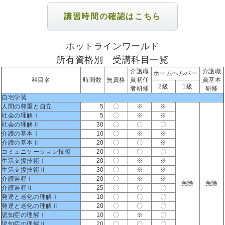
講習時間の確認はこちら
ホットラインワールド
所有資格別 受講科目一覧
介護職
介護職
ホームヘルパー
科目名
時間数
無資格
員初任
員基本
2級
1級
者研修
研修
自宅学習
人間の尊重と自立
5
〇
※
※
社会の理解Ⅰ
5
〇
※
※
社会の理解Ⅱ
30
〇
〇
〇
介護の基本Ⅰ
10
〇
※
※
介護の基本Ⅱ
20
〇
〇
※
コミュニケーション技術
20
〇
〇
〇
生活支援技術Ⅰ
20
〇
※
※
生活支援技術Ⅱ
30
〇
※
※
介護過程Ⅰ
20
〇
※
※
免除
免除
介護過程Ⅱ
25
〇
〇
〇
発達と老化の理解Ⅰ
10
〇
〇
〇
発達と老化の理解Ⅱ
20
〇
〇
〇
認知症の理解Ⅰ
10
〇
※
〇
認知症の理解Ⅱ
20
〇
〇
〇