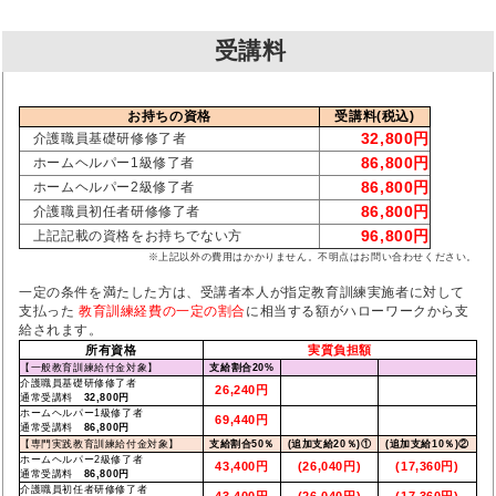
受講料
お持ちの資格
受講料(税込)
32,800円
介護職員基礎研修修了者
86,800円
ホームヘルパー1級修了者
86,800円
ホームヘルパー2級修了者
86,800円
介護職員初任者研修修了者
96,800円
上記記載の資格をお持ちでない方
※上記以外の費用はかかりません。不明点はお問い合わせください。
一定の条件を満たした方は、受講者本人が指定教育訓練実施者に対して
支払った
教育訓練経費の一定の割合
に相当する額がハローワークから支
給されます。
所有資格
実質負担額
【一般教育訓練給付金対象】
支給割合20%
介護職員基礎研修修了者
26,240円
通常受講料
32,800円
ホームヘルパー1級修了者
69,440円
通常受講料
86,800円
【専門実践教育訓練給付金対象】
支給割合50％
(追加支給20％)①
(追加支給10％)②
ホームヘルパー2級修了者
43,400円
(26,040円)
(17,360円)
通常受講料
86,800円
介護職員初任者研修修了者
43,400円
(26,040円)
(17,360円)