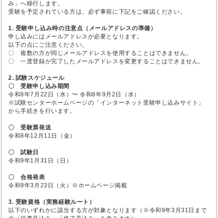
み」へ移行します。
受験を予定されている方は、必ず事前に下記をご確認ください。
1. 受験申し込み時の注意点（メールアドレスの準備）
申し込みにはメールアドレスが必要となります。
以下の点にご注意ください。
〇 複数の方が同じメールアドレスを使用することはできません。
〇 一度登録が完了したメールアドレスを変更することはできません。
2. 試験スケジュール
〇 受験申し込み期間
令和8年7月22日（水）〜 令和8年9月2日（水）
※試験センターホームページの「インターネット受験申し込みサイト」
から手続きを行います。
〇 受験票発送
令和8年12月11日（金）
〇 試験日
令和9年1月31日（日）
〇 合格発表
令和9年3月23日（火）※ホームページ掲載
3. 受験資格（実務経験ルート）
以下のいずれかに該当する方が対象となります（※令和9年3月31日まで