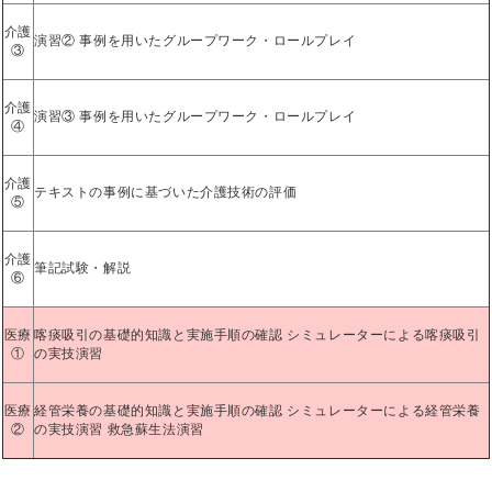
介護
演習② 事例を用いたグループワーク・ロールプレイ
③
介護
演習③ 事例を用いたグループワーク・ロールプレイ
④
介護
テキストの事例に基づいた介護技術の評価
⑤
介護
筆記試験・解説
⑥
医療
喀痰吸引の基礎的知識と実施手順の確認 シミュレーターによる喀痰吸引
①
の実技演習
医療
経管栄養の基礎的知識と実施手順の確認 シミュレーターによる経管栄養
②
の実技演習 救急蘇生法演習