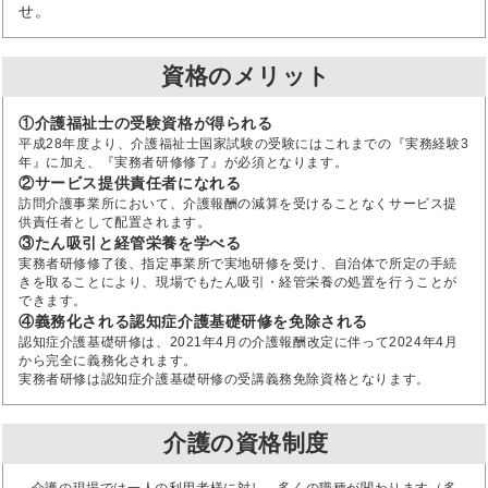
せ。
資格のメリット
①介護福祉士の受験資格が得られる
平成28年度より、介護福祉士国家試験の受験にはこれまでの『実務経験3
年』に加え、『実務者研修修了』が必須となります。
②サービス提供責任者になれる
訪問介護事業所において、介護報酬の減算を受けることなくサービス提
供責任者として配置されます。
③たん吸引と経管栄養を学べる
実務者研修修了後、指定事業所で実地研修を受け、自治体で所定の手続
きを取ることにより、現場でもたん吸引・経管栄養の処置を行うことが
できます。
④義務化される認知症介護基礎研修を免除される
認知症介護基礎研修は、2021年4月の介護報酬改定に伴って2024年4月
から完全に義務化されます。
実務者研修は認知症介護基礎研修の受講義務免除資格となります。
介護の資格制度