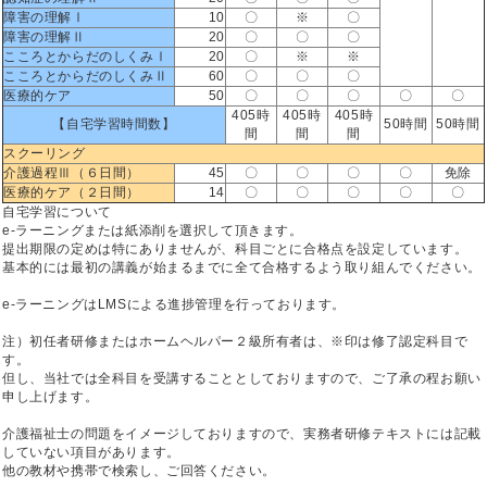
障害の理解Ⅰ
10
〇
※
〇
障害の理解Ⅱ
20
〇
〇
〇
こころとからだのしくみⅠ
20
〇
※
※
こころとからだのしくみⅡ
60
〇
〇
〇
医療的ケア
50
〇
〇
〇
〇
〇
405時
405時
405時
【自宅学習時間数】
50時間
50時間
間
間
間
スクーリング
介護過程Ⅲ（６日間）
45
〇
〇
〇
〇
免除
医療的ケア（２日間）
14
〇
〇
〇
〇
〇
自宅学習について
e-ラーニングまたは紙添削を選択して頂きます。
提出期限の定めは特にありませんが、科目ごとに合格点を設定しています。
基本的には最初の講義が始まるまでに全て合格するよう取り組んでください。
e-ラーニングはLMSによる進捗管理を行っております。
注）初任者研修またはホームヘルパー２級所有者は、※印は修了認定科目で
す。
但し、当社では全科目を受講することとしておりますので、ご了承の程お願い
申し上げます。
介護福祉士の問題をイメージしておりますので、実務者研修テキストには記載
していない項目があります。
他の教材や携帯で検索し、ご回答ください。