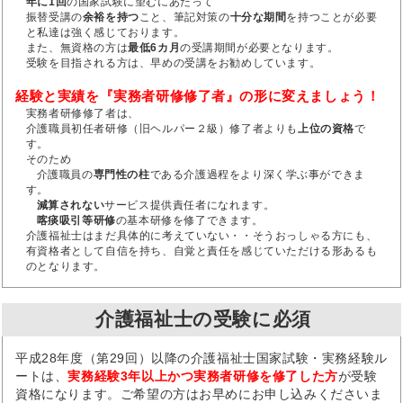
年に1回
の国家試験に望むにあたって
振替受講の
余裕を持つ
こと、筆記対策の
十分な期間
を持つことが必要
と私達は強く感じております。
また、無資格の方は
最低6カ月
の受講期間が必要となります。
受験を目指される方は、早めの受講をお勧めしています。
経験と実績を『実務者研修修了者』の形に変えましょう！
実務者研修修了者は、
介護職員初任者研修（旧ヘルパー２級）修了者よりも
上位の資格
で
す。
そのため
介護職員の
専門性の柱
である介護過程をより深く学ぶ事ができま
す。
減算されない
サービス提供責任者になれます。
喀痰吸引等研修
の基本研修を修了できます。
介護福祉士はまだ具体的に考えていない・・そうおっしゃる方にも、
有資格者として自信を持ち、自覚と責任を感じていただける形あるも
のとなります。
介護福祉士の受験に必須
平成28年度（第29回）以降の介護福祉士国家試験・実務経験ル
ートは、
実務経験3年以上かつ実務者研修を修了した方
が受験
資格になります。ご希望の方はお早めにお申し込みくださいま