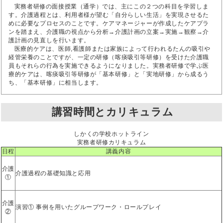
実務者研修の面接授業（通学）では、主にこの２つの科目を学習しま
す。介護過程とは、利用者様が望む「自分らしい生活」を実現させるた
めに必要なプロセスのことです。ケアマネージャーが作成したケアプラ
ンを踏まえ、介護職の視点から分析→介護計画の立案→実施→観察→介
護計画の見直しを行います。
医療的ケアは、医師,看護師または家族によって行われるたんの吸引や
経管栄養のことですが、一定の研修（喀痰吸引等研修）を受けた介護職
員もそれらの行為を実施できるようになりました。実務者研修で学ぶ医
療的ケアは、喀痰吸引等研修が「基本研修」と「実地研修」から成るう
ち、「基本研修」に相当します。
講習時間とカリキュラム
しかくの学校ホットライン
実務者研修カリキュラム
日程
講義内容
介護
介護過程の基礎知識と応用
①
介護
演習① 事例を用いたグループワーク・ロールプレイ
②