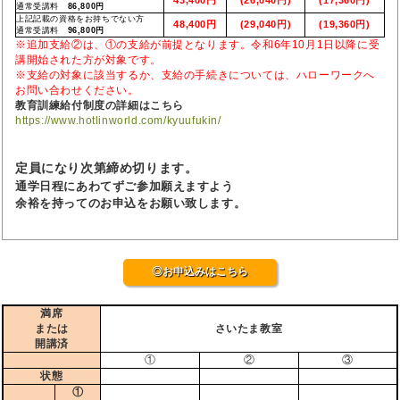
通常受講料
86,800円
上記記載の資格をお持ちでない方
48,400円
(29,040円)
(19,360円)
通常受講料
96,800円
※追加支給②は、①の支給が前提となります。令和6年10月1日以降に受
講開始された方が対象です。
※支給の対象に該当するか、支給の手続きについては、ハローワークへ
お問い合わせください。
教育訓練給付制度の詳細はこちら
https://www.hotlinworld.com/kyuufukin/
定員になり次第締め切ります。
通学日程にあわてずご参加願えますよう
余裕を持ってのお申込をお願い致します。
◎お申込みはこちら
満席
または
さいたま教室
開講済
①
②
③
状態
①