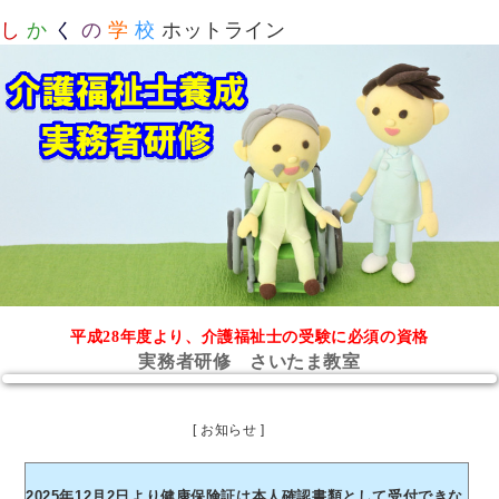
し
か
く
の
学
校
ホットライン
平成28年度より、介護福祉士の受験に必須の資格
実務者研修 さいたま教室
[ お知らせ ]
2025年12月2日より健康保険証は本人確認書類として受付できな