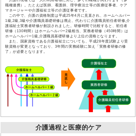
介護の現場では一人の利用者様に対し、多くの職種が関わります（多
職種連携）。たとえば医師、看護師、理学療法士等の医療従事者、ケア
マネージャーや介護福祉士等の介護従事者です。
この中で、介護の資格制度は平成25年4月に見直され、ホームヘルパー
1級,2級,3級や介護職員基礎研修は廃止、代わりに介護職員初任者研修,介
護福祉士実務者研修が創設されました。研修時間で比較すると、初任者
研修（130時間）はホームヘルパー2級相当、実務者研修（450時間）は
ホームヘルパー1級,介護職員基礎研修より上位の資格となります。
また、国家資格である介護福祉士についても、平成28年度試験より受
験資格が変更となっており、3年間の実務経験に加え「実務者研修の修
了」が必要となります。
介護過程と医療的ケア