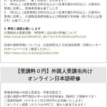
の「従事見込み」「修了見込み」を含みます）。
1. 3年以上（従業期間1,095日以上かつ従事日数540日以上）介護等の
業務に従事し、実務者研修を修了した方
2. 3年以上（従業期間1,095日以上かつ従事日数540日以上）介護等の
業務に従事し、介護職員基礎研修および喀痰吸引等研修（第1号または第
2号）を修了した方
4. 事前に確認お願いします
介護福祉士国家試験 WEB申し込み前の準備について
https://youtu.be/SMVMTyP_MeY?si=9Y5AWGDya4Pocs23
詳細や最新情報については、公益財団法人 社会福祉振興・試験センター
のホームページをご確認ください。
https://www.sssc.or.jp/kaigo/index.html
【受講料０円】外国人受講生向け
オンライン日本語研修
実務者研修の外国人受講生・卒業生限定で、
介護の基礎や専門用語が学べる日本語研修を【無料】で開催中です！
〇受講料無料（※テキスト代3,080円のみ頂戴いたします）
〇オンライン授業（※スマホやPCで、家から参加できます）