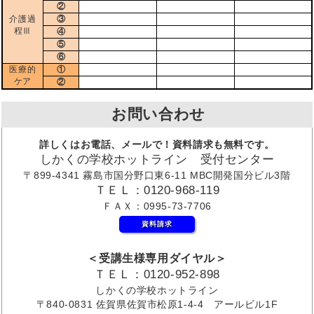
②
介護過
③
程Ⅲ
④
⑤
⑥
医療的
①
ケア
②
お問い合わせ
詳しくはお電話、メールで！資料請求も無料です。
しかくの学校ホットライン 受付センター
〒899-4341 霧島市国分野口東6-11 MBC開発国分ビル3階
ＴＥＬ：0120-968-119
ＦＡＸ：0995-73-7706
資料請求
＜受講生様専用ダイヤル＞
ＴＥＬ：0120-952-898
しかくの学校ホットライン
〒840-0831 佐賀県佐賀市松原1-4-4 アールビル1F