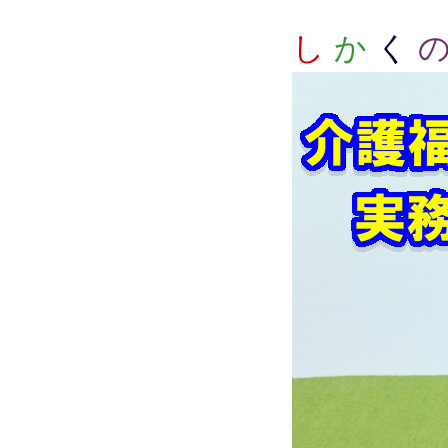
し
か
く