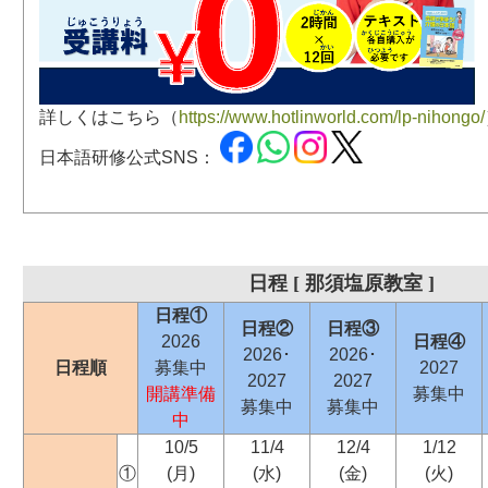
詳しくはこちら（
https://www.hotlinworld.com/lp-nihongo/
日本語研修公式SNS：
日程 [ 那須塩原教室 ]
日程①
日程②
日程③
2026
日程④
2026･
2026･
日程順
募集中
2027
2027
2027
開講準備
募集中
募集中
募集中
中
10/5
11/4
12/4
1/12
①
(月)
(水)
(金)
(火)