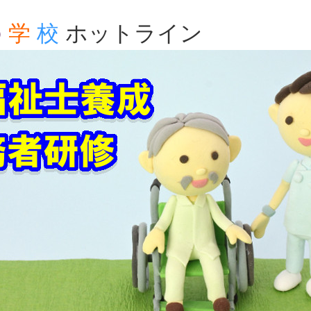
の
学
校
ホットライン