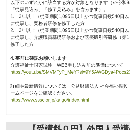
以下のいずれかに該当する方が対象となります（※令和9年
「従事見込み」「修了見込み」を含みます）。
1. 3年以上（従業期間1,095日以上かつ従事日数540
に従事し、実務者研修を修了した方
2. 3年以上（従業期間1,095日以上かつ従事日数540
に従事し、介護職員基礎研修および喀痰吸引等研修（第1
修了した方
4. 事前に確認お願いします
介護福祉士国家試験 WEB申し込み前の準備について
https://youtu.be/SMVMTyP_MeY?si=9Y5AWGDya4Pocs2
詳細や最新情報については、公益財団法人 社会福祉振興
ームページをご確認ください。
https://www.sssc.or.jp/kaigo/index.html
【受講料０円】外国人受講