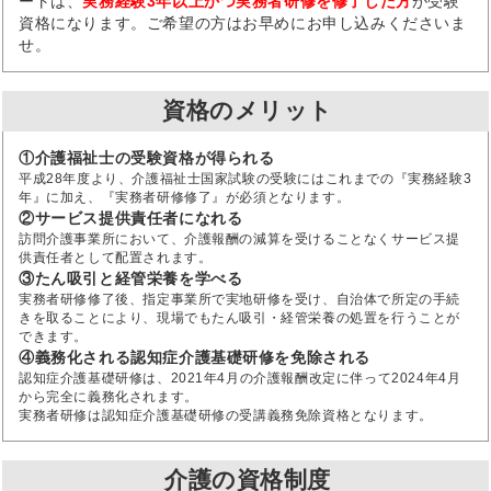
ートは、
実務経験3年以上かつ実務者研修を修了した方
が受験
資格になります。ご希望の方はお早めにお申し込みくださいま
せ。
資格のメリット
①介護福祉士の受験資格が得られる
平成28年度より、介護福祉士国家試験の受験にはこれまでの『実務経験3
年』に加え、『実務者研修修了』が必須となります。
②サービス提供責任者になれる
訪問介護事業所において、介護報酬の減算を受けることなくサービス提
供責任者として配置されます。
③たん吸引と経管栄養を学べる
実務者研修修了後、指定事業所で実地研修を受け、自治体で所定の手続
きを取ることにより、現場でもたん吸引・経管栄養の処置を行うことが
できます。
④義務化される認知症介護基礎研修を免除される
認知症介護基礎研修は、2021年4月の介護報酬改定に伴って2024年4月
から完全に義務化されます。
実務者研修は認知症介護基礎研修の受講義務免除資格となります。
介護の資格制度