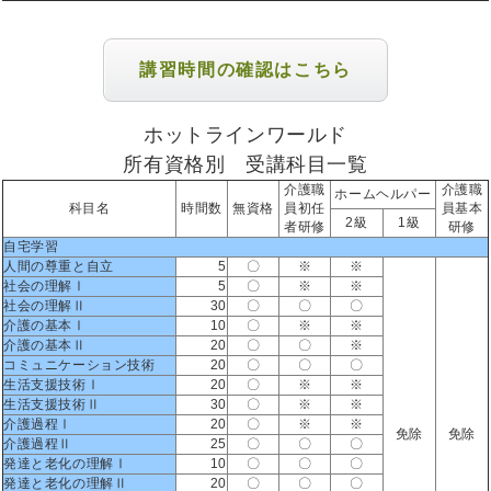
講習時間の確認はこちら
ホットラインワールド
所有資格別 受講科目一覧
介護職
介護職
ホームヘルパー
科目名
時間数
無資格
員初任
員基本
2級
1級
者研修
研修
自宅学習
人間の尊重と自立
5
〇
※
※
社会の理解Ⅰ
5
〇
※
※
社会の理解Ⅱ
30
〇
〇
〇
介護の基本Ⅰ
10
〇
※
※
介護の基本Ⅱ
20
〇
〇
※
コミュニケーション技術
20
〇
〇
〇
生活支援技術Ⅰ
20
〇
※
※
生活支援技術Ⅱ
30
〇
※
※
介護過程Ⅰ
20
〇
※
※
免除
免除
介護過程Ⅱ
25
〇
〇
〇
発達と老化の理解Ⅰ
10
〇
〇
〇
発達と老化の理解Ⅱ
20
〇
〇
〇