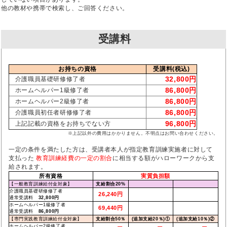
他の教材や携帯で検索し、ご回答ください。
受講料
お持ちの資格
受講料(税込)
32,800円
介護職員基礎研修修了者
86,800円
ホームヘルパー1級修了者
86,800円
ホームヘルパー2級修了者
86,800円
介護職員初任者研修修了者
96,800円
上記記載の資格をお持ちでない方
※上記以外の費用はかかりません。不明点はお問い合わせください。
一定の条件を満たした方は、受講者本人が指定教育訓練実施者に対して
支払った
教育訓練経費の一定の割合
に相当する額がハローワークから支
給されます。
所有資格
実質負担額
【一般教育訓練給付金対象】
支給割合20%
介護職員基礎研修修了者
26,240円
通常受講料
32,800円
ホームヘルパー1級修了者
69,440円
通常受講料
86,800円
【専門実践教育訓練給付金対象】
支給割合50％
(追加支給20％)①
(追加支給10％)②
ホームヘルパー2級修了者