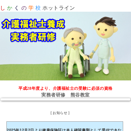
し
か
く
の
学
校
ホットライン
平成28年度より、介護福祉士の受験に必須の資格
実務者研修 熊谷教室
[ お知らせ ]
2025年12月2日より健康保険証は本人確認書類として受付できな