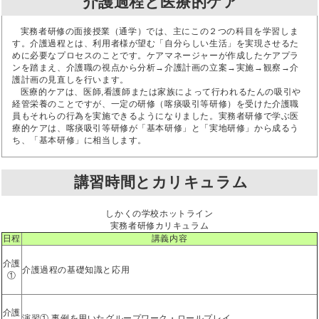
介護過程と医療的ケア
実務者研修の面接授業（通学）では、主にこの２つの科目を学習しま
す。介護過程とは、利用者様が望む「自分らしい生活」を実現させるた
めに必要なプロセスのことです。ケアマネージャーが作成したケアプラ
ンを踏まえ、介護職の視点から分析→介護計画の立案→実施→観察→介
護計画の見直しを行います。
医療的ケアは、医師,看護師または家族によって行われるたんの吸引や
経管栄養のことですが、一定の研修（喀痰吸引等研修）を受けた介護職
員もそれらの行為を実施できるようになりました。実務者研修で学ぶ医
療的ケアは、喀痰吸引等研修が「基本研修」と「実地研修」から成るう
ち、「基本研修」に相当します。
講習時間とカリキュラム
しかくの学校ホットライン
実務者研修カリキュラム
日程
講義内容
介護
介護過程の基礎知識と応用
①
介護
演習① 事例を用いたグループワーク・ロールプレイ