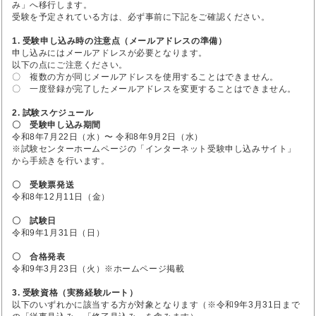
み」へ移行します。
受験を予定されている方は、必ず事前に下記をご確認ください。
1. 受験申し込み時の注意点（メールアドレスの準備）
申し込みにはメールアドレスが必要となります。
以下の点にご注意ください。
〇 複数の方が同じメールアドレスを使用することはできません。
〇 一度登録が完了したメールアドレスを変更することはできません。
2. 試験スケジュール
〇 受験申し込み期間
令和8年7月22日（水）〜 令和8年9月2日（水）
※試験センターホームページの「インターネット受験申し込みサイト」
から手続きを行います。
〇 受験票発送
令和8年12月11日（金）
〇 試験日
令和9年1月31日（日）
〇 合格発表
令和9年3月23日（火）※ホームページ掲載
3. 受験資格（実務経験ルート）
以下のいずれかに該当する方が対象となります（※令和9年3月31日まで