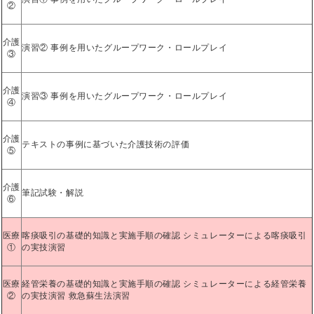
②
介護
演習② 事例を用いたグループワーク・ロールプレイ
③
介護
演習③ 事例を用いたグループワーク・ロールプレイ
④
介護
テキストの事例に基づいた介護技術の評価
⑤
介護
筆記試験・解説
⑥
医療
喀痰吸引の基礎的知識と実施手順の確認 シミュレーターによる喀痰吸引
①
の実技演習
医療
経管栄養の基礎的知識と実施手順の確認 シミュレーターによる経管栄養
②
の実技演習 救急蘇生法演習