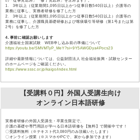
の「従事見込み」「修了見込み」を含みます）。
1. 3年以上（従業期間1,095日以上かつ従事日数540日以上）介護等の
業務に従事し、実務者研修を修了した方
2. 3年以上（従業期間1,095日以上かつ従事日数540日以上）介護等の
業務に従事し、介護職員基礎研修および喀痰吸引等研修（第1号または第
2号）を修了した方
4. 事前に確認お願いします
介護福祉士国家試験 WEB申し込み前の準備について
https://youtu.be/SMVMTyP_MeY?si=9Y5AWGDya4Pocs23
詳細や最新情報については、公益財団法人 社会福祉振興・試験センター
のホームページをご確認ください。
https://www.sssc.or.jp/kaigo/index.html
【受講料０円】外国人受講生向け
オンライン日本語研修
実務者研修の外国人受講生・卒業生限定で、
介護の基礎や専門用語が学べる日本語研修を【無料】で開催中です！
〇受講料無料（※テキスト代3,080円のみ頂戴いたします）
〇オンライン授業（※スマホやPCで、家から参加できます）