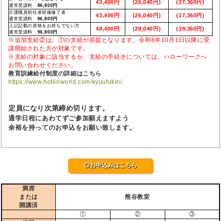
43,400円
(26,040円)
(17,360円)
通常受講料
86,800円
介護職員初任者研修修了者
43,400円
(26,040円)
(17,360円)
通常受講料
86,800円
上記記載の資格をお持ちでない方
48,400円
(29,040円)
(19,360円)
通常受講料
96,800円
※追加支給②は、①の支給が前提となります。令和6年10月1日以降に受
講開始された方が対象です。
※支給の対象に該当するか、支給の手続きについては、ハローワークへ
お問い合わせください。
教育訓練給付制度の詳細はこちら
https://www.hotlinworld.com/kyuufukin/
定員になり次第締め切ります。
通学日程にあわてずご参加願えますよう
余裕を持ってのお申込をお願い致します。
◎お申込みはこちら
満席
または
熊谷教室
開講済
①
②
③