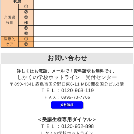
状態
①
②
介護過
③
程Ⅲ
④
⑤
⑥
医療的
①
ケア
②
お問い合わせ
詳しくはお電話、メールで！資料請求も無料です。
しかくの学校ホットライン 受付センター
〒899-4341 霧島市国分野口東6-11 MBC開発国分ビル3階
ＴＥＬ：0120-968-119
ＦＡＸ：0995-73-7706
資料請求
＜受講生様専用ダイヤル＞
ＴＥＬ：0120-952-898
しかくの学校ホットライン