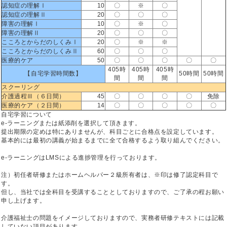
認知症の理解Ⅰ
10
〇
※
〇
認知症の理解Ⅱ
20
〇
〇
〇
障害の理解Ⅰ
10
〇
※
〇
障害の理解Ⅱ
20
〇
〇
〇
こころとからだのしくみⅠ
20
〇
※
※
こころとからだのしくみⅡ
60
〇
〇
〇
医療的ケア
50
〇
〇
〇
〇
〇
405時
405時
405時
【自宅学習時間数】
50時間
50時間
間
間
間
スクーリング
介護過程Ⅲ（６日間）
45
〇
〇
〇
〇
免除
医療的ケア（２日間）
14
〇
〇
〇
〇
〇
自宅学習について
e-ラーニングまたは紙添削を選択して頂きます。
提出期限の定めは特にありませんが、科目ごとに合格点を設定しています。
基本的には最初の講義が始まるまでに全て合格するよう取り組んでください。
e-ラーニングはLMSによる進捗管理を行っております。
注）初任者研修またはホームヘルパー２級所有者は、※印は修了認定科目で
す。
但し、当社では全科目を受講することとしておりますので、ご了承の程お願い
申し上げます。
介護福祉士の問題をイメージしておりますので、実務者研修テキストには記載
していない項目があります。