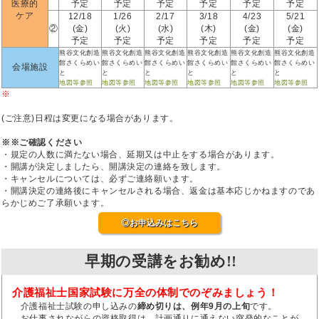
医療的
予定
予定
予定
予定
予定
予定
ケア
12/18
1/26
2/17
3/18
4/23
5/21
②
(金)
(火)
(水)
(木)
(金)
(金)
予定
予定
予定
予定
予定
予定
熊谷文化創造
熊谷文化創造
熊谷文化創造
熊谷文化創造
熊谷文化創造
熊谷文化創造
館さくらめい
館さくらめい
館さくらめい
館さくらめい
館さくらめい
館さくらめい
会場施設
と
と
と
と
と
と
地図等参照
地図等参照
地図等参照
地図等参照
地図等参照
地図等参照
※
(ご注意)日程は変更になる場合があります。
※※ご確認ください
・規定の人数に満たない場合、延期又は中止をする場合があります。
・開講が決定しましたら、開講決定の連絡を致します。
・キャンセルについては、必ずご連絡願います。
・開講決定の連絡後にキャンセルされる場合、返金は基本応じかねますのであ
らかじめご了承願います。
◎お申込みはこちら
早期の受講をお勧め!!
介護福祉士国家試験に万全の体制でのぞみましょう！
介護福祉士試験の申し込みの
締め切りは、例年9月の上旬
です。
お仕事されながらの資格取得は、計画通りに通えない突発的なことが