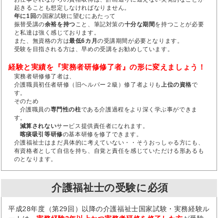
起きることも想定しなければなりません。
年に1回
の国家試験に望むにあたって
振替受講の
余裕を持つ
こと、筆記対策の
十分な期間
を持つことが必要
と私達は強く感じております。
また、無資格の方は
最低6カ月
の受講期間が必要となります。
受験を目指される方は、早めの受講をお勧めしています。
経験と実績を『実務者研修修了者』の形に変えましょう！
実務者研修修了者は、
介護職員初任者研修（旧ヘルパー２級）修了者よりも
上位の資格
で
す。
そのため
介護職員の
専門性の柱
である介護過程をより深く学ぶ事ができま
す。
減算されない
サービス提供責任者になれます。
喀痰吸引等研修
の基本研修を修了できます。
介護福祉士はまだ具体的に考えていない・・そうおっしゃる方にも、
有資格者として自信を持ち、自覚と責任を感じていただける形あるも
のとなります。
介護福祉士の受験に必須
平成28年度（第29回）以降の介護福祉士国家試験・実務経験ル