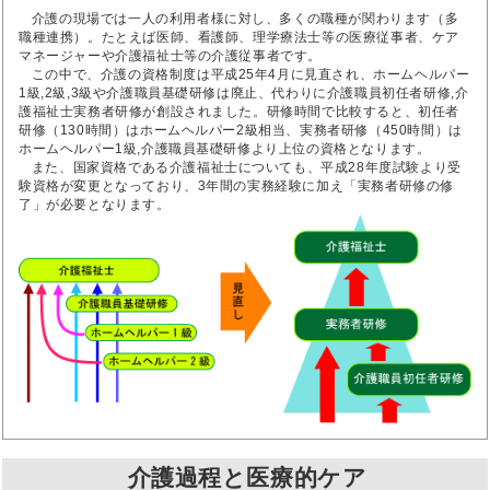
介護の現場では一人の利用者様に対し、多くの職種が関わります（多
職種連携）。たとえば医師、看護師、理学療法士等の医療従事者、ケア
マネージャーや介護福祉士等の介護従事者です。
この中で、介護の資格制度は平成25年4月に見直され、ホームヘルパー
1級,2級,3級や介護職員基礎研修は廃止、代わりに介護職員初任者研修,介
護福祉士実務者研修が創設されました。研修時間で比較すると、初任者
研修（130時間）はホームヘルパー2級相当、実務者研修（450時間）は
ホームヘルパー1級,介護職員基礎研修より上位の資格となります。
また、国家資格である介護福祉士についても、平成28年度試験より受
験資格が変更となっており、3年間の実務経験に加え「実務者研修の修
了」が必要となります。
介護過程と医療的ケア