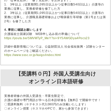
の「従事見込み」「修了見込み」を含みます）。
1. 3年以上（従業期間1,095日以上かつ従事日数540日以上）介護等の
業務に従事し、実務者研修を修了した方
2. 3年以上（従業期間1,095日以上かつ従事日数540日以上）介護等の
業務に従事し、介護職員基礎研修および喀痰吸引等研修（第1号または第
2号）を修了した方
4. 事前に確認お願いします
介護福祉士国家試験 WEB申し込み前の準備について
https://youtu.be/SMVMTyP_MeY?si=9Y5AWGDya4Pocs23
詳細や最新情報については、公益財団法人 社会福祉振興・試験センター
のホームページをご確認ください。
https://www.sssc.or.jp/kaigo/index.html
【受講料０円】外国人受講生向け
オンライン日本語研修
実務者研修の外国人受講生・卒業生限定で、
介護の基礎や専門用語が学べる日本語研修を【無料】で開催中です！
〇受講料無料（※テキスト代3,080円のみ頂戴いたします）
〇オンライン授業（※スマホやPCで、家から参加できます）