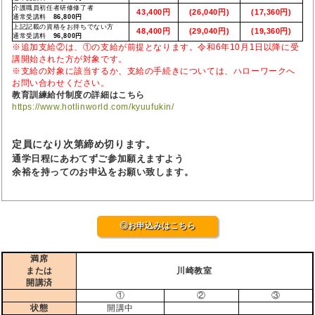
介護職員初任者研修修了者
43,400円
(26,040円)
(17,360円)
通常受講料
86,800円
上記記載の資格をお持ちでない方
48,400円
(29,040円)
(19,360円)
通常受講料
96,800円
※追加支給②は、①の支給が前提となります。令和6年10月1日以降に受
講開始された方が対象です。
※支給の対象に該当するか、支給の手続きについては、ハローワークへ
お問い合わせください。
教育訓練給付制度の詳細はこちら
https://www.hotlinworld.com/kyuufukin/
定員になり次第締め切ります。
通学日程にあわてずご参加願えますよう
余裕を持ってのお申込をお願い致します。
◎お申込みはこちら
満席
または
川崎教室
開講済
①
②
③
状態
開講中