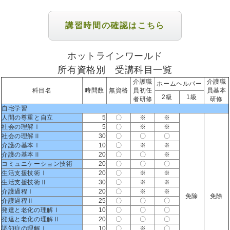
講習時間の確認はこちら
ホットラインワールド
所有資格別 受講科目一覧
介護職
介護職
ホームヘルパー
科目名
時間数
無資格
員初任
員基本
2級
1級
者研修
研修
自宅学習
人間の尊重と自立
5
〇
※
※
社会の理解Ⅰ
5
〇
※
※
社会の理解Ⅱ
30
〇
〇
〇
介護の基本Ⅰ
10
〇
※
※
介護の基本Ⅱ
20
〇
〇
※
コミュニケーション技術
20
〇
〇
〇
生活支援技術Ⅰ
20
〇
※
※
生活支援技術Ⅱ
30
〇
※
※
介護過程Ⅰ
20
〇
※
※
免除
免除
介護過程Ⅱ
25
〇
〇
〇
発達と老化の理解Ⅰ
10
〇
〇
〇
発達と老化の理解Ⅱ
20
〇
〇
〇
認知症の理解Ⅰ
10
〇
※
〇