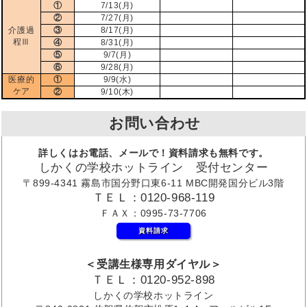
①
7/13(月)
②
7/27(月)
介護過
③
8/17(月)
程Ⅲ
④
8/31(月)
⑤
9/7(月)
⑥
9/28(月)
医療的
①
9/9(水)
ケア
②
9/10(木)
お問い合わせ
詳しくはお電話、メールで！資料請求も無料です。
しかくの学校ホットライン 受付センター
〒899-4341 霧島市国分野口東6-11 MBC開発国分ビル3階
ＴＥＬ：0120-968-119
ＦＡＸ：0995-73-7706
資料請求
＜受講生様専用ダイヤル＞
ＴＥＬ：0120-952-898
しかくの学校ホットライン