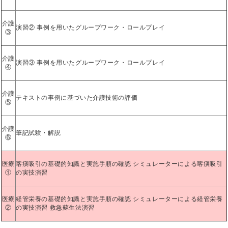
介護
演習② 事例を用いたグループワーク・ロールプレイ
③
介護
演習③ 事例を用いたグループワーク・ロールプレイ
④
介護
テキストの事例に基づいた介護技術の評価
⑤
介護
筆記試験・解説
⑥
医療
喀痰吸引の基礎的知識と実施手順の確認 シミュレーターによる喀痰吸引
①
の実技演習
医療
経管栄養の基礎的知識と実施手順の確認 シミュレーターによる経管栄養
②
の実技演習 救急蘇生法演習