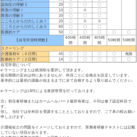
認知症の理解Ⅱ
20
〇
〇
〇
障害の理解Ⅰ
10
〇
※
〇
障害の理解Ⅱ
20
〇
〇
〇
こころとからだのしくみⅠ
20
〇
※
※
こころとからだのしくみⅡ
60
〇
〇
〇
医療的ケア
50
〇
〇
〇
〇
〇
405時
405時
405時
【自宅学習時間数】
50時間
50時間
間
間
間
スクーリング
介護過程Ⅲ（６日間）
45
〇
〇
〇
〇
免除
医療的ケア（２日間）
14
〇
〇
〇
〇
〇
自宅学習について
e-ラーニングまたは紙添削を選択して頂きます。
提出期限の定めは特にありませんが、科目ごとに合格点を設定しています。
基本的には最初の講義が始まるまでに全て合格するよう取り組んでください。
e-ラーニングはLMSによる進捗管理を行っております。
注）初任者研修またはホームヘルパー２級所有者は、※印は修了認定科目で
す。
但し、当社では全科目を受講することとしておりますので、ご了承の程お願い
申し上げます。
介護福祉士の問題をイメージしておりますので、実務者研修テキストには記載
していない項目があります。