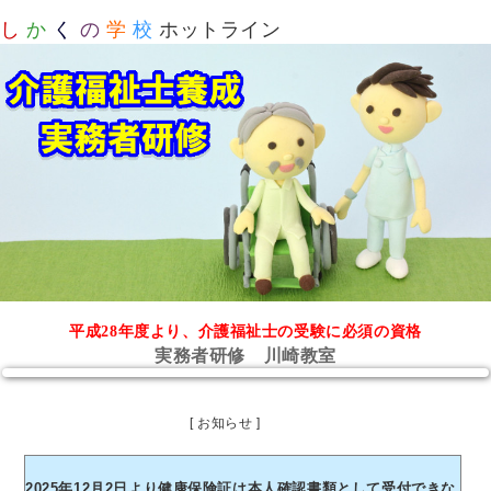
し
か
く
の
学
校
ホットライン
平成28年度より、介護福祉士の受験に必須の資格
実務者研修 川崎教室
[ お知らせ ]
2025年12月2日より健康保険証は本人確認書類として受付できな