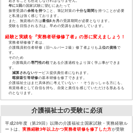
起きることも想定しなければなりません。
年に1回
の国家試験に望むにあたって
振替受講の
余裕を持つ
こと、筆記対策の
十分な期間
を持つことが必要
と私達は強く感じております。
また、無資格の方は
最低6カ月
の受講期間が必要となります。
受験を目指される方は、早めの受講をお勧めしています。
経験と実績を『実務者研修修了者』の形に変えましょう！
実務者研修修了者は、
介護職員初任者研修（旧ヘルパー２級）修了者よりも
上位の資格
で
す。
そのため
介護職員の
専門性の柱
である介護過程をより深く学ぶ事ができま
す。
減算されない
サービス提供責任者になれます。
喀痰吸引等研修
の基本研修を修了できます。
介護福祉士はまだ具体的に考えていない・・そうおっしゃる方にも、
有資格者として自信を持ち、自覚と責任を感じていただける形あるも
のとなります。
介護福祉士の受験に必須
平成28年度（第29回）以降の介護福祉士国家試験・実務経験ル
ートは、
実務経験3年以上かつ実務者研修を修了した方
が受験