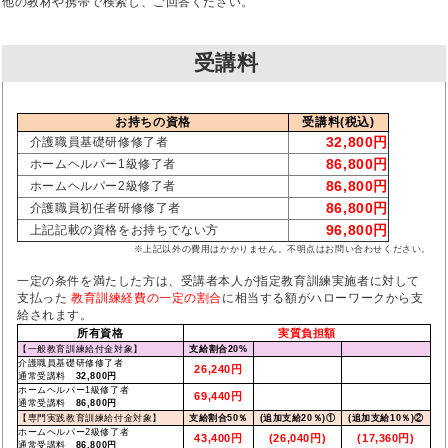
他の教材や携帯で検索し、ご回答ください。
受講料
お持ちの資格
受講料(税込)
32,800円
介護職員基礎研修修了者
86,800円
ホームヘルパー1級修了者
86,800円
ホームヘルパー2級修了者
86,800円
介護職員初任者研修修了者
96,800円
上記記載の資格をお持ちでない方
※上記以外の費用はかかりません。不明点はお問い合わせください。
一定の条件を満たした方は、受講者本人が指定教育訓練実施者に対して
支払った
教育訓練経費の一定の割合
に相当する額がハローワークから支
給されます。
所有資格
実質負担額
【一般教育訓練給付金対象】
支給割合20%
介護職員基礎研修修了者
26,240円
通常受講料
32,800円
ホームヘルパー1級修了者
69,440円
通常受講料
86,800円
【専門実践教育訓練給付金対象】
支給割合50％
(追加支給20％)①
(追加支給10％)②
ホームヘルパー2級修了者
43,400円
(26,040円)
(17,360円)
通常受講料
86,800円