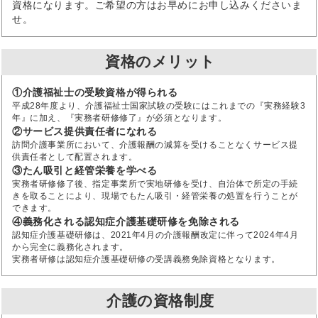
資格になります。ご希望の方はお早めにお申し込みくださいま
せ。
資格のメリット
①介護福祉士の受験資格が得られる
平成28年度より、介護福祉士国家試験の受験にはこれまでの『実務経験3
年』に加え、『実務者研修修了』が必須となります。
②サービス提供責任者になれる
訪問介護事業所において、介護報酬の減算を受けることなくサービス提
供責任者として配置されます。
③たん吸引と経管栄養を学べる
実務者研修修了後、指定事業所で実地研修を受け、自治体で所定の手続
きを取ることにより、現場でもたん吸引・経管栄養の処置を行うことが
できます。
④義務化される認知症介護基礎研修を免除される
認知症介護基礎研修は、2021年4月の介護報酬改定に伴って2024年4月
から完全に義務化されます。
実務者研修は認知症介護基礎研修の受講義務免除資格となります。
介護の資格制度