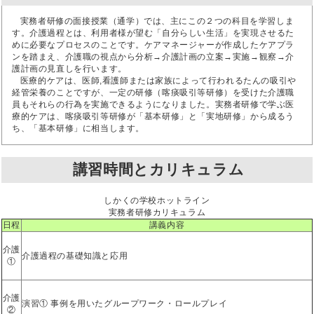
実務者研修の面接授業（通学）では、主にこの２つの科目を学習しま
す。介護過程とは、利用者様が望む「自分らしい生活」を実現させるた
めに必要なプロセスのことです。ケアマネージャーが作成したケアプラ
ンを踏まえ、介護職の視点から分析→介護計画の立案→実施→観察→介
護計画の見直しを行います。
医療的ケアは、医師,看護師または家族によって行われるたんの吸引や
経管栄養のことですが、一定の研修（喀痰吸引等研修）を受けた介護職
員もそれらの行為を実施できるようになりました。実務者研修で学ぶ医
療的ケアは、喀痰吸引等研修が「基本研修」と「実地研修」から成るう
ち、「基本研修」に相当します。
講習時間とカリキュラム
しかくの学校ホットライン
実務者研修カリキュラム
日程
講義内容
介護
介護過程の基礎知識と応用
①
介護
演習① 事例を用いたグループワーク・ロールプレイ
②