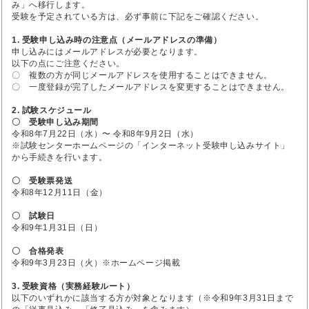
み」へ移行します。
受験を予定されている方は、必ず事前に下記をご確認ください。
1. 受験申し込み時の注意点（メールアドレスの準備）
申し込みにはメールアドレスが必要となります。
以下の点にご注意ください。
〇 複数の方が同じメールアドレスを使用することはできません。
〇 一度登録が完了したメールアドレスを変更することはできません。
2. 試験スケジュール
〇 受験申し込み期間
令和8年7月22日（水）〜 令和8年9月2日（水）
※試験センターホームページの「インターネット受験申し込みサイト」
から手続きを行います。
〇 受験票発送
令和8年12月11日（金）
〇 試験日
令和9年1月31日（日）
〇 合格発表
令和9年3月23日（火）※ホームページ掲載
3. 受験資格（実務経験ルート）
以下のいずれかに該当する方が対象となります（※令和9年3月31日まで