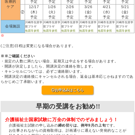
医療的
予定
予定
予定
予定
予定
予定
ケア
12/17
1/26
2/26
3/26
4/21
5/21
②
(木)
(火)
(金)
(金)
(水)
(金)
予定
予定
予定
予定
予定
予定
川崎市生涯学
川崎市生涯学
川崎市生涯学
川崎市生涯学
川崎市生涯学
川崎市生涯学
会場施設
習プラザ
習プラザ
習プラザ
習プラザ
習プラザ
習プラザ
地図等参照
地図等参照
地図等参照
地図等参照
地図等参照
地図等参照
※
(ご注意)日程は変更になる場合があります。
※※ご確認ください
・規定の人数に満たない場合、延期又は中止をする場合があります。
・開講が決定しましたら、開講決定の連絡を致します。
・キャンセルについては、必ずご連絡願います。
・開講決定の連絡後にキャンセルされる場合、返金は基本応じかねますのであ
らかじめご了承願います。
◎お申込みはこちら
早期の受講をお勧め!!
介護福祉士国家試験に万全の体制でのぞみましょう！
介護福祉士試験の申し込みの
締め切りは、例年9月の上旬
です。
お仕事されながらの資格取得は、計画通りに通えない突発的なことが