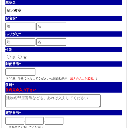
教室名
お名前
*
ふりがな
*
性別
男
女
郵便番号
*
※ "-"無、半角で入力してください(住所自動表示、
続きの入力が必要。
)
住所
*
住所完全入力下さい
電話番号
*
-
-
※半角で入力してください