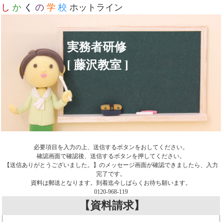
し
か
く
の
学
校
ホットライン
実務者研修
[ 藤沢教室 ]
必要項目を入力の上、送信するボタンをおしてください。
確認画面で確認後、送信するボタンを押してください。
【送信ありがとうございました。】のメッセージ画面が確認できましたら、入力
完了です。
資料は郵送となります。到着迄今しばらくお待ち願います。
0120-968-119
【資料請求】