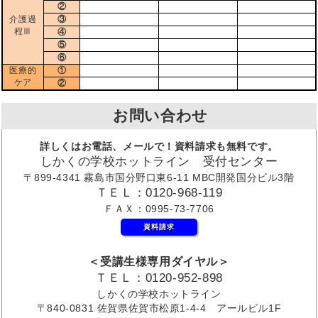
②
介護過
③
程Ⅲ
④
⑤
⑥
医療的
①
ケア
②
お問い合わせ
詳しくはお電話、メールで！資料請求も無料です。
しかくの学校ホットライン 受付センター
〒899-4341 霧島市国分野口東6-11 MBC開発国分ビル3階
ＴＥＬ：0120-968-119
ＦＡＸ：0995-73-7706
資料請求
＜受講生様専用ダイヤル＞
ＴＥＬ：0120-952-898
しかくの学校ホットライン
〒840-0831 佐賀県佐賀市松原1-4-4 アールビル1F