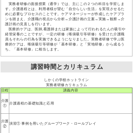
実務者研修の面接授業（通学）では、主にこの２つの科目を学習しま
す。介護過程とは、利用者様が望む「自分らしい生活」を実現させるた
めに必要なプロセスのことです。ケアマネージャーが作成したケアプラ
ンを踏まえ、介護職の視点から分析→介護計画の立案→実施→観察→介
護計画の見直しを行います。
医療的ケアは、医師,看護師または家族によって行われるたんの吸引や
経管栄養のことですが、一定の研修（喀痰吸引等研修）を受けた介護職
員もそれらの行為を実施できるようになりました。実務者研修で学ぶ医
療的ケアは、喀痰吸引等研修が「基本研修」と「実地研修」から成るう
ち、「基本研修」に相当します。
講習時間とカリキュラム
しかくの学校ホットライン
実務者研修カリキュラム
日程
講義内容
介護
介護過程の基礎知識と応用
①
介護
演習① 事例を用いたグループワーク・ロールプレイ
②