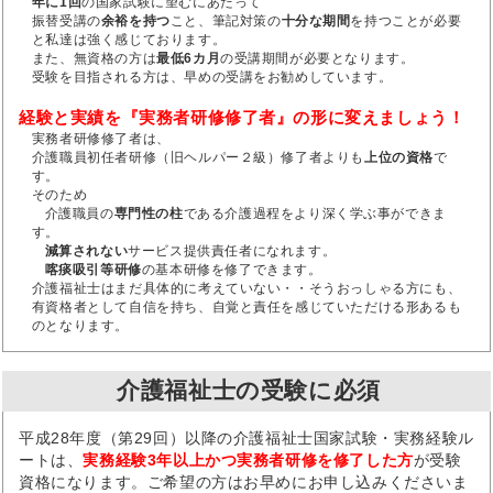
年に1回
の国家試験に望むにあたって
振替受講の
余裕を持つ
こと、筆記対策の
十分な期間
を持つことが必要
と私達は強く感じております。
また、無資格の方は
最低6カ月
の受講期間が必要となります。
受験を目指される方は、早めの受講をお勧めしています。
経験と実績を『実務者研修修了者』の形に変えましょう！
実務者研修修了者は、
介護職員初任者研修（旧ヘルパー２級）修了者よりも
上位の資格
で
す。
そのため
介護職員の
専門性の柱
である介護過程をより深く学ぶ事ができま
す。
減算されない
サービス提供責任者になれます。
喀痰吸引等研修
の基本研修を修了できます。
介護福祉士はまだ具体的に考えていない・・そうおっしゃる方にも、
有資格者として自信を持ち、自覚と責任を感じていただける形あるも
のとなります。
介護福祉士の受験に必須
平成28年度（第29回）以降の介護福祉士国家試験・実務経験ル
ートは、
実務経験3年以上かつ実務者研修を修了した方
が受験
資格になります。ご希望の方はお早めにお申し込みくださいま