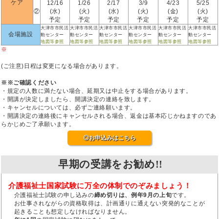
ケア
12/16
1/26
2/17
3/9
4/23
5/25
②
(水)
(火)
(水)
(火)
(金)
(火)
予定
予定
予定
予定
予定
予定
大津市市民活
大津市市民活
大津市市民活
大津市市民活
大津市市民活
大津市市民活
会場施設
動センター
動センター
動センター
動センター
動センター
動センター
地図等参照
地図等参照
地図等参照
地図等参照
地図等参照
地図等参照
※
(ご注意)日程は変更になる場合があります。
※※ご確認ください
・規定の人数に満たない場合、延期又は中止をする場合があります。
・開講が決定しましたら、開講決定の連絡を致します。
・キャンセルについては、必ずご連絡願います。
・開講決定の連絡後にキャンセルされる場合、返金は基本応じかねますのであ
らかじめご了承願います。
◎お申込みはこちら
早期の受講をお勧め!!
介護福祉士国家試験に万全の体制でのぞみましょう！
介護福祉士試験の申し込みの
締め切りは、例年9月の上旬
です。
お仕事されながらの資格取得は、計画通りに通えない突発的なことが
起きることも想定しなければなりません。