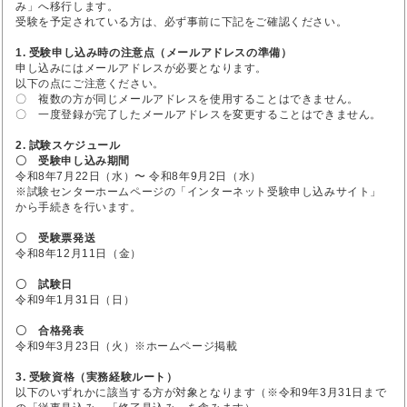
み」へ移行します。
受験を予定されている方は、必ず事前に下記をご確認ください。
1. 受験申し込み時の注意点（メールアドレスの準備）
申し込みにはメールアドレスが必要となります。
以下の点にご注意ください。
〇 複数の方が同じメールアドレスを使用することはできません。
〇 一度登録が完了したメールアドレスを変更することはできません。
2. 試験スケジュール
〇 受験申し込み期間
令和8年7月22日（水）〜 令和8年9月2日（水）
※試験センターホームページの「インターネット受験申し込みサイト」
から手続きを行います。
〇 受験票発送
令和8年12月11日（金）
〇 試験日
令和9年1月31日（日）
〇 合格発表
令和9年3月23日（火）※ホームページ掲載
3. 受験資格（実務経験ルート）
以下のいずれかに該当する方が対象となります（※令和9年3月31日まで