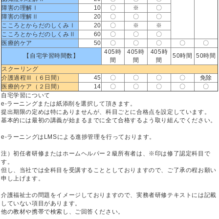
障害の理解Ⅰ
10
〇
※
〇
障害の理解Ⅱ
20
〇
〇
〇
こころとからだのしくみⅠ
20
〇
※
※
こころとからだのしくみⅡ
60
〇
〇
〇
医療的ケア
50
〇
〇
〇
〇
〇
405時
405時
405時
【自宅学習時間数】
50時間
50時間
間
間
間
スクーリング
介護過程Ⅲ（６日間）
45
〇
〇
〇
〇
免除
医療的ケア（２日間）
14
〇
〇
〇
〇
〇
自宅学習について
e-ラーニングまたは紙添削を選択して頂きます。
提出期限の定めは特にありませんが、科目ごとに合格点を設定しています。
基本的には最初の講義が始まるまでに全て合格するよう取り組んでください。
e-ラーニングはLMSによる進捗管理を行っております。
注）初任者研修またはホームヘルパー２級所有者は、※印は修了認定科目で
す。
但し、当社では全科目を受講することとしておりますので、ご了承の程お願い
申し上げます。
介護福祉士の問題をイメージしておりますので、実務者研修テキストには記載
していない項目があります。
他の教材や携帯で検索し、ご回答ください。