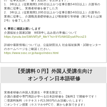
の「従事見込み」「修了見込み」を含みます）。
1. 3年以上（従業期間1,095日以上かつ従事日数540日以上）介護等の
業務に従事し、実務者研修を修了した方
2. 3年以上（従業期間1,095日以上かつ従事日数540日以上）介護等の
業務に従事し、介護職員基礎研修および喀痰吸引等研修（第1号または第
2号）を修了した方
4. 事前に確認お願いします
介護福祉士国家試験 WEB申し込み前の準備について
https://youtu.be/SMVMTyP_MeY?si=9Y5AWGDya4Pocs23
詳細や最新情報については、公益財団法人 社会福祉振興・試験センター
のホームページをご確認ください。
https://www.sssc.or.jp/kaigo/index.html
【受講料０円】外国人受講生向け
オンライン日本語研修
実務者研修の外国人受講生・卒業生限定で、
介護の基礎や専門用語が学べる日本語研修を【無料】で開催中です！
〇受講料無料（※テキスト代3,080円のみ頂戴いたします）
〇オンライン授業（※スマホやPCで、家から参加できます）