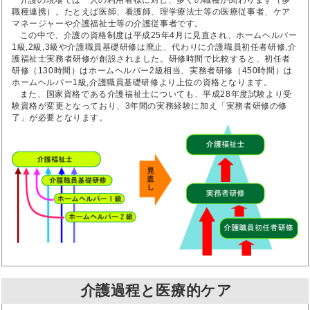
介護の現場では一人の利用者様に対し、多くの職種が関わります（多
職種連携）。たとえば医師、看護師、理学療法士等の医療従事者、ケア
マネージャーや介護福祉士等の介護従事者です。
この中で、介護の資格制度は平成25年4月に見直され、ホームヘルパー
1級,2級,3級や介護職員基礎研修は廃止、代わりに介護職員初任者研修,介
護福祉士実務者研修が創設されました。研修時間で比較すると、初任者
研修（130時間）はホームヘルパー2級相当、実務者研修（450時間）は
ホームヘルパー1級,介護職員基礎研修より上位の資格となります。
また、国家資格である介護福祉士についても、平成28年度試験より受
験資格が変更となっており、3年間の実務経験に加え「実務者研修の修
了」が必要となります。
介護過程と医療的ケア