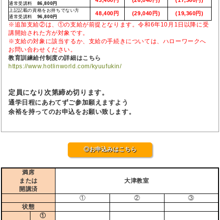
通常受講料
86,800円
上記記載の資格をお持ちでない方
48,400円
(29,040円)
(19,360円)
通常受講料
96,800円
※追加支給②は、①の支給が前提となります。令和6年10月1日以降に受
講開始された方が対象です。
※支給の対象に該当するか、支給の手続きについては、ハローワークへ
お問い合わせください。
教育訓練給付制度の詳細はこちら
https://www.hotlinworld.com/kyuufukin/
定員になり次第締め切ります。
通学日程にあわてずご参加願えますよう
余裕を持ってのお申込をお願い致します。
◎お申込みはこちら
満席
または
大津教室
開講済
①
②
③
状態
①