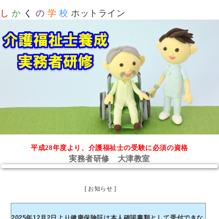
し
か
く
の
学
校
ホットライン
平成28年度より、介護福祉士の受験に必須の資格
実務者研修 大津教室
[ お知らせ ]
2025年12月2日より健康保険証は本人確認書類として受付できな