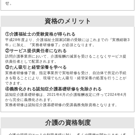
せ。
資格のメリット
①介護福祉士の受験資格が得られる
平成28年度より、介護福祉士国家試験の受験にはこれまでの『実務経験3
年』に加え、『実務者研修修了』が必須となります。
②サービス提供責任者になれる
訪問介護事業所において、介護報酬の減算を受けることなくサービス提
供責任者として配置されます。
③たん吸引と経管栄養を学べる
実務者研修修了後、指定事業所で実地研修を受け、自治体で所定の手続
きを取ることにより、現場でもたん吸引・経管栄養の処置を行うことが
できます。
④義務化される認知症介護基礎研修を免除される
認知症介護基礎研修は、2021年4月の介護報酬改定に伴って2024年4月
から完全に義務化されます。
実務者研修は認知症介護基礎研修の受講義務免除資格となります。
介護の資格制度