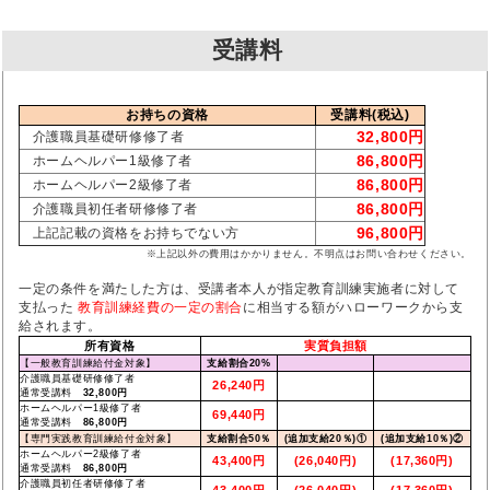
受講料
お持ちの資格
受講料(税込)
32,800円
介護職員基礎研修修了者
86,800円
ホームヘルパー1級修了者
86,800円
ホームヘルパー2級修了者
86,800円
介護職員初任者研修修了者
96,800円
上記記載の資格をお持ちでない方
※上記以外の費用はかかりません。不明点はお問い合わせください。
一定の条件を満たした方は、受講者本人が指定教育訓練実施者に対して
支払った
教育訓練経費の一定の割合
に相当する額がハローワークから支
給されます。
所有資格
実質負担額
【一般教育訓練給付金対象】
支給割合20%
介護職員基礎研修修了者
26,240円
通常受講料
32,800円
ホームヘルパー1級修了者
69,440円
通常受講料
86,800円
【専門実践教育訓練給付金対象】
支給割合50％
(追加支給20％)①
(追加支給10％)②
ホームヘルパー2級修了者
43,400円
(26,040円)
(17,360円)
通常受講料
86,800円
介護職員初任者研修修了者
43,400円
(26,040円)
(17,360円)