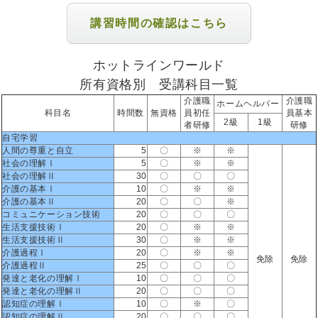
講習時間の確認はこちら
ホットラインワールド
所有資格別 受講科目一覧
介護職
介護職
ホームヘルパー
科目名
時間数
無資格
員初任
員基本
2級
1級
者研修
研修
自宅学習
人間の尊重と自立
5
〇
※
※
社会の理解Ⅰ
5
〇
※
※
社会の理解Ⅱ
30
〇
〇
〇
介護の基本Ⅰ
10
〇
※
※
介護の基本Ⅱ
20
〇
〇
※
コミュニケーション技術
20
〇
〇
〇
生活支援技術Ⅰ
20
〇
※
※
生活支援技術Ⅱ
30
〇
※
※
介護過程Ⅰ
20
〇
※
※
免除
免除
介護過程Ⅱ
25
〇
〇
〇
発達と老化の理解Ⅰ
10
〇
〇
〇
発達と老化の理解Ⅱ
20
〇
〇
〇
認知症の理解Ⅰ
10
〇
※
〇
認知症の理解Ⅱ
20
〇
〇
〇