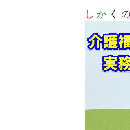
し
か
く