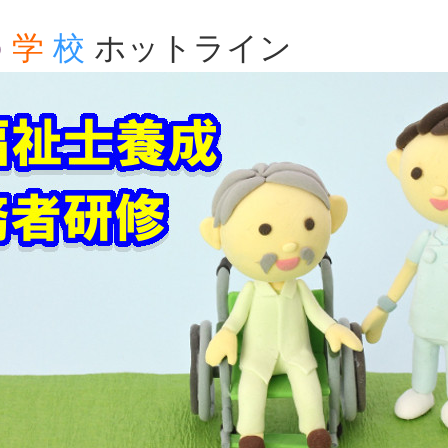
の
学
校
ホットライン