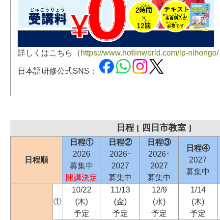
詳しくはこちら（
https://www.hotlinworld.com/lp-nihongo/
日本語研修公式SNS：
日程 [ 四日市教室 ]
日程①
日程②
日程③
日程④
2026
2026･
2026･
日程順
2027
募集中
2027
2027
募集中
開講決定
募集中
募集中
10/22
11/13
12/9
1/14
①
(木)
(金)
(水)
(木)
予定
予定
予定
予定