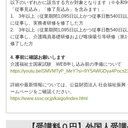
以下のいずれかに該当する方が対象となります（※令和9年
「従事見込み」「修了見込み」を含みます）。
1. 3年以上（従業期間1,095日以上かつ従事日数540
に従事し、実務者研修を修了した方
2. 3年以上（従業期間1,095日以上かつ従事日数540
に従事し、介護職員基礎研修および喀痰吸引等研修（第1
修了した方
4. 事前に確認お願いします
介護福祉士国家試験 WEB申し込み前の準備について
https://youtu.be/SMVMTyP_MeY?si=9Y5AWGDya4Pocs2
詳細や最新情報については、公益財団法人 社会福祉振興
ームページをご確認ください。
https://www.sssc.or.jp/kaigo/index.html
【受講料０円】外国人受講