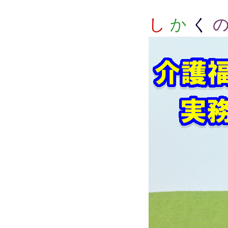
し
か
く