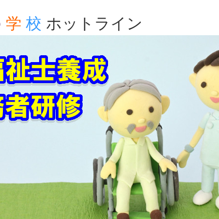
の
学
校
ホットライン