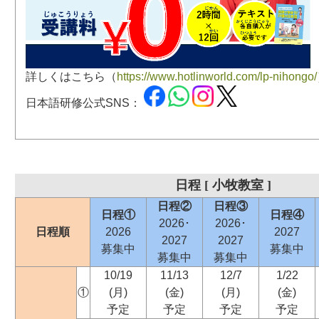
詳しくはこちら（
https://www.hotlinworld.com/lp-nihongo/
日本語研修公式SNS：
日程 [ 小牧教室 ]
日程②
日程③
日程①
日程④
2026･
2026･
日程順
2026
2027
2027
2027
募集中
募集中
募集中
募集中
10/19
11/13
12/7
1/22
①
(月)
(金)
(月)
(金)
予定
予定
予定
予定