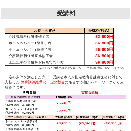
受講料
お持ちの資格
受講料(税込)
32,800円
介護職員基礎研修修了者
86,800円
ホームヘルパー1級修了者
86,800円
ホームヘルパー2級修了者
86,800円
介護職員初任者研修修了者
96,800円
上記記載の資格をお持ちでない方
※上記以外の費用はかかりません。不明点はお問い合わせください。
一定の条件を満たした方は、受講者本人が指定教育訓練実施者に対して
支払った
教育訓練経費の一定の割合
に相当する額がハローワークから支
給されます。
所有資格
実質負担額
【一般教育訓練給付金対象】
支給割合20%
介護職員基礎研修修了者
26,240円
通常受講料
32,800円
ホームヘルパー1級修了者
69,440円
通常受講料
86,800円
【専門実践教育訓練給付金対象】
支給割合50％
(追加支給20％)①
(追加支給10％)②
ホームヘルパー2級修了者
43,400円
(26,040円)
(17,360円)
通常受講料
86,800円
介護職員初任者研修修了者
43,400円
(26,040円)
(17,360円)