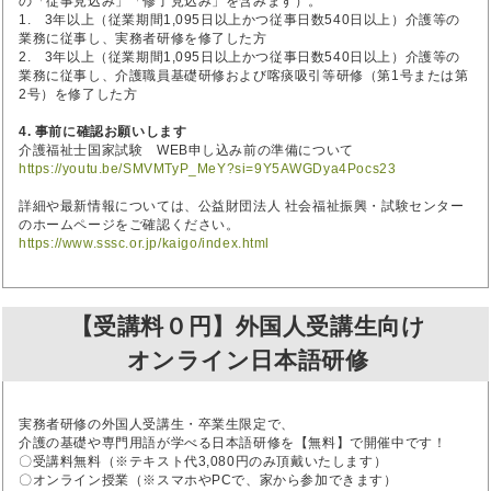
の「従事見込み」「修了見込み」を含みます）。
1. 3年以上（従業期間1,095日以上かつ従事日数540日以上）介護等の
業務に従事し、実務者研修を修了した方
2. 3年以上（従業期間1,095日以上かつ従事日数540日以上）介護等の
業務に従事し、介護職員基礎研修および喀痰吸引等研修（第1号または第
2号）を修了した方
4. 事前に確認お願いします
介護福祉士国家試験 WEB申し込み前の準備について
https://youtu.be/SMVMTyP_MeY?si=9Y5AWGDya4Pocs23
詳細や最新情報については、公益財団法人 社会福祉振興・試験センター
のホームページをご確認ください。
https://www.sssc.or.jp/kaigo/index.html
【受講料０円】外国人受講生向け
オンライン日本語研修
実務者研修の外国人受講生・卒業生限定で、
介護の基礎や専門用語が学べる日本語研修を【無料】で開催中です！
〇受講料無料（※テキスト代3,080円のみ頂戴いたします）
〇オンライン授業（※スマホやPCで、家から参加できます）