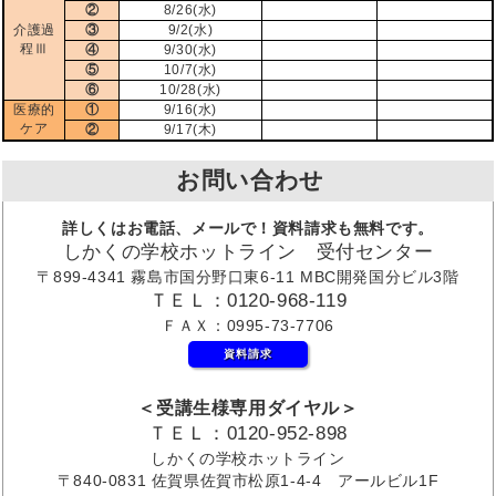
②
8/26(水)
介護過
③
9/2(水)
程Ⅲ
④
9/30(水)
⑤
10/7(水)
⑥
10/28(水)
医療的
①
9/16(水)
ケア
②
9/17(木)
お問い合わせ
詳しくはお電話、メールで！資料請求も無料です。
しかくの学校ホットライン 受付センター
〒899-4341 霧島市国分野口東6-11 MBC開発国分ビル3階
ＴＥＬ：0120-968-119
ＦＡＸ：0995-73-7706
資料請求
＜受講生様専用ダイヤル＞
ＴＥＬ：0120-952-898
しかくの学校ホットライン
〒840-0831 佐賀県佐賀市松原1-4-4 アールビル1F