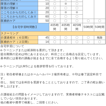
障害の理解Ⅰ
10
〇
※
〇
障害の理解Ⅱ
20
〇
〇
〇
こころとからだのしくみⅠ
20
〇
※
※
こころとからだのしくみⅡ
60
〇
〇
〇
医療的ケア
50
〇
〇
〇
〇
〇
405時
405時
405時
【自宅学習時間数】
50時間
50時間
間
間
間
スクーリング
介護過程Ⅲ（６日間）
45
〇
〇
〇
〇
免除
医療的ケア（２日間）
14
〇
〇
〇
〇
〇
自宅学習について
e-ラーニングまたは紙添削を選択して頂きます。
提出期限の定めは特にありませんが、科目ごとに合格点を設定しています。
基本的には最初の講義が始まるまでに全て合格するよう取り組んでください。
e-ラーニングはLMSによる進捗管理を行っております。
注）初任者研修またはホームヘルパー２級所有者は、※印は修了認定科目で
す。
但し、当社では全科目を受講することとしておりますので、ご了承の程お願い
申し上げます。
介護福祉士の問題をイメージしておりますので、実務者研修テキストには記載
していない項目があります。
他の教材や携帯で検索し、ご回答ください。