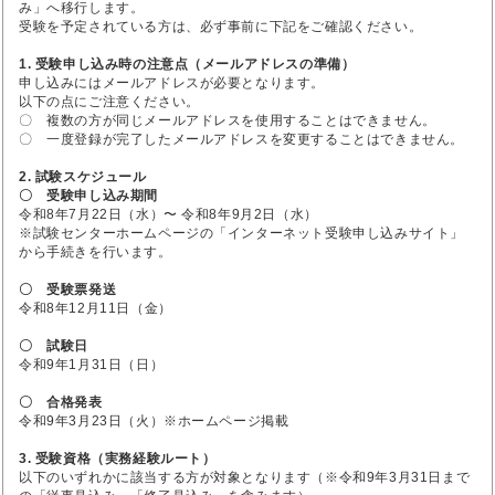
み」へ移行します。
受験を予定されている方は、必ず事前に下記をご確認ください。
1. 受験申し込み時の注意点（メールアドレスの準備）
申し込みにはメールアドレスが必要となります。
以下の点にご注意ください。
〇 複数の方が同じメールアドレスを使用することはできません。
〇 一度登録が完了したメールアドレスを変更することはできません。
2. 試験スケジュール
〇 受験申し込み期間
令和8年7月22日（水）〜 令和8年9月2日（水）
※試験センターホームページの「インターネット受験申し込みサイト」
から手続きを行います。
〇 受験票発送
令和8年12月11日（金）
〇 試験日
令和9年1月31日（日）
〇 合格発表
令和9年3月23日（火）※ホームページ掲載
3. 受験資格（実務経験ルート）
以下のいずれかに該当する方が対象となります（※令和9年3月31日まで