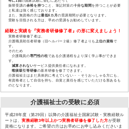
年に1回
の国家試験に望むにあたって
振替受講の
余裕を持つ
こと、筆記対策の
十分な期間
を持つことが必要
と私達は強く感じております。
また、無資格の方は
最低6カ月
の受講期間が必要となります。
受験を目指される方は、早めの受講をお勧めしています。
経験と実績を『実務者研修修了者』の形に変えましょう！
実務者研修修了者は、
介護職員初任者研修（旧ヘルパー２級）修了者よりも
上位の資格
で
す。
そのため
介護職員の
専門性の柱
である介護過程をより深く学ぶ事ができま
す。
減算されない
サービス提供責任者になれます。
喀痰吸引等研修
の基本研修を修了できます。
介護福祉士はまだ具体的に考えていない・・そうおっしゃる方にも、
有資格者として自信を持ち、自覚と責任を感じていただける形あるも
のとなります。
介護福祉士の受験に必須
平成28年度（第29回）以降の介護福祉士国家試験・実務経験ル
ートは、
実務経験3年以上かつ実務者研修を修了した方
が受験
資格になります。ご希望の方はお早めにお申し込みくださいま