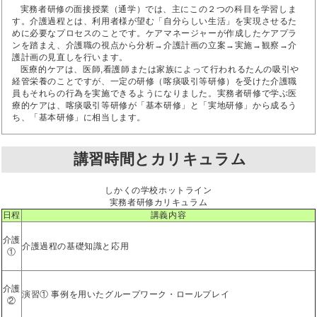
実務者研修の面接授業（通学）では、主にこの２つの科目を学習しま
す。介護過程とは、利用者様が望む「自分らしい生活」を実現させるた
めに必要なプロセスのことです。ケアマネージャーが作成したケアプラ
ンを踏まえ、介護職の視点から分析→介護計画の立案→実施→観察→介
護計画の見直しを行います。
医療的ケアは、医師,看護師または家族によって行われるたんの吸引や
経管栄養のことですが、一定の研修（喀痰吸引等研修）を受けた介護職
員もそれらの行為を実施できるようになりました。実務者研修で学ぶ医
療的ケアは、喀痰吸引等研修が「基本研修」と「実地研修」から成るう
ち、「基本研修」に相当します。
講習時間とカリキュラム
しかくの学校ホットライン
実務者研修カリキュラム
日程
講義内容
介護
介護過程の基礎知識と応用
①
介護
演習① 事例を用いたグループワーク・ロールプレイ
②