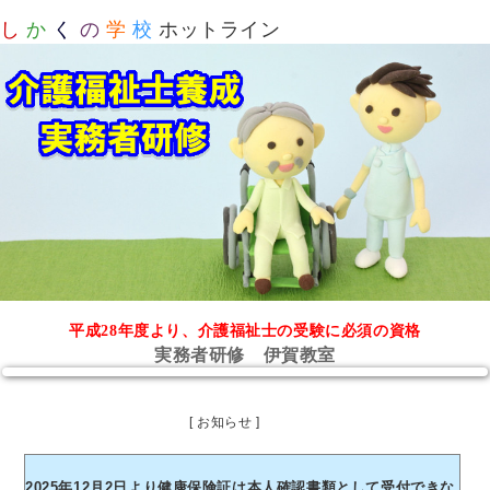
し
か
く
の
学
校
ホットライン
平成28年度より、介護福祉士の受験に必須の資格
実務者研修 伊賀教室
[ お知らせ ]
2025年12月2日より健康保険証は本人確認書類として受付できな