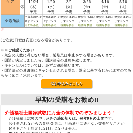
ケア
12/24
1/20
2/9
3/26
4/16
5/18
②
(木)
(水)
(火)
(金)
(金)
(火)
予定
予定
予定
予定
予定
予定
伊賀市ゆめぽ
伊賀市ゆめぽ
伊賀市ゆめぽ
伊賀市ゆめぽ
伊賀市ゆめぽ
伊賀市ゆめぽ
会場施設
りすセンター
りすセンター
りすセンター
りすセンター
りすセンター
りすセンター
地図等参照
地図等参照
地図等参照
地図等参照
地図等参照
地図等参照
※
(ご注意)日程は変更になる場合があります。
※※ご確認ください
・規定の人数に満たない場合、延期又は中止をする場合があります。
・開講が決定しましたら、開講決定の連絡を致します。
・キャンセルについては、必ずご連絡願います。
・開講決定の連絡後にキャンセルされる場合、返金は基本応じかねますのであ
らかじめご了承願います。
◎お申込みはこちら
早期の受講をお勧め!!
介護福祉士国家試験に万全の体制でのぞみましょう！
介護福祉士試験の申し込みの
締め切りは、例年9月の上旬
です。
お仕事されながらの資格取得は、計画通りに通えない突発的なことが
起きることも想定しなければなりません。