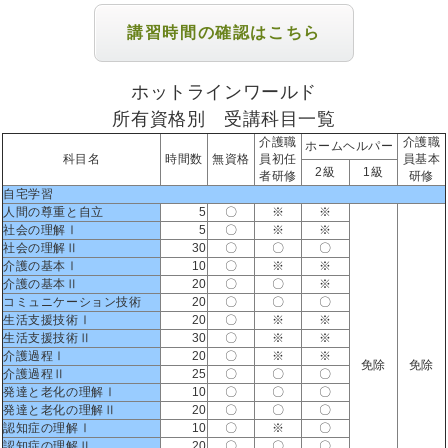
講習時間の確認はこちら
ホットラインワールド
所有資格別 受講科目一覧
介護職
介護職
ホームヘルパー
科目名
時間数
無資格
員初任
員基本
2級
1級
者研修
研修
自宅学習
人間の尊重と自立
5
〇
※
※
社会の理解Ⅰ
5
〇
※
※
社会の理解Ⅱ
30
〇
〇
〇
介護の基本Ⅰ
10
〇
※
※
介護の基本Ⅱ
20
〇
〇
※
コミュニケーション技術
20
〇
〇
〇
生活支援技術Ⅰ
20
〇
※
※
生活支援技術Ⅱ
30
〇
※
※
介護過程Ⅰ
20
〇
※
※
免除
免除
介護過程Ⅱ
25
〇
〇
〇
発達と老化の理解Ⅰ
10
〇
〇
〇
発達と老化の理解Ⅱ
20
〇
〇
〇
認知症の理解Ⅰ
10
〇
※
〇
認知症の理解Ⅱ
20
〇
〇
〇