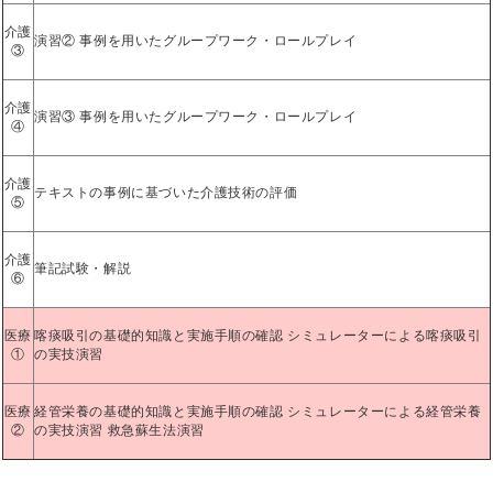
介護
演習② 事例を用いたグループワーク・ロールプレイ
③
介護
演習③ 事例を用いたグループワーク・ロールプレイ
④
介護
テキストの事例に基づいた介護技術の評価
⑤
介護
筆記試験・解説
⑥
医療
喀痰吸引の基礎的知識と実施手順の確認 シミュレーターによる喀痰吸引
①
の実技演習
医療
経管栄養の基礎的知識と実施手順の確認 シミュレーターによる経管栄養
②
の実技演習 救急蘇生法演習