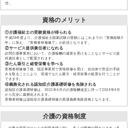
せ。
資格のメリット
①介護福祉士の受験資格が得られる
平成28年度より、介護福祉士国家試験の受験にはこれまでの『実務経験3
年』に加え、『実務者研修修了』が必須となります。
②サービス提供責任者になれる
訪問介護事業所において、介護報酬の減算を受けることなくサービス提
供責任者として配置されます。
③たん吸引と経管栄養を学べる
実務者研修修了後、指定事業所で実地研修を受け、自治体で所定の手続
きを取ることにより、現場でもたん吸引・経管栄養の処置を行うことが
できます。
④義務化される認知症介護基礎研修を免除される
認知症介護基礎研修は、2021年4月の介護報酬改定に伴って2024年4月
から完全に義務化されます。
実務者研修は認知症介護基礎研修の受講義務免除資格となります。
介護の資格制度