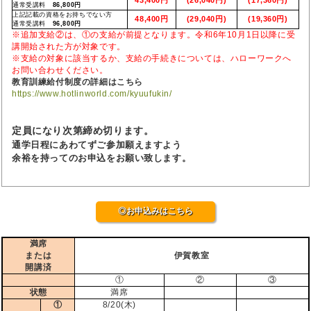
通常受講料
86,800円
上記記載の資格をお持ちでない方
48,400円
(29,040円)
(19,360円)
通常受講料
96,800円
※追加支給②は、①の支給が前提となります。令和6年10月1日以降に受
講開始された方が対象です。
※支給の対象に該当するか、支給の手続きについては、ハローワークへ
お問い合わせください。
教育訓練給付制度の詳細はこちら
https://www.hotlinworld.com/kyuufukin/
定員になり次第締め切ります。
通学日程にあわてずご参加願えますよう
余裕を持ってのお申込をお願い致します。
◎お申込みはこちら
満席
または
伊賀教室
開講済
①
②
③
状態
満席
①
8/20(木)