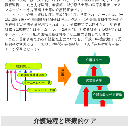
介護の現場では一人の利用者様に対し、多くの職種が関わります（多
職種連携）。たとえば医師、看護師、理学療法士等の医療従事者、ケア
マネージャーや介護福祉士等の介護従事者です。
この中で、介護の資格制度は平成25年4月に見直され、ホームヘルパー
1級,2級,3級や介護職員基礎研修は廃止、代わりに介護職員初任者研修,介
護福祉士実務者研修が創設されました。研修時間で比較すると、初任者
研修（130時間）はホームヘルパー2級相当、実務者研修（450時間）は
ホームヘルパー1級,介護職員基礎研修より上位の資格となります。
また、国家資格である介護福祉士についても、平成28年度試験より受
験資格が変更となっており、3年間の実務経験に加え「実務者研修の修
了」が必要となります。
介護過程と医療的ケア