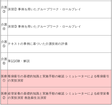
介護
演習② 事例を用いたグループワーク・ロールプレイ
③
介護
演習③ 事例を用いたグループワーク・ロールプレイ
④
介護
テキストの事例に基づいた介護技術の評価
⑤
介護
筆記試験・解説
⑥
医療
喀痰吸引の基礎的知識と実施手順の確認 シミュレーターによる喀痰吸引
①
の実技演習
医療
経管栄養の基礎的知識と実施手順の確認 シミュレーターによる経管栄養
②
の実技演習 救急蘇生法演習