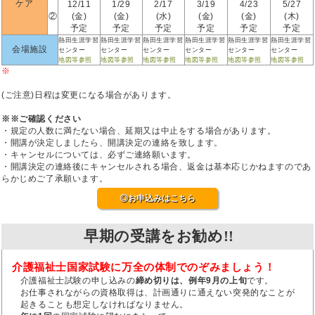
ケア
12/11
1/29
2/17
3/19
4/23
5/27
②
(金)
(金)
(水)
(金)
(金)
(木)
予定
予定
予定
予定
予定
予定
熱田生涯学習
熱田生涯学習
熱田生涯学習
熱田生涯学習
熱田生涯学習
熱田生涯学習
会場施設
センター
センター
センター
センター
センター
センター
地図等参照
地図等参照
地図等参照
地図等参照
地図等参照
地図等参照
※
(ご注意)日程は変更になる場合があります。
※※ご確認ください
・規定の人数に満たない場合、延期又は中止をする場合があります。
・開講が決定しましたら、開講決定の連絡を致します。
・キャンセルについては、必ずご連絡願います。
・開講決定の連絡後にキャンセルされる場合、返金は基本応じかねますのであ
らかじめご了承願います。
◎お申込みはこちら
早期の受講をお勧め!!
介護福祉士国家試験に万全の体制でのぞみましょう！
介護福祉士試験の申し込みの
締め切りは、例年9月の上旬
です。
お仕事されながらの資格取得は、計画通りに通えない突発的なことが
起きることも想定しなければなりません。