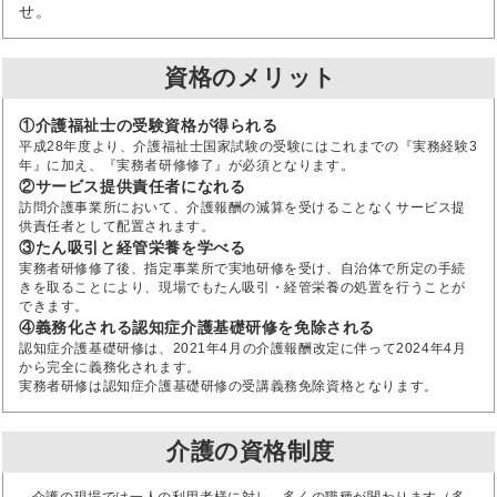
せ。
資格のメリット
①介護福祉士の受験資格が得られる
平成28年度より、介護福祉士国家試験の受験にはこれまでの『実務経験3
年』に加え、『実務者研修修了』が必須となります。
②サービス提供責任者になれる
訪問介護事業所において、介護報酬の減算を受けることなくサービス提
供責任者として配置されます。
③たん吸引と経管栄養を学べる
実務者研修修了後、指定事業所で実地研修を受け、自治体で所定の手続
きを取ることにより、現場でもたん吸引・経管栄養の処置を行うことが
できます。
④義務化される認知症介護基礎研修を免除される
認知症介護基礎研修は、2021年4月の介護報酬改定に伴って2024年4月
から完全に義務化されます。
実務者研修は認知症介護基礎研修の受講義務免除資格となります。
介護の資格制度