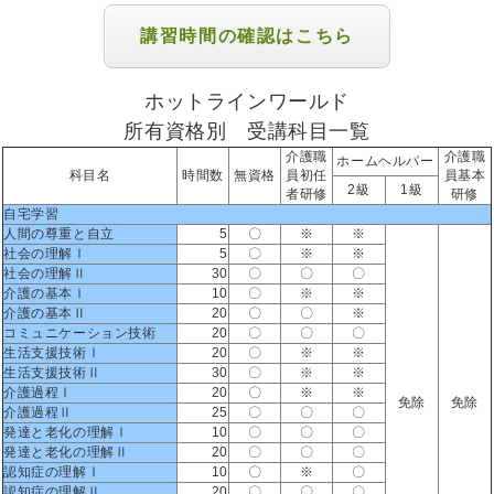
講習時間の確認はこちら
ホットラインワールド
所有資格別 受講科目一覧
介護職
介護職
ホームヘルパー
科目名
時間数
無資格
員初任
員基本
2級
1級
者研修
研修
自宅学習
人間の尊重と自立
5
〇
※
※
社会の理解Ⅰ
5
〇
※
※
社会の理解Ⅱ
30
〇
〇
〇
介護の基本Ⅰ
10
〇
※
※
介護の基本Ⅱ
20
〇
〇
※
コミュニケーション技術
20
〇
〇
〇
生活支援技術Ⅰ
20
〇
※
※
生活支援技術Ⅱ
30
〇
※
※
介護過程Ⅰ
20
〇
※
※
免除
免除
介護過程Ⅱ
25
〇
〇
〇
発達と老化の理解Ⅰ
10
〇
〇
〇
発達と老化の理解Ⅱ
20
〇
〇
〇
認知症の理解Ⅰ
10
〇
※
〇
認知症の理解Ⅱ
20
〇
〇
〇