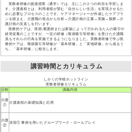
実務者研修の面接授業（通学）では、主にこの２つの科目を学習しま
す。介護過程とは、利用者様が望む「自分らしい生活」を実現させるた
めに必要なプロセスのことです。ケアマネージャーが作成したケアプラ
ンを踏まえ、介護職の視点から分析→介護計画の立案→実施→観察→介
護計画の見直しを行います。
医療的ケアは、医師,看護師または家族によって行われるたんの吸引や
経管栄養のことですが、一定の研修（喀痰吸引等研修）を受けた介護職
員もそれらの行為を実施できるようになりました。実務者研修で学ぶ医
療的ケアは、喀痰吸引等研修が「基本研修」と「実地研修」から成るう
ち、「基本研修」に相当します。
講習時間とカリキュラム
しかくの学校ホットライン
実務者研修カリキュラム
日程
講義内容
介護
介護過程の基礎知識と応用
①
介護
演習① 事例を用いたグループワーク・ロールプレイ
②