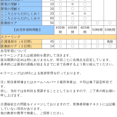
障害の理解Ⅰ
10
〇
※
〇
障害の理解Ⅱ
20
〇
〇
〇
こころとからだのしくみⅠ
20
〇
※
※
こころとからだのしくみⅡ
60
〇
〇
〇
医療的ケア
50
〇
〇
〇
〇
〇
405時
405時
405時
【自宅学習時間数】
50時間
50時間
間
間
間
スクーリング
介護過程Ⅲ（６日間）
45
〇
〇
〇
〇
免除
医療的ケア（２日間）
14
〇
〇
〇
〇
〇
自宅学習について
e-ラーニングまたは紙添削を選択して頂きます。
提出期限の定めは特にありませんが、科目ごとに合格点を設定しています。
基本的には最初の講義が始まるまでに全て合格するよう取り組んでください。
e-ラーニングはLMSによる進捗管理を行っております。
注）初任者研修またはホームヘルパー２級所有者は、※印は修了認定科目で
す。
但し、当社では全科目を受講することとしておりますので、ご了承の程お願い
申し上げます。
介護福祉士の問題をイメージしておりますので、実務者研修テキストには記載
していない項目があります。
他の教材や携帯で検索し、ご回答ください。