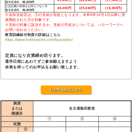
通常受講料
86,800円
上記記載の資格をお持ちでない方
48,400円
(29,040円)
(19,360円)
通常受講料
96,800円
※追加支給②は、①の支給が前提となります。令和6年10月1日以降に受
講開始された方が対象です。
※支給の対象に該当するか、支給の手続きについては、ハローワークへ
お問い合わせください。
教育訓練給付制度の詳細はこちら
https://www.hotlinworld.com/kyuufukin/
定員になり次第締め切ります。
通学日程にあわてずご参加願えますよう
余裕を持ってのお申込をお願い致します。
◎お申込みはこちら
満席
または
名古屋熱田教室
開講済
①
②
③
状態
①