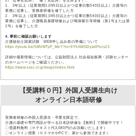
の「従事見込み」「修了見込み」を含みます）。
1. 3年以上（従業期間1,095日以上かつ従事日数540日以上）介護等の
業務に従事し、実務者研修を修了した方
2. 3年以上（従業期間1,095日以上かつ従事日数540日以上）介護等の
業務に従事し、介護職員基礎研修および喀痰吸引等研修（第1号または第
2号）を修了した方
4. 事前に確認お願いします
介護福祉士国家試験 WEB申し込み前の準備について
https://youtu.be/SMVMTyP_MeY?si=9Y5AWGDya4Pocs23
詳細や最新情報については、公益財団法人 社会福祉振興・試験センター
のホームページをご確認ください。
https://www.sssc.or.jp/kaigo/index.html
【受講料０円】外国人受講生向け
オンライン日本語研修
実務者研修の外国人受講生・卒業生限定で、
介護の基礎や専門用語が学べる日本語研修を【無料】で開催中です！
〇受講料無料（※テキスト代3,080円のみ頂戴いたします）
〇オンライン授業（※スマホやPCで、家から参加できます）