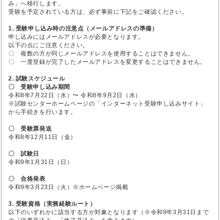
み」へ移行します。
受験を予定されている方は、必ず事前に下記をご確認ください。
1. 受験申し込み時の注意点（メールアドレスの準備）
申し込みにはメールアドレスが必要となります。
以下の点にご注意ください。
〇 複数の方が同じメールアドレスを使用することはできません。
〇 一度登録が完了したメールアドレスを変更することはできません。
2. 試験スケジュール
〇 受験申し込み期間
令和8年7月22日（水）〜 令和8年9月2日（水）
※試験センターホームページの「インターネット受験申し込みサイト」
から手続きを行います。
〇 受験票発送
令和8年12月11日（金）
〇 試験日
令和9年1月31日（日）
〇 合格発表
令和9年3月23日（火）※ホームページ掲載
3. 受験資格（実務経験ルート）
以下のいずれかに該当する方が対象となります（※令和9年3月31日まで