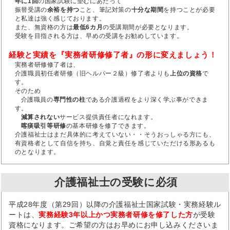
年に1回
の国家試験に望むにあたって
振替受講の
余裕を持つ
こと、筆記対策の
十分な期間
を持つことが必要
と私達は強く感じております。
また、無資格の方は
最低6カ月
の受講期間が必要となります。
受験を目指される方は、早めの受講をお勧めしています。
経験と実績を『実務者研修修了者』の形に変えましょう！
実務者研修修了者は、
介護職員初任者研修（旧ヘルパー２級）修了者よりも
上位の資格
で
す。
そのため
介護職員の
専門性の柱
である介護過程をより深く学ぶ事ができま
す。
減算されない
サービス提供責任者になれます。
喀痰吸引等研修
の基本研修を修了できます。
介護福祉士はまだ具体的に考えていない・・そうおっしゃる方にも、
有資格者として自信を持ち、自覚と責任を感じていただける形あるも
のとなります。
介護福祉士の受験に必須
平成28年度（第29回）以降の介護福祉士国家試験・実務経験ル
ートは、
実務経験3年以上かつ実務者研修を修了した方
が受験
資格になります。ご希望の方はお早めにお申し込みくださいま