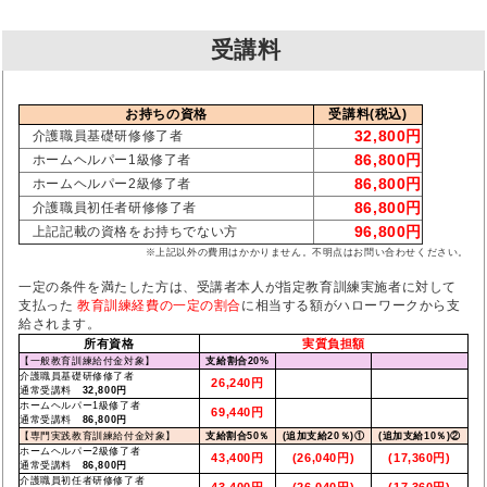
受講料
お持ちの資格
受講料(税込)
32,800円
介護職員基礎研修修了者
86,800円
ホームヘルパー1級修了者
86,800円
ホームヘルパー2級修了者
86,800円
介護職員初任者研修修了者
96,800円
上記記載の資格をお持ちでない方
※上記以外の費用はかかりません。不明点はお問い合わせください。
一定の条件を満たした方は、受講者本人が指定教育訓練実施者に対して
支払った
教育訓練経費の一定の割合
に相当する額がハローワークから支
給されます。
所有資格
実質負担額
【一般教育訓練給付金対象】
支給割合20%
介護職員基礎研修修了者
26,240円
通常受講料
32,800円
ホームヘルパー1級修了者
69,440円
通常受講料
86,800円
【専門実践教育訓練給付金対象】
支給割合50％
(追加支給20％)①
(追加支給10％)②
ホームヘルパー2級修了者
43,400円
(26,040円)
(17,360円)
通常受講料
86,800円
介護職員初任者研修修了者
43,400円
(26,040円)
(17,360円)