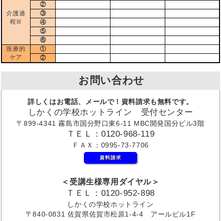
②
介護過
③
程Ⅲ
④
⑤
⑥
医療的
①
ケア
②
お問い合わせ
詳しくはお電話、メールで！資料請求も無料です。
しかくの学校ホットライン 受付センター
〒899-4341 霧島市国分野口東6-11 MBC開発国分ビル3階
ＴＥＬ：0120-968-119
ＦＡＸ：0995-73-7706
資料請求
＜受講生様専用ダイヤル＞
ＴＥＬ：0120-952-898
しかくの学校ホットライン
〒840-0831 佐賀県佐賀市松原1-4-4 アールビル1F