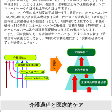
介護の現場では一人の利用者様に対し、多くの職種が関わります（多
職種連携）。たとえば医師、看護師、理学療法士等の医療従事者、ケア
マネージャーや介護福祉士等の介護従事者です。
この中で、介護の資格制度は平成25年4月に見直され、ホームヘルパー
1級,2級,3級や介護職員基礎研修は廃止、代わりに介護職員初任者研修,介
護福祉士実務者研修が創設されました。研修時間で比較すると、初任者
研修（130時間）はホームヘルパー2級相当、実務者研修（450時間）は
ホームヘルパー1級,介護職員基礎研修より上位の資格となります。
また、国家資格である介護福祉士についても、平成28年度試験より受
験資格が変更となっており、3年間の実務経験に加え「実務者研修の修
了」が必要となります。
介護過程と医療的ケア