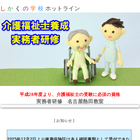
し
か
く
の
学
校
ホットライン
平成28年度より、介護福祉士の受験に必須の資格
実務者研修 名古屋熱田教室
[ お知らせ ]
2025年12月2日より健康保険証は本人確認書類として受付できな