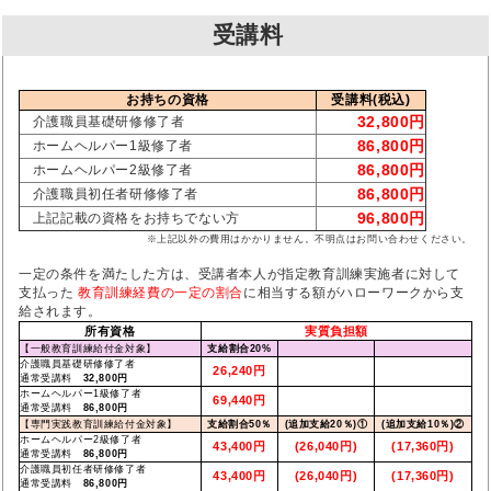
受講料
お持ちの資格
受講料(税込)
32,800円
介護職員基礎研修修了者
86,800円
ホームヘルパー1級修了者
86,800円
ホームヘルパー2級修了者
86,800円
介護職員初任者研修修了者
96,800円
上記記載の資格をお持ちでない方
※上記以外の費用はかかりません。不明点はお問い合わせください。
一定の条件を満たした方は、受講者本人が指定教育訓練実施者に対して
支払った
教育訓練経費の一定の割合
に相当する額がハローワークから支
給されます。
所有資格
実質負担額
【一般教育訓練給付金対象】
支給割合20%
介護職員基礎研修修了者
26,240円
通常受講料
32,800円
ホームヘルパー1級修了者
69,440円
通常受講料
86,800円
【専門実践教育訓練給付金対象】
支給割合50％
(追加支給20％)①
(追加支給10％)②
ホームヘルパー2級修了者
43,400円
(26,040円)
(17,360円)
通常受講料
86,800円
介護職員初任者研修修了者
43,400円
(26,040円)
(17,360円)
通常受講料
86,800円