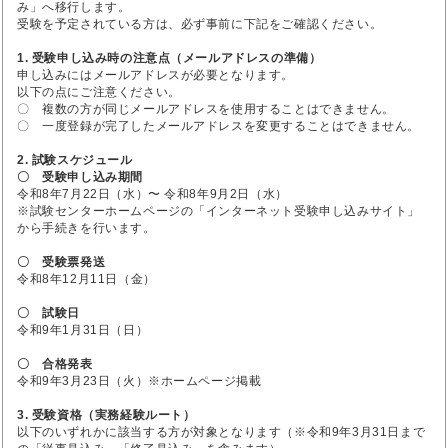
み」へ移行します。
受験を予定されている方は、必ず事前に下記をご確認ください。
1. 受験申し込み時の注意点（メールアドレスの準備）
申し込みにはメールアドレスが必要となります。
以下の点にご注意ください。
〇 複数の方が同じメールアドレスを使用することはできません。
〇 一度登録が完了したメールアドレスを変更することはできません。
2. 試験スケジュール
〇 受験申し込み期間
令和8年7月22日（水）〜 令和8年9月2日（水）
※試験センターホームページの「インターネット受験申し込みサイト」
から手続きを行います。
〇 受験票発送
令和8年12月11日（金）
〇 試験日
令和9年1月31日（日）
〇 合格発表
令和9年3月23日（火）※ホームページ掲載
3. 受験資格（実務経験ルート）
以下のいずれかに該当する方が対象となります（※令和9年3月31日まで