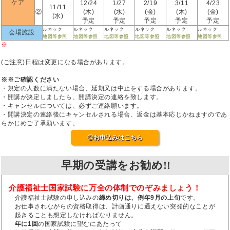
ケア
12/24
1/27
2/19
3/11
4/23
11/11
②
(木)
(水)
(金)
(木)
(金)
(水)
予定
予定
予定
予定
予定
ルネック
ルネック
ルネック
ルネック
ルネック
ルネック
会場施設
地図等参照
地図等参照
地図等参照
地図等参照
地図等参照
地図等参照
※
(ご注意)日程は変更になる場合があります。
※※ご確認ください
・規定の人数に満たない場合、延期又は中止をする場合があります。
・開講が決定しましたら、開講決定の連絡を致します。
・キャンセルについては、必ずご連絡願います。
・開講決定の連絡後にキャンセルされる場合、返金は基本応じかねますのであ
らかじめご了承願います。
◎お申込みはこちら
早期の受講をお勧め!!
介護福祉士国家試験に万全の体制でのぞみましょう！
介護福祉士試験の申し込みの
締め切りは、例年9月の上旬
です。
お仕事されながらの資格取得は、計画通りに通えない突発的なことが
起きることも想定しなければなりません。
年に1回
の国家試験に望むにあたって