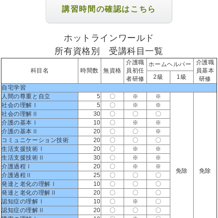
講習時間の確認はこちら
ホットラインワールド
所有資格別 受講科目一覧
介護職
介護職
ホームヘルパー
科目名
時間数
無資格
員初任
員基本
2級
1級
者研修
研修
自宅学習
人間の尊重と自立
5
〇
※
※
社会の理解Ⅰ
5
〇
※
※
社会の理解Ⅱ
30
〇
〇
〇
介護の基本Ⅰ
10
〇
※
※
介護の基本Ⅱ
20
〇
〇
※
コミュニケーション技術
20
〇
〇
〇
生活支援技術Ⅰ
20
〇
※
※
生活支援技術Ⅱ
30
〇
※
※
介護過程Ⅰ
20
〇
※
※
免除
免除
介護過程Ⅱ
25
〇
〇
〇
発達と老化の理解Ⅰ
10
〇
〇
〇
発達と老化の理解Ⅱ
20
〇
〇
〇
認知症の理解Ⅰ
10
〇
※
〇
認知症の理解Ⅱ
20
〇
〇
〇