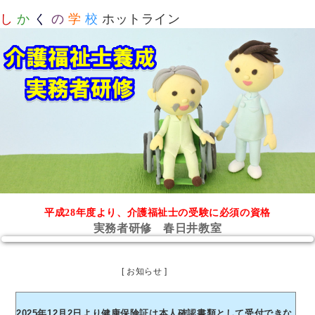
し
か
く
の
学
校
ホットライン
平成28年度より、介護福祉士の受験に必須の資格
実務者研修 春日井教室
[ お知らせ ]
2025年12月2日より健康保険証は本人確認書類として受付できな