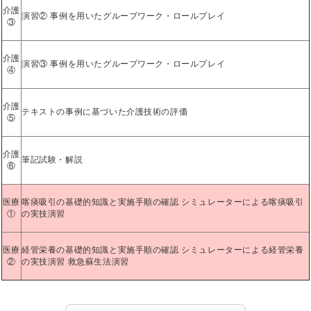
介護
演習② 事例を用いたグループワーク・ロールプレイ
③
介護
演習③ 事例を用いたグループワーク・ロールプレイ
④
介護
テキストの事例に基づいた介護技術の評価
⑤
介護
筆記試験・解説
⑥
医療
喀痰吸引の基礎的知識と実施手順の確認 シミュレーターによる喀痰吸引
①
の実技演習
医療
経管栄養の基礎的知識と実施手順の確認 シミュレーターによる経管栄養
②
の実技演習 救急蘇生法演習