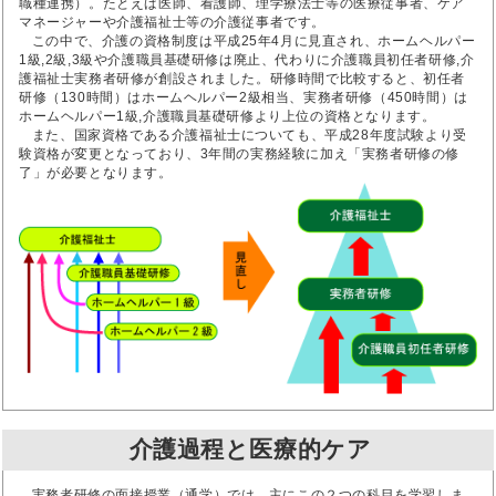
職種連携）。たとえば医師、看護師、理学療法士等の医療従事者、ケア
マネージャーや介護福祉士等の介護従事者です。
この中で、介護の資格制度は平成25年4月に見直され、ホームヘルパー
1級,2級,3級や介護職員基礎研修は廃止、代わりに介護職員初任者研修,介
護福祉士実務者研修が創設されました。研修時間で比較すると、初任者
研修（130時間）はホームヘルパー2級相当、実務者研修（450時間）は
ホームヘルパー1級,介護職員基礎研修より上位の資格となります。
また、国家資格である介護福祉士についても、平成28年度試験より受
験資格が変更となっており、3年間の実務経験に加え「実務者研修の修
了」が必要となります。
介護過程と医療的ケア
実務者研修の面接授業（通学）では、主にこの２つの科目を学習しま