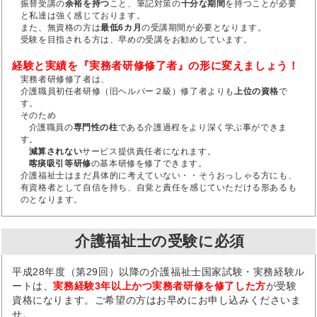
振替受講の
余裕を持つ
こと、筆記対策の
十分な期間
を持つことが必要
と私達は強く感じております。
また、無資格の方は
最低6カ月
の受講期間が必要となります。
受験を目指される方は、早めの受講をお勧めしています。
経験と実績を『実務者研修修了者』の形に変えましょう！
実務者研修修了者は、
介護職員初任者研修（旧ヘルパー２級）修了者よりも
上位の資格
で
す。
そのため
介護職員の
専門性の柱
である介護過程をより深く学ぶ事ができま
す。
減算されない
サービス提供責任者になれます。
喀痰吸引等研修
の基本研修を修了できます。
介護福祉士はまだ具体的に考えていない・・そうおっしゃる方にも、
有資格者として自信を持ち、自覚と責任を感じていただける形あるも
のとなります。
介護福祉士の受験に必須
平成28年度（第29回）以降の介護福祉士国家試験・実務経験ル
ートは、
実務経験3年以上かつ実務者研修を修了した方
が受験
資格になります。ご希望の方はお早めにお申し込みくださいま
せ。