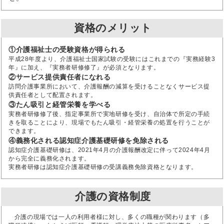
資格のメリット
①介護福祉士の受験資格が得られる
平成28年度より、介護福祉士国家試験の受験にはこれまでの『実務経験3
年』に加え、『実務者研修修了』が必須となります。
②サービス提供責任者になれる
訪問介護事業所において、介護報酬の減算を受けることなくサービス提
供責任者として配置されます。
③たん吸引と経管栄養を学べる
実務者研修修了後、指定事業所で実地研修を受け、自治体で所定の手続
きを取ることにより、現場でもたん吸引・経管栄養の処置を行うことが
できます。
④義務化される認知症介護基礎研修を免除される
認知症介護基礎研修は、2021年4月の介護報酬改定に伴って2024年4月
から完全に義務化されます。
実務者研修は認知症介護基礎研修の受講義務免除資格となります。
介護の資格制度
介護の現場では一人の利用者様に対し、多くの職種が関わります（多