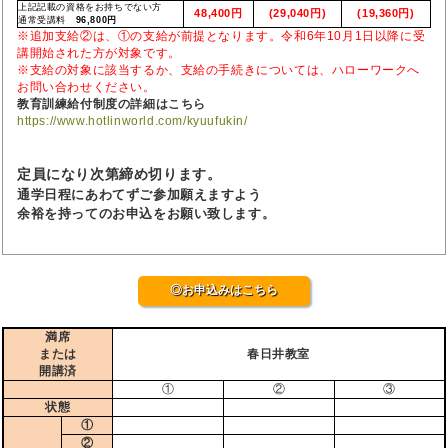
上記記載の資格をお持ちでない方
48,400円
(29,040円)
(19,360円)
通常受講料
96,800円
※追加支給②は、①の支給が前提となります。令和6年10月1日以降に受
講開始された方が対象です。
※支給の対象に該当するか、支給の手続きについては、ハローワークへ
お問い合わせください。
教育訓練給付制度の詳細はこちら
https://www.hotlinworld.com/kyuufukin/
定員になり次第締め切ります。
通学日程にあわてずご参加願えますよう
余裕を持ってのお申込をお願い致します。
◎お申込みはこちら
満席
または
春日井教室
開講済
①
②
③
状態
①
②