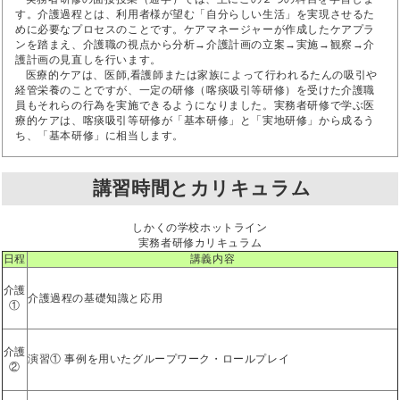
す。介護過程とは、利用者様が望む「自分らしい生活」を実現させるた
めに必要なプロセスのことです。ケアマネージャーが作成したケアプラ
ンを踏まえ、介護職の視点から分析→介護計画の立案→実施→観察→介
護計画の見直しを行います。
医療的ケアは、医師,看護師または家族によって行われるたんの吸引や
経管栄養のことですが、一定の研修（喀痰吸引等研修）を受けた介護職
員もそれらの行為を実施できるようになりました。実務者研修で学ぶ医
療的ケアは、喀痰吸引等研修が「基本研修」と「実地研修」から成るう
ち、「基本研修」に相当します。
講習時間とカリキュラム
しかくの学校ホットライン
実務者研修カリキュラム
日程
講義内容
介護
介護過程の基礎知識と応用
①
介護
演習① 事例を用いたグループワーク・ロールプレイ
②