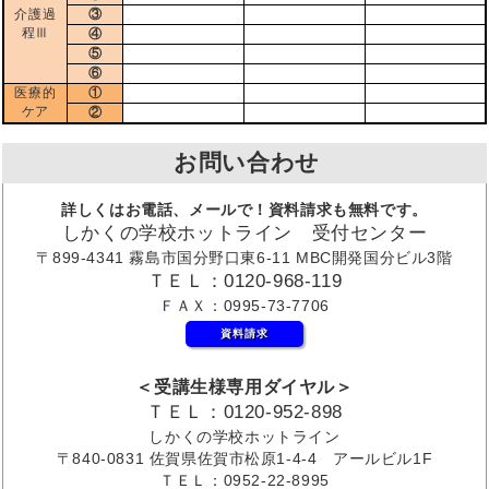
介護過
③
程Ⅲ
④
⑤
⑥
医療的
①
ケア
②
お問い合わせ
詳しくはお電話、メールで！資料請求も無料です。
しかくの学校ホットライン 受付センター
〒899-4341 霧島市国分野口東6-11 MBC開発国分ビル3階
ＴＥＬ：0120-968-119
ＦＡＸ：0995-73-7706
資料請求
＜受講生様専用ダイヤル＞
ＴＥＬ：0120-952-898
しかくの学校ホットライン
〒840-0831 佐賀県佐賀市松原1-4-4 アールビル1F
ＴＥＬ：0952-22-8995