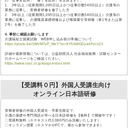
の「従事見込み」「修了見込み」を含みます）。
1. 3年以上（従業期間1,095日以上かつ従事日数540日以上）介護等の
業務に従事し、実務者研修を修了した方
2. 3年以上（従業期間1,095日以上かつ従事日数540日以上）介護等の
業務に従事し、介護職員基礎研修および喀痰吸引等研修（第1号または第
2号）を修了した方
4. 事前に確認お願いします
介護福祉士国家試験 WEB申し込み前の準備について
https://youtu.be/SMVMTyP_MeY?si=9Y5AWGDya4Pocs23
詳細や最新情報については、公益財団法人 社会福祉振興・試験センター
のホームページをご確認ください。
https://www.sssc.or.jp/kaigo/index.html
【受講料０円】外国人受講生向け
オンライン日本語研修
実務者研修の外国人受講生・卒業生限定で、
介護の基礎や専門用語が学べる日本語研修を【無料】で開催中です！
〇受講料無料（※テキスト代3,080円のみ頂戴いたします）
〇オンライン授業（※スマホやPCで、家から参加できます）