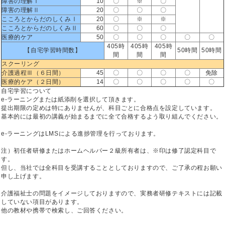
障害の理解Ⅰ
10
〇
※
〇
障害の理解Ⅱ
20
〇
〇
〇
こころとからだのしくみⅠ
20
〇
※
※
こころとからだのしくみⅡ
60
〇
〇
〇
医療的ケア
50
〇
〇
〇
〇
〇
405時
405時
405時
【自宅学習時間数】
50時間
50時間
間
間
間
スクーリング
介護過程Ⅲ（６日間）
45
〇
〇
〇
〇
免除
医療的ケア（２日間）
14
〇
〇
〇
〇
〇
自宅学習について
e-ラーニングまたは紙添削を選択して頂きます。
提出期限の定めは特にありませんが、科目ごとに合格点を設定しています。
基本的には最初の講義が始まるまでに全て合格するよう取り組んでください。
e-ラーニングはLMSによる進捗管理を行っております。
注）初任者研修またはホームヘルパー２級所有者は、※印は修了認定科目で
す。
但し、当社では全科目を受講することとしておりますので、ご了承の程お願い
申し上げます。
介護福祉士の問題をイメージしておりますので、実務者研修テキストには記載
していない項目があります。
他の教材や携帯で検索し、ご回答ください。