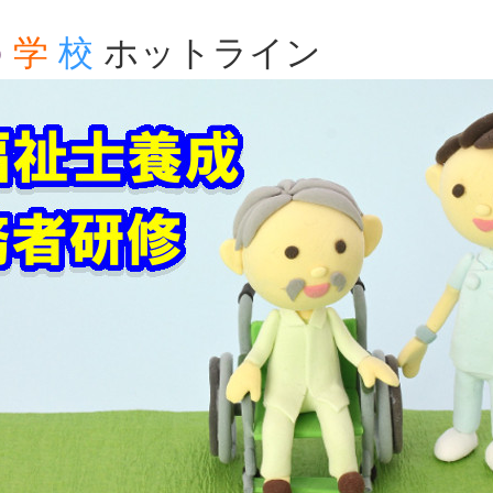
の
学
校
ホットライン