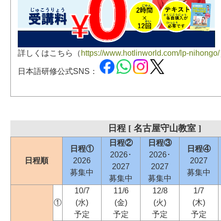
詳しくはこちら（
https://www.hotlinworld.com/lp-nihongo/
日本語研修公式SNS：
日程 [ 名古屋守山教室 ]
日程②
日程③
日程①
日程④
2026･
2026･
日程順
2026
2027
2027
2027
募集中
募集中
募集中
募集中
10/7
11/6
12/8
1/7
①
(水)
(金)
(火)
(木)
予定
予定
予定
予定