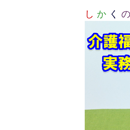
し
か
く