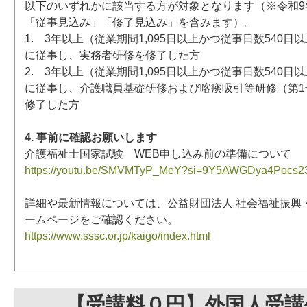
以下のいずれかに該当する方が対象となります（※令和9年
「従事見込み」「修了見込み」を含みます）。
1. 3年以上（従業期間1,095日以上かつ従事日数540
に従事し、実務者研修を修了した方
2. 3年以上（従業期間1,095日以上かつ従事日数540
に従事し、介護職員基礎研修および喀痰吸引等研修（第1
修了した方
4. 事前に確認お願いします
介護福祉士国家試験 WEB申し込み前の準備について
https://youtu.be/SMVMTyP_MeY?si=9Y5AWGDya4Pocs2
詳細や最新情報については、公益財団法人 社会福祉振興
ームページをご確認ください。
https://www.sssc.or.jp/kaigo/index.html
【受講料０円】外国人受講