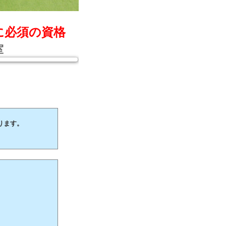
に必須の資格
室
ります。