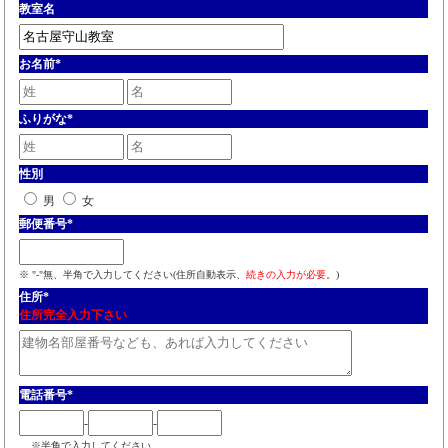
教室名
お名前
*
ふりがな
*
性別
男
女
郵便番号
*
※ "-"無、半角で入力してください(住所自動表示、
続きの入力が必要。
)
住所
*
住所完全入力下さい
電話番号
*
-
-
※半角で入力してください