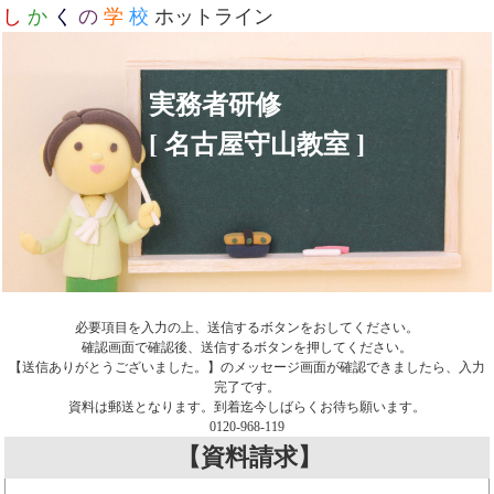
し
か
く
の
学
校
ホットライン
実務者研修
[ 名古屋守山教室 ]
必要項目を入力の上、送信するボタンをおしてください。
確認画面で確認後、送信するボタンを押してください。
【送信ありがとうございました。】のメッセージ画面が確認できましたら、入力
完了です。
資料は郵送となります。到着迄今しばらくお待ち願います。
0120-968-119
【資料請求】