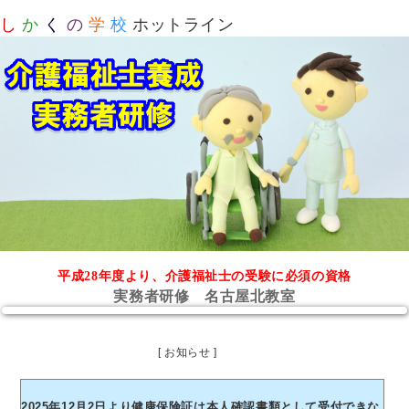
し
か
く
の
学
校
ホットライン
平成28年度より、介護福祉士の受験に必須の資格
実務者研修 名古屋北教室
[ お知らせ ]
2025年12月2日より健康保険証は本人確認書類として受付できな