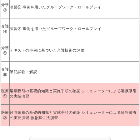
介護
演習② 事例を用いたグループワーク・ロールプレイ
③
介護
演習③ 事例を用いたグループワーク・ロールプレイ
④
介護
テキストの事例に基づいた介護技術の評価
⑤
介護
筆記試験・解説
⑥
医療
喀痰吸引の基礎的知識と実施手順の確認 シミュレーターによる喀痰吸引
①
の実技演習
医療
経管栄養の基礎的知識と実施手順の確認 シミュレーターによる経管栄養
②
の実技演習 救急蘇生法演習