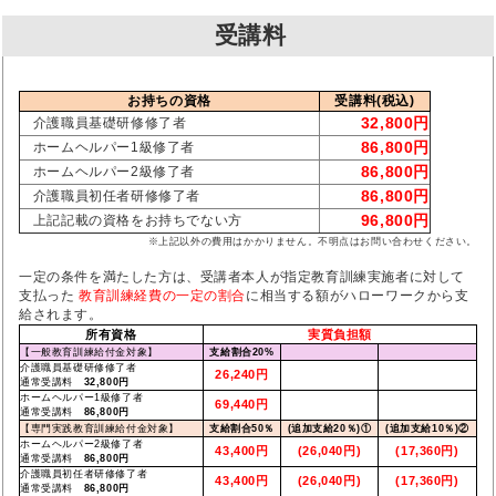
受講料
お持ちの資格
受講料(税込)
32,800円
介護職員基礎研修修了者
86,800円
ホームヘルパー1級修了者
86,800円
ホームヘルパー2級修了者
86,800円
介護職員初任者研修修了者
96,800円
上記記載の資格をお持ちでない方
※上記以外の費用はかかりません。不明点はお問い合わせください。
一定の条件を満たした方は、受講者本人が指定教育訓練実施者に対して
支払った
教育訓練経費の一定の割合
に相当する額がハローワークから支
給されます。
所有資格
実質負担額
【一般教育訓練給付金対象】
支給割合20%
介護職員基礎研修修了者
26,240円
通常受講料
32,800円
ホームヘルパー1級修了者
69,440円
通常受講料
86,800円
【専門実践教育訓練給付金対象】
支給割合50％
(追加支給20％)①
(追加支給10％)②
ホームヘルパー2級修了者
43,400円
(26,040円)
(17,360円)
通常受講料
86,800円
介護職員初任者研修修了者
43,400円
(26,040円)
(17,360円)
通常受講料
86,800円