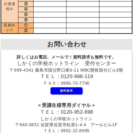
介護過
③
程Ⅲ
④
⑤
⑥
医療的
①
ケア
②
お問い合わせ
詳しくはお電話、メールで！資料請求も無料です。
しかくの学校ホットライン 受付センター
〒899-4341 霧島市国分野口東6-11 MBC開発国分ビル3階
ＴＥＬ：0120-968-119
ＦＡＸ：0995-73-7706
資料請求
＜受講生様専用ダイヤル＞
ＴＥＬ：0120-952-898
しかくの学校ホットライン
〒840-0831 佐賀県佐賀市松原1-4-4 アールビル1F
ＴＥＬ：0952-22-8995