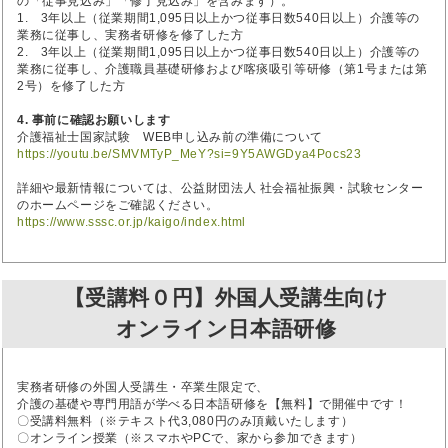
の「従事見込み」「修了見込み」を含みます）。
1. 3年以上（従業期間1,095日以上かつ従事日数540日以上）介護等の
業務に従事し、実務者研修を修了した方
2. 3年以上（従業期間1,095日以上かつ従事日数540日以上）介護等の
業務に従事し、介護職員基礎研修および喀痰吸引等研修（第1号または第
2号）を修了した方
4. 事前に確認お願いします
介護福祉士国家試験 WEB申し込み前の準備について
https://youtu.be/SMVMTyP_MeY?si=9Y5AWGDya4Pocs23
詳細や最新情報については、公益財団法人 社会福祉振興・試験センター
のホームページをご確認ください。
https://www.sssc.or.jp/kaigo/index.html
【受講料０円】外国人受講生向け
オンライン日本語研修
実務者研修の外国人受講生・卒業生限定で、
介護の基礎や専門用語が学べる日本語研修を【無料】で開催中です！
〇受講料無料（※テキスト代3,080円のみ頂戴いたします）
〇オンライン授業（※スマホやPCで、家から参加できます）