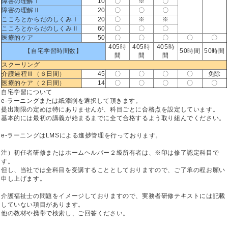
障害の理解Ⅰ
10
〇
※
〇
障害の理解Ⅱ
20
〇
〇
〇
こころとからだのしくみⅠ
20
〇
※
※
こころとからだのしくみⅡ
60
〇
〇
〇
医療的ケア
50
〇
〇
〇
〇
〇
405時
405時
405時
【自宅学習時間数】
50時間
50時間
間
間
間
スクーリング
介護過程Ⅲ（６日間）
45
〇
〇
〇
〇
免除
医療的ケア（２日間）
14
〇
〇
〇
〇
〇
自宅学習について
e-ラーニングまたは紙添削を選択して頂きます。
提出期限の定めは特にありませんが、科目ごとに合格点を設定しています。
基本的には最初の講義が始まるまでに全て合格するよう取り組んでください。
e-ラーニングはLMSによる進捗管理を行っております。
注）初任者研修またはホームヘルパー２級所有者は、※印は修了認定科目で
す。
但し、当社では全科目を受講することとしておりますので、ご了承の程お願い
申し上げます。
介護福祉士の問題をイメージしておりますので、実務者研修テキストには記載
していない項目があります。
他の教材や携帯で検索し、ご回答ください。