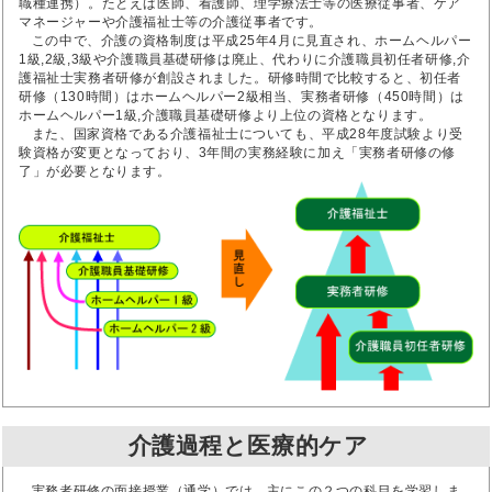
職種連携）。たとえば医師、看護師、理学療法士等の医療従事者、ケア
マネージャーや介護福祉士等の介護従事者です。
この中で、介護の資格制度は平成25年4月に見直され、ホームヘルパー
1級,2級,3級や介護職員基礎研修は廃止、代わりに介護職員初任者研修,介
護福祉士実務者研修が創設されました。研修時間で比較すると、初任者
研修（130時間）はホームヘルパー2級相当、実務者研修（450時間）は
ホームヘルパー1級,介護職員基礎研修より上位の資格となります。
また、国家資格である介護福祉士についても、平成28年度試験より受
験資格が変更となっており、3年間の実務経験に加え「実務者研修の修
了」が必要となります。
介護過程と医療的ケア
実務者研修の面接授業（通学）では、主にこの２つの科目を学習しま