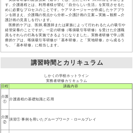
す。介護過程とは、利用者様が望む「自分らしい生活」を実現させるた
めに必要なプロセスのことです。ケアマネージャーが作成したケアプラ
ンを踏まえ、介護職の視点から分析→介護計画の立案→実施→観察→介
護計画の見直しを行います。
医療的ケアは、医師,看護師または家族によって行われるたんの吸引や
経管栄養のことですが、一定の研修（喀痰吸引等研修）を受けた介護職
員もそれらの行為を実施できるようになりました。実務者研修で学ぶ医
療的ケアは、喀痰吸引等研修が「基本研修」と「実地研修」から成るう
ち、「基本研修」に相当します。
講習時間とカリキュラム
しかくの学校ホットライン
実務者研修カリキュラム
日程
講義内容
介護
介護過程の基礎知識と応用
①
介護
演習① 事例を用いたグループワーク・ロールプレイ
②