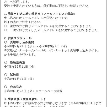
み」へ移行します。
受験を予定されている方は、必ず事前に下記をご確認ください。
1. 受験申し込み時の注意点（メールアドレスの準備）
申し込みにはメールアドレスが必要となります。
以下の点にご注意ください。
〇 複数の方が同じメールアドレスを使用することはできません。
〇 一度登録が完了したメールアドレスを変更することはできません。
2. 試験スケジュール
〇 受験申し込み期間
令和8年7月22日（水）〜 令和8年9月2日（水）
※試験センターホームページの「インターネット受験申し込みサイト」
から手続きを行います。
〇 受験票発送
令和8年12月11日（金）
〇 試験日
令和9年1月31日（日）
〇 合格発表
令和9年3月23日（火）※ホームページ掲載
3. 受験資格（実務経験ルート）
以下のいずれかに該当する方が対象となります（※令和9年3月31日まで