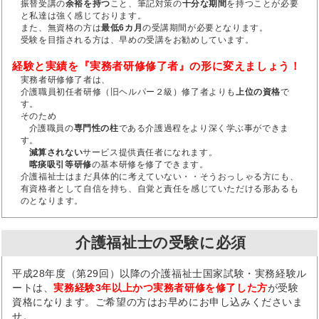
振替受講の
余裕を持つ
こと、筆記対策の
十分な期間
を持つことが必要
と私達は強く感じております。
また、無資格の方は
最低6カ月
の受講期間が必要となります。
受験を目指される方は、早めの受講をお勧めしています。
経験と実績を『実務者研修修了者』の形に変えましょう！
実務者研修修了者は、
介護職員初任者研修（旧ヘルパー２級）修了者よりも
上位の資格
で
す。
そのため
介護職員の
専門性の柱
である介護過程をより深く学ぶ事ができま
す。
減算されない
サービス提供責任者になれます。
喀痰吸引等研修
の基本研修を修了できます。
介護福祉士はまだ具体的に考えていない・・そうおっしゃる方にも、
有資格者として自信を持ち、自覚と責任を感じていただける形あるも
のとなります。
介護福祉士の受験に必須
平成28年度（第29回）以降の介護福祉士国家試験・実務経験ル
ートは、
実務経験3年以上かつ実務者研修を修了した方
が受験
資格になります。ご希望の方はお早めにお申し込みくださいま
せ。