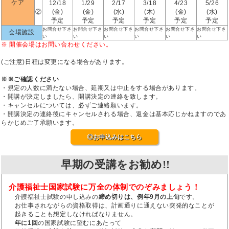
ケア
12/18
1/29
2/17
3/18
4/23
5/26
②
(金)
(金)
(水)
(木)
(金)
(水)
予定
予定
予定
予定
予定
予定
お問合せ下さ
お問合せ下さ
お問合せ下さ
お問合せ下さ
お問合せ下さ
お問合せ下さ
会場施設
い
い
い
い
い
い
※ 開催会場はお問い合わせください。
(ご注意)日程は変更になる場合があります。
※※ご確認ください
・規定の人数に満たない場合、延期又は中止をする場合があります。
・開講が決定しましたら、開講決定の連絡を致します。
・キャンセルについては、必ずご連絡願います。
・開講決定の連絡後にキャンセルされる場合、返金は基本応じかねますのであ
らかじめご了承願います。
◎お申込みはこちら
早期の受講をお勧め!!
介護福祉士国家試験に万全の体制でのぞみましょう！
介護福祉士試験の申し込みの
締め切りは、例年9月の上旬
です。
お仕事されながらの資格取得は、計画通りに通えない突発的なことが
起きることも想定しなければなりません。
年に1回
の国家試験に望むにあたって