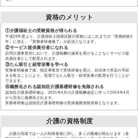
資格のメリット
①介護福祉士の受験資格が得られる
平成28年度より、介護福祉士国家試験の受験にはこれまでの『実務経験3
年』に加え、『実務者研修修了』が必須となります。
②サービス提供責任者になれる
訪問介護事業所において、介護報酬の減算を受けることなくサービス提
供責任者として配置されます。
③たん吸引と経管栄養を学べる
実務者研修修了後、指定事業所で実地研修を受け、自治体で所定の手続
きを取ることにより、現場でもたん吸引・経管栄養の処置を行うことが
できます。
④義務化される認知症介護基礎研修を免除される
認知症介護基礎研修は、2021年4月の介護報酬改定に伴って2024年4月
から完全に義務化されます。
実務者研修は認知症介護基礎研修の受講義務免除資格となります。
介護の資格制度
介護の現場では一人の利用者様に対し、多くの職種が関わります（多