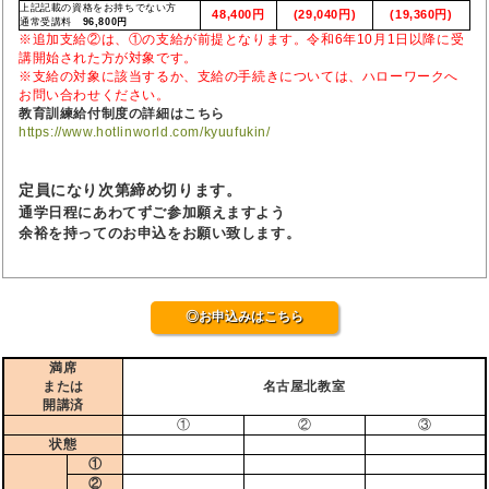
上記記載の資格をお持ちでない方
48,400円
(29,040円)
(19,360円)
通常受講料
96,800円
※追加支給②は、①の支給が前提となります。令和6年10月1日以降に受
講開始された方が対象です。
※支給の対象に該当するか、支給の手続きについては、ハローワークへ
お問い合わせください。
教育訓練給付制度の詳細はこちら
https://www.hotlinworld.com/kyuufukin/
定員になり次第締め切ります。
通学日程にあわてずご参加願えますよう
余裕を持ってのお申込をお願い致します。
◎お申込みはこちら
満席
または
名古屋北教室
開講済
①
②
③
状態
①
②