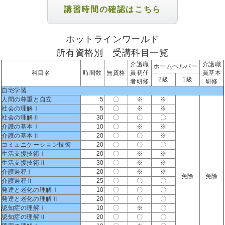
講習時間の確認はこちら
ホットラインワールド
所有資格別 受講科目一覧
介護職
介護職
ホームヘルパー
科目名
時間数
無資格
員初任
員基本
2級
1級
者研修
研修
自宅学習
人間の尊重と自立
5
〇
※
※
社会の理解Ⅰ
5
〇
※
※
社会の理解Ⅱ
30
〇
〇
〇
介護の基本Ⅰ
10
〇
※
※
介護の基本Ⅱ
20
〇
〇
※
コミュニケーション技術
20
〇
〇
〇
生活支援技術Ⅰ
20
〇
※
※
生活支援技術Ⅱ
30
〇
※
※
介護過程Ⅰ
20
〇
※
※
免除
免除
介護過程Ⅱ
25
〇
〇
〇
発達と老化の理解Ⅰ
10
〇
〇
〇
発達と老化の理解Ⅱ
20
〇
〇
〇
認知症の理解Ⅰ
10
〇
※
〇
認知症の理解Ⅱ
20
〇
〇
〇