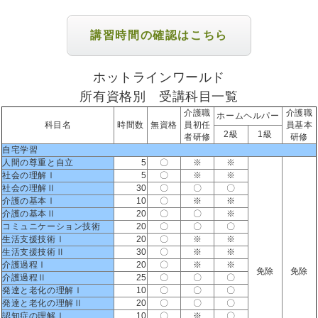
講習時間の確認はこちら
ホットラインワールド
所有資格別 受講科目一覧
介護職
介護職
ホームヘルパー
科目名
時間数
無資格
員初任
員基本
2級
1級
者研修
研修
自宅学習
人間の尊重と自立
5
〇
※
※
社会の理解Ⅰ
5
〇
※
※
社会の理解Ⅱ
30
〇
〇
〇
介護の基本Ⅰ
10
〇
※
※
介護の基本Ⅱ
20
〇
〇
※
コミュニケーション技術
20
〇
〇
〇
生活支援技術Ⅰ
20
〇
※
※
生活支援技術Ⅱ
30
〇
※
※
介護過程Ⅰ
20
〇
※
※
免除
免除
介護過程Ⅱ
25
〇
〇
〇
発達と老化の理解Ⅰ
10
〇
〇
〇
発達と老化の理解Ⅱ
20
〇
〇
〇
認知症の理解Ⅰ
10
〇
※
〇