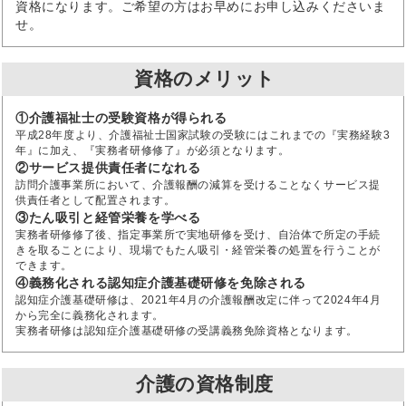
資格になります。ご希望の方はお早めにお申し込みくださいま
せ。
資格のメリット
①介護福祉士の受験資格が得られる
平成28年度より、介護福祉士国家試験の受験にはこれまでの『実務経験3
年』に加え、『実務者研修修了』が必須となります。
②サービス提供責任者になれる
訪問介護事業所において、介護報酬の減算を受けることなくサービス提
供責任者として配置されます。
③たん吸引と経管栄養を学べる
実務者研修修了後、指定事業所で実地研修を受け、自治体で所定の手続
きを取ることにより、現場でもたん吸引・経管栄養の処置を行うことが
できます。
④義務化される認知症介護基礎研修を免除される
認知症介護基礎研修は、2021年4月の介護報酬改定に伴って2024年4月
から完全に義務化されます。
実務者研修は認知症介護基礎研修の受講義務免除資格となります。
介護の資格制度