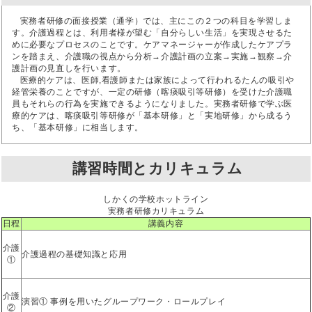
実務者研修の面接授業（通学）では、主にこの２つの科目を学習しま
す。介護過程とは、利用者様が望む「自分らしい生活」を実現させるた
めに必要なプロセスのことです。ケアマネージャーが作成したケアプラ
ンを踏まえ、介護職の視点から分析→介護計画の立案→実施→観察→介
護計画の見直しを行います。
医療的ケアは、医師,看護師または家族によって行われるたんの吸引や
経管栄養のことですが、一定の研修（喀痰吸引等研修）を受けた介護職
員もそれらの行為を実施できるようになりました。実務者研修で学ぶ医
療的ケアは、喀痰吸引等研修が「基本研修」と「実地研修」から成るう
ち、「基本研修」に相当します。
講習時間とカリキュラム
しかくの学校ホットライン
実務者研修カリキュラム
日程
講義内容
介護
介護過程の基礎知識と応用
①
介護
演習① 事例を用いたグループワーク・ロールプレイ
②