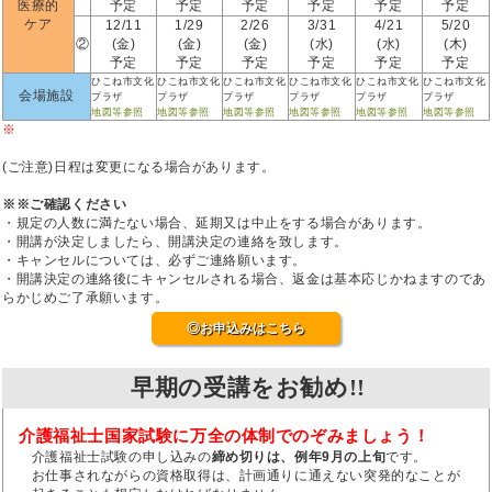
医療的
予定
予定
予定
予定
予定
予定
ケア
12/11
1/29
2/26
3/31
4/21
5/20
②
(金)
(金)
(金)
(水)
(水)
(木)
予定
予定
予定
予定
予定
予定
ひこね市文化
ひこね市文化
ひこね市文化
ひこね市文化
ひこね市文化
ひこね市文化
会場施設
プラザ
プラザ
プラザ
プラザ
プラザ
プラザ
地図等参照
地図等参照
地図等参照
地図等参照
地図等参照
地図等参照
※
(ご注意)日程は変更になる場合があります。
※※ご確認ください
・規定の人数に満たない場合、延期又は中止をする場合があります。
・開講が決定しましたら、開講決定の連絡を致します。
・キャンセルについては、必ずご連絡願います。
・開講決定の連絡後にキャンセルされる場合、返金は基本応じかねますのであ
らかじめご了承願います。
◎お申込みはこちら
早期の受講をお勧め!!
介護福祉士国家試験に万全の体制でのぞみましょう！
介護福祉士試験の申し込みの
締め切りは、例年9月の上旬
です。
お仕事されながらの資格取得は、計画通りに通えない突発的なことが