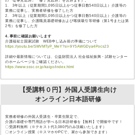
の「従事見込み」「修了見込み」を含みます）。
1. 3年以上（従業期間1,095日以上かつ従事日数540日以上）介護等の
業務に従事し、実務者研修を修了した方
2. 3年以上（従業期間1,095日以上かつ従事日数540日以上）介護等の
業務に従事し、介護職員基礎研修および喀痰吸引等研修（第1号または第
2号）を修了した方
4. 事前に確認お願いします
介護福祉士国家試験 WEB申し込み前の準備について
https://youtu.be/SMVMTyP_MeY?si=9Y5AWGDya4Pocs23
詳細や最新情報については、公益財団法人 社会福祉振興・試験センター
のホームページをご確認ください。
https://www.sssc.or.jp/kaigo/index.html
【受講料０円】外国人受講生向け
オンライン日本語研修
実務者研修の外国人受講生・卒業生限定で、
介護の基礎や専門用語が学べる日本語研修を【無料】で開催中です！
〇受講料無料（※テキスト代3,080円のみ頂戴いたします）
〇オンライン授業（※スマホやPCで、家から参加できます）