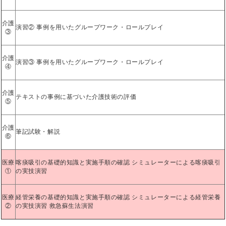
介護
演習② 事例を用いたグループワーク・ロールプレイ
③
介護
演習③ 事例を用いたグループワーク・ロールプレイ
④
介護
テキストの事例に基づいた介護技術の評価
⑤
介護
筆記試験・解説
⑥
医療
喀痰吸引の基礎的知識と実施手順の確認 シミュレーターによる喀痰吸引
①
の実技演習
医療
経管栄養の基礎的知識と実施手順の確認 シミュレーターによる経管栄養
②
の実技演習 救急蘇生法演習