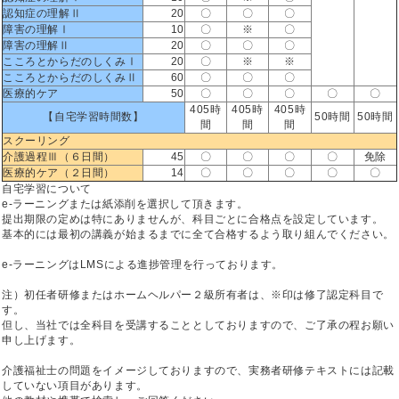
認知症の理解Ⅱ
20
〇
〇
〇
障害の理解Ⅰ
10
〇
※
〇
障害の理解Ⅱ
20
〇
〇
〇
こころとからだのしくみⅠ
20
〇
※
※
こころとからだのしくみⅡ
60
〇
〇
〇
医療的ケア
50
〇
〇
〇
〇
〇
405時
405時
405時
【自宅学習時間数】
50時間
50時間
間
間
間
スクーリング
介護過程Ⅲ（６日間）
45
〇
〇
〇
〇
免除
医療的ケア（２日間）
14
〇
〇
〇
〇
〇
自宅学習について
e-ラーニングまたは紙添削を選択して頂きます。
提出期限の定めは特にありませんが、科目ごとに合格点を設定しています。
基本的には最初の講義が始まるまでに全て合格するよう取り組んでください。
e-ラーニングはLMSによる進捗管理を行っております。
注）初任者研修またはホームヘルパー２級所有者は、※印は修了認定科目で
す。
但し、当社では全科目を受講することとしておりますので、ご了承の程お願い
申し上げます。
介護福祉士の問題をイメージしておりますので、実務者研修テキストには記載
していない項目があります。