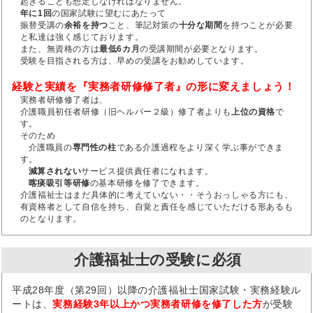
起きることも想定しなければなりません。
年に1回
の国家試験に望むにあたって
振替受講の
余裕を持つ
こと、筆記対策の
十分な期間
を持つことが必要
と私達は強く感じております。
また、無資格の方は
最低6カ月
の受講期間が必要となります。
受験を目指される方は、早めの受講をお勧めしています。
経験と実績を『実務者研修修了者』の形に変えましょう！
実務者研修修了者は、
介護職員初任者研修（旧ヘルパー２級）修了者よりも
上位の資格
で
す。
そのため
介護職員の
専門性の柱
である介護過程をより深く学ぶ事ができま
す。
減算されない
サービス提供責任者になれます。
喀痰吸引等研修
の基本研修を修了できます。
介護福祉士はまだ具体的に考えていない・・そうおっしゃる方にも、
有資格者として自信を持ち、自覚と責任を感じていただける形あるも
のとなります。
介護福祉士の受験に必須
平成28年度（第29回）以降の介護福祉士国家試験・実務経験ル
ートは、
実務経験3年以上かつ実務者研修を修了した方
が受験