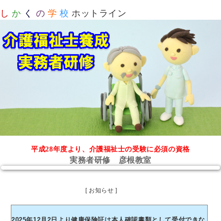
し
か
く
の
学
校
ホットライン
平成28年度より、介護福祉士の受験に必須の資格
実務者研修 彦根教室
[ お知らせ ]
2025年12月2日より健康保険証は本人確認書類として受付できな