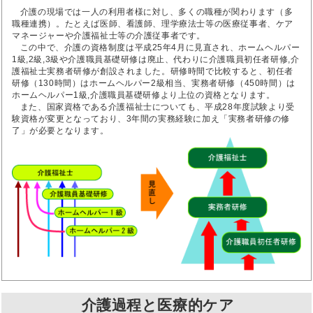
介護の現場では一人の利用者様に対し、多くの職種が関わります（多
職種連携）。たとえば医師、看護師、理学療法士等の医療従事者、ケア
マネージャーや介護福祉士等の介護従事者です。
この中で、介護の資格制度は平成25年4月に見直され、ホームヘルパー
1級,2級,3級や介護職員基礎研修は廃止、代わりに介護職員初任者研修,介
護福祉士実務者研修が創設されました。研修時間で比較すると、初任者
研修（130時間）はホームヘルパー2級相当、実務者研修（450時間）は
ホームヘルパー1級,介護職員基礎研修より上位の資格となります。
また、国家資格である介護福祉士についても、平成28年度試験より受
験資格が変更となっており、3年間の実務経験に加え「実務者研修の修
了」が必要となります。
介護過程と医療的ケア