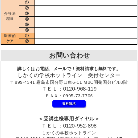
①
②
介護過
③
程Ⅲ
④
⑤
⑥
医療的
①
ケア
②
お問い合わせ
詳しくはお電話、メールで！資料請求も無料です。
しかくの学校ホットライン 受付センター
〒899-4341 霧島市国分野口東6-11 MBC開発国分ビル3階
ＴＥＬ：0120-968-119
ＦＡＸ：0995-73-7706
資料請求
＜受講生様専用ダイヤル＞
ＴＥＬ：0120-952-898
しかくの学校ホットライン