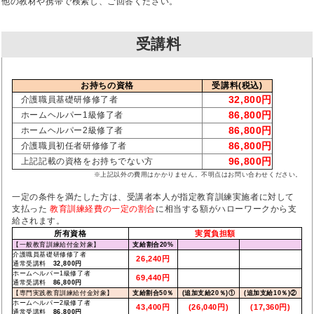
他の教材や携帯で検索し、ご回答ください。
受講料
お持ちの資格
受講料(税込)
32,800円
介護職員基礎研修修了者
86,800円
ホームヘルパー1級修了者
86,800円
ホームヘルパー2級修了者
86,800円
介護職員初任者研修修了者
96,800円
上記記載の資格をお持ちでない方
※上記以外の費用はかかりません。不明点はお問い合わせください。
一定の条件を満たした方は、受講者本人が指定教育訓練実施者に対して
支払った
教育訓練経費の一定の割合
に相当する額がハローワークから支
給されます。
所有資格
実質負担額
【一般教育訓練給付金対象】
支給割合20%
介護職員基礎研修修了者
26,240円
通常受講料
32,800円
ホームヘルパー1級修了者
69,440円
通常受講料
86,800円
【専門実践教育訓練給付金対象】
支給割合50％
(追加支給20％)①
(追加支給10％)②
ホームヘルパー2級修了者
43,400円
(26,040円)
(17,360円)
通常受講料
86,800円