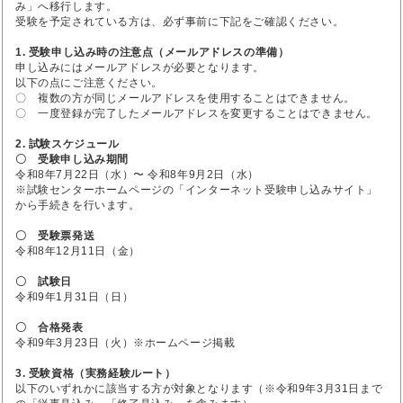
み」へ移行します。
受験を予定されている方は、必ず事前に下記をご確認ください。
1. 受験申し込み時の注意点（メールアドレスの準備）
申し込みにはメールアドレスが必要となります。
以下の点にご注意ください。
〇 複数の方が同じメールアドレスを使用することはできません。
〇 一度登録が完了したメールアドレスを変更することはできません。
2. 試験スケジュール
〇 受験申し込み期間
令和8年7月22日（水）〜 令和8年9月2日（水）
※試験センターホームページの「インターネット受験申し込みサイト」
から手続きを行います。
〇 受験票発送
令和8年12月11日（金）
〇 試験日
令和9年1月31日（日）
〇 合格発表
令和9年3月23日（火）※ホームページ掲載
3. 受験資格（実務経験ルート）
以下のいずれかに該当する方が対象となります（※令和9年3月31日まで