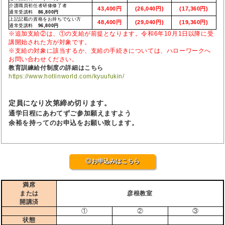
介護職員初任者研修修了者
43,400円
(26,040円)
(17,360円)
通常受講料
86,800円
上記記載の資格をお持ちでない方
48,400円
(29,040円)
(19,360円)
通常受講料
96,800円
※追加支給②は、①の支給が前提となります。令和6年10月1日以降に受
講開始された方が対象です。
※支給の対象に該当するか、支給の手続きについては、ハローワークへ
お問い合わせください。
教育訓練給付制度の詳細はこちら
https://www.hotlinworld.com/kyuufukin/
定員になり次第締め切ります。
通学日程にあわてずご参加願えますよう
余裕を持ってのお申込をお願い致します。
◎お申込みはこちら
満席
または
彦根教室
開講済
①
②
③
状態