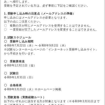
み」へ移行します。
受験を予定されている方は、必ず事前に下記をご確認ください。
1. 受験申し込み時の注意点（メールアドレスの準備）
申し込みにはメールアドレスが必要となります。
以下の点にご注意ください。
〇 複数の方が同じメールアドレスを使用することはできません。
〇 一度登録が完了したメールアドレスを変更することはできません。
2. 試験スケジュール
〇 受験申し込み期間
令和8年7月22日（水）〜 令和8年9月2日（水）
※試験センターホームページの「インターネット受験申し込みサイト」
から手続きを行います。
〇 受験票発送
令和8年12月11日（金）
〇 試験日
令和9年1月31日（日）
〇 合格発表
令和9年3月23日（火）※ホームページ掲載
3. 受験資格（実務経験ルート）
以下のいずれかに該当する方が対象となります（※令和9年3月31日まで