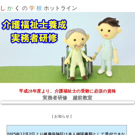
し
か
く
の
学
校
ホットライン
平成28年度より、介護福祉士の受験に必須の資格
実務者研修 越前教室
[ お知らせ ]
2025年12月2日より健康保険証は本人確認書類として受付できな