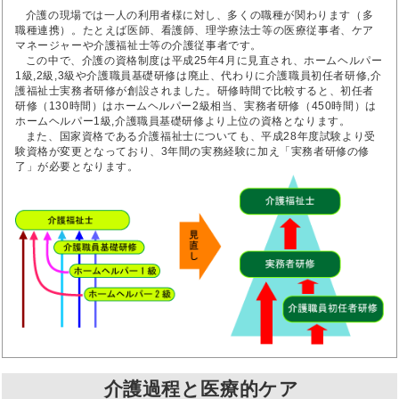
介護の現場では一人の利用者様に対し、多くの職種が関わります（多
職種連携）。たとえば医師、看護師、理学療法士等の医療従事者、ケア
マネージャーや介護福祉士等の介護従事者です。
この中で、介護の資格制度は平成25年4月に見直され、ホームヘルパー
1級,2級,3級や介護職員基礎研修は廃止、代わりに介護職員初任者研修,介
護福祉士実務者研修が創設されました。研修時間で比較すると、初任者
研修（130時間）はホームヘルパー2級相当、実務者研修（450時間）は
ホームヘルパー1級,介護職員基礎研修より上位の資格となります。
また、国家資格である介護福祉士についても、平成28年度試験より受
験資格が変更となっており、3年間の実務経験に加え「実務者研修の修
了」が必要となります。
介護過程と医療的ケア