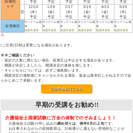
医療的
予定
予定
予定
予定
予定
予定
ケア
12/10
1/29
2/17
3/19
4/23
5/20
②
(木)
(金)
(水)
(金)
(金)
(木)
予定
予定
予定
予定
予定
予定
サンドーム福
サンドーム福
サンドーム福
サンドーム福
サンドーム福
サンドーム福
会場施設
井
井
井
井
井
井
地図等参照
地図等参照
地図等参照
地図等参照
地図等参照
地図等参照
※
(ご注意)日程は変更になる場合があります。
※※ご確認ください
・規定の人数に満たない場合、延期又は中止をする場合があります。
・開講が決定しましたら、開講決定の連絡を致します。
・キャンセルについては、必ずご連絡願います。
・開講決定の連絡後にキャンセルされる場合、返金は基本応じかねますのであ
らかじめご了承願います。
◎お申込みはこちら
早期の受講をお勧め!!
介護福祉士国家試験に万全の体制でのぞみましょう！
介護福祉士試験の申し込みの
締め切りは、例年9月の上旬
です。
お仕事されながらの資格取得は、計画通りに通えない突発的なことが