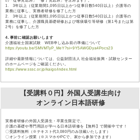
の「従事見込み」「修了見込み」を含みます）。
1. 3年以上（従業期間1,095日以上かつ従事日数540日以上）介護等の
業務に従事し、実務者研修を修了した方
2. 3年以上（従業期間1,095日以上かつ従事日数540日以上）介護等の
業務に従事し、介護職員基礎研修および喀痰吸引等研修（第1号または第
2号）を修了した方
4. 事前に確認お願いします
介護福祉士国家試験 WEB申し込み前の準備について
https://youtu.be/SMVMTyP_MeY?si=9Y5AWGDya4Pocs23
詳細や最新情報については、公益財団法人 社会福祉振興・試験センター
のホームページをご確認ください。
https://www.sssc.or.jp/kaigo/index.html
【受講料０円】外国人受講生向け
オンライン日本語研修
実務者研修の外国人受講生・卒業生限定で、
介護の基礎や専門用語が学べる日本語研修を【無料】で開催中です！
〇受講料無料（※テキスト代3,080円のみ頂戴いたします）
〇オンライン授業（※スマホやPCで、家から参加できます）