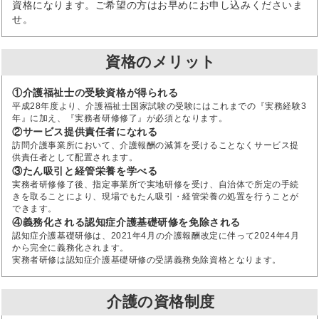
資格になります。ご希望の方はお早めにお申し込みくださいま
せ。
資格のメリット
①介護福祉士の受験資格が得られる
平成28年度より、介護福祉士国家試験の受験にはこれまでの『実務経験3
年』に加え、『実務者研修修了』が必須となります。
②サービス提供責任者になれる
訪問介護事業所において、介護報酬の減算を受けることなくサービス提
供責任者として配置されます。
③たん吸引と経管栄養を学べる
実務者研修修了後、指定事業所で実地研修を受け、自治体で所定の手続
きを取ることにより、現場でもたん吸引・経管栄養の処置を行うことが
できます。
④義務化される認知症介護基礎研修を免除される
認知症介護基礎研修は、2021年4月の介護報酬改定に伴って2024年4月
から完全に義務化されます。
実務者研修は認知症介護基礎研修の受講義務免除資格となります。
介護の資格制度