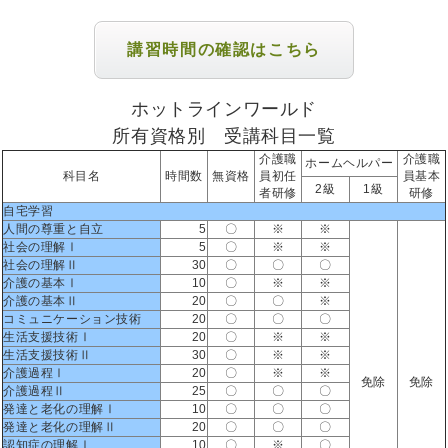
講習時間の確認はこちら
ホットラインワールド
所有資格別 受講科目一覧
介護職
介護職
ホームヘルパー
科目名
時間数
無資格
員初任
員基本
2級
1級
者研修
研修
自宅学習
人間の尊重と自立
5
〇
※
※
社会の理解Ⅰ
5
〇
※
※
社会の理解Ⅱ
30
〇
〇
〇
介護の基本Ⅰ
10
〇
※
※
介護の基本Ⅱ
20
〇
〇
※
コミュニケーション技術
20
〇
〇
〇
生活支援技術Ⅰ
20
〇
※
※
生活支援技術Ⅱ
30
〇
※
※
介護過程Ⅰ
20
〇
※
※
免除
免除
介護過程Ⅱ
25
〇
〇
〇
発達と老化の理解Ⅰ
10
〇
〇
〇
発達と老化の理解Ⅱ
20
〇
〇
〇
認知症の理解Ⅰ
10
〇
※
〇