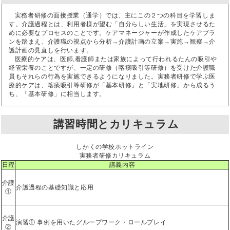
実務者研修の面接授業（通学）では、主にこの２つの科目を学習しま
す。介護過程とは、利用者様が望む「自分らしい生活」を実現させるた
めに必要なプロセスのことです。ケアマネージャーが作成したケアプラ
ンを踏まえ、介護職の視点から分析→介護計画の立案→実施→観察→介
護計画の見直しを行います。
医療的ケアは、医師,看護師または家族によって行われるたんの吸引や
経管栄養のことですが、一定の研修（喀痰吸引等研修）を受けた介護職
員もそれらの行為を実施できるようになりました。実務者研修で学ぶ医
療的ケアは、喀痰吸引等研修が「基本研修」と「実地研修」から成るう
ち、「基本研修」に相当します。
講習時間とカリキュラム
しかくの学校ホットライン
実務者研修カリキュラム
日程
講義内容
介護
介護過程の基礎知識と応用
①
介護
演習① 事例を用いたグループワーク・ロールプレイ
②