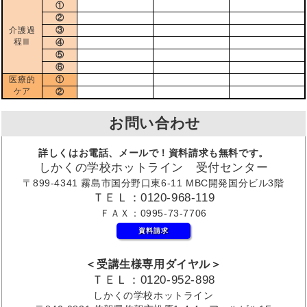
①
②
介護過
③
程Ⅲ
④
⑤
⑥
医療的
①
ケア
②
お問い合わせ
詳しくはお電話、メールで！資料請求も無料です。
しかくの学校ホットライン 受付センター
〒899-4341 霧島市国分野口東6-11 MBC開発国分ビル3階
ＴＥＬ：0120-968-119
ＦＡＸ：0995-73-7706
資料請求
＜受講生様専用ダイヤル＞
ＴＥＬ：0120-952-898
しかくの学校ホットライン