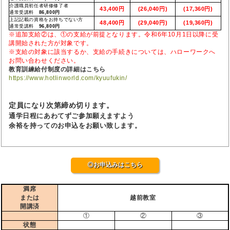
介護職員初任者研修修了者
43,400円
(26,040円)
(17,360円)
通常受講料
86,800円
上記記載の資格をお持ちでない方
48,400円
(29,040円)
(19,360円)
通常受講料
96,800円
※追加支給②は、①の支給が前提となります。令和6年10月1日以降に受
講開始された方が対象です。
※支給の対象に該当するか、支給の手続きについては、ハローワークへ
お問い合わせください。
教育訓練給付制度の詳細はこちら
https://www.hotlinworld.com/kyuufukin/
定員になり次第締め切ります。
通学日程にあわてずご参加願えますよう
余裕を持ってのお申込をお願い致します。
◎お申込みはこちら
満席
または
越前教室
開講済
①
②
③
状態