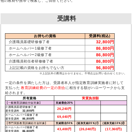
他の教材や携帯で検索し、ご回答ください。
受講料
お持ちの資格
受講料(税込)
32,800円
介護職員基礎研修修了者
86,800円
ホームヘルパー1級修了者
86,800円
ホームヘルパー2級修了者
86,800円
介護職員初任者研修修了者
96,800円
上記記載の資格をお持ちでない方
※上記以外の費用はかかりません。不明点はお問い合わせください。
一定の条件を満たした方は、受講者本人が指定教育訓練実施者に対して
支払った
教育訓練経費の一定の割合
に相当する額がハローワークから支
給されます。
所有資格
実質負担額
【一般教育訓練給付金対象】
支給割合20%
介護職員基礎研修修了者
26,240円
通常受講料
32,800円
ホームヘルパー1級修了者
69,440円
通常受講料
86,800円
【専門実践教育訓練給付金対象】
支給割合50％
(追加支給20％)①
(追加支給10％)②
ホームヘルパー2級修了者
43,400円
(26,040円)
(17,360円)
通常受講料
86,800円