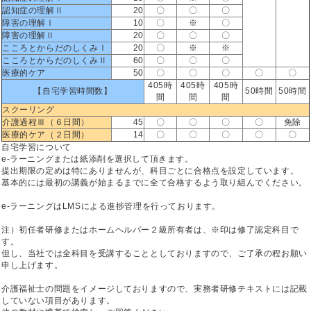
認知症の理解Ⅱ
20
〇
〇
〇
障害の理解Ⅰ
10
〇
※
〇
障害の理解Ⅱ
20
〇
〇
〇
こころとからだのしくみⅠ
20
〇
※
※
こころとからだのしくみⅡ
60
〇
〇
〇
医療的ケア
50
〇
〇
〇
〇
〇
405時
405時
405時
【自宅学習時間数】
50時間
50時間
間
間
間
スクーリング
介護過程Ⅲ（６日間）
45
〇
〇
〇
〇
免除
医療的ケア（２日間）
14
〇
〇
〇
〇
〇
自宅学習について
e-ラーニングまたは紙添削を選択して頂きます。
提出期限の定めは特にありませんが、科目ごとに合格点を設定しています。
基本的には最初の講義が始まるまでに全て合格するよう取り組んでください。
e-ラーニングはLMSによる進捗管理を行っております。
注）初任者研修またはホームヘルパー２級所有者は、※印は修了認定科目で
す。
但し、当社では全科目を受講することとしておりますので、ご了承の程お願い
申し上げます。
介護福祉士の問題をイメージしておりますので、実務者研修テキストには記載
していない項目があります。