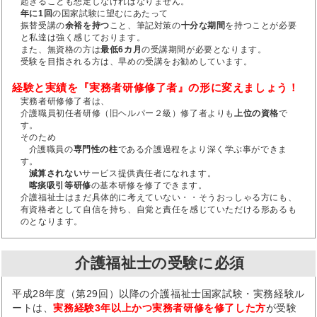
起きることも想定しなければなりません。
年に1回
の国家試験に望むにあたって
振替受講の
余裕を持つ
こと、筆記対策の
十分な期間
を持つことが必要
と私達は強く感じております。
また、無資格の方は
最低6カ月
の受講期間が必要となります。
受験を目指される方は、早めの受講をお勧めしています。
経験と実績を『実務者研修修了者』の形に変えましょう！
実務者研修修了者は、
介護職員初任者研修（旧ヘルパー２級）修了者よりも
上位の資格
で
す。
そのため
介護職員の
専門性の柱
である介護過程をより深く学ぶ事ができま
す。
減算されない
サービス提供責任者になれます。
喀痰吸引等研修
の基本研修を修了できます。
介護福祉士はまだ具体的に考えていない・・そうおっしゃる方にも、
有資格者として自信を持ち、自覚と責任を感じていただける形あるも
のとなります。
介護福祉士の受験に必須
平成28年度（第29回）以降の介護福祉士国家試験・実務経験ル
ートは、
実務経験3年以上かつ実務者研修を修了した方
が受験