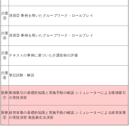
介護
演習② 事例を用いたグループワーク・ロールプレイ
③
介護
演習③ 事例を用いたグループワーク・ロールプレイ
④
介護
テキストの事例に基づいた介護技術の評価
⑤
介護
筆記試験・解説
⑥
医療
喀痰吸引の基礎的知識と実施手順の確認 シミュレーターによる喀痰吸引
①
の実技演習
医療
経管栄養の基礎的知識と実施手順の確認 シミュレーターによる経管栄養
②
の実技演習 救急蘇生法演習