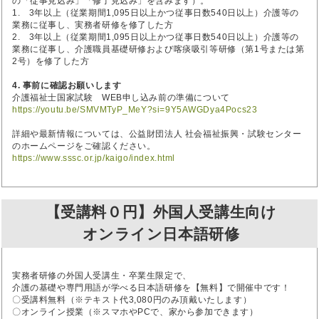
の「従事見込み」「修了見込み」を含みます）。
1. 3年以上（従業期間1,095日以上かつ従事日数540日以上）介護等の
業務に従事し、実務者研修を修了した方
2. 3年以上（従業期間1,095日以上かつ従事日数540日以上）介護等の
業務に従事し、介護職員基礎研修および喀痰吸引等研修（第1号または第
2号）を修了した方
4. 事前に確認お願いします
介護福祉士国家試験 WEB申し込み前の準備について
https://youtu.be/SMVMTyP_MeY?si=9Y5AWGDya4Pocs23
詳細や最新情報については、公益財団法人 社会福祉振興・試験センター
のホームページをご確認ください。
https://www.sssc.or.jp/kaigo/index.html
【受講料０円】外国人受講生向け
オンライン日本語研修
実務者研修の外国人受講生・卒業生限定で、
介護の基礎や専門用語が学べる日本語研修を【無料】で開催中です！
〇受講料無料（※テキスト代3,080円のみ頂戴いたします）
〇オンライン授業（※スマホやPCで、家から参加できます）