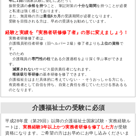
年に1回
の国家試験に望むにあたって
振替受講の
余裕を持つ
こと、筆記対策の
十分な期間
を持つことが必要
と私達は強く感じております。
また、無資格の方は
最低6カ月
の受講期間が必要となります。
受験を目指される方は、早めの受講をお勧めしています。
経験と実績を『実務者研修修了者』の形に変えましょう！
実務者研修修了者は、
介護職員初任者研修（旧ヘルパー２級）修了者よりも
上位の資格
で
す。
そのため
介護職員の
専門性の柱
である介護過程をより深く学ぶ事ができま
す。
減算されない
サービス提供責任者になれます。
喀痰吸引等研修
の基本研修を修了できます。
介護福祉士はまだ具体的に考えていない・・そうおっしゃる方にも、
有資格者として自信を持ち、自覚と責任を感じていただける形あるも
のとなります。
介護福祉士の受験に必須
平成28年度（第29回）以降の介護福祉士国家試験・実務経験ル
ートは、
実務経験3年以上かつ実務者研修を修了した方
が受験
資格になります。ご希望の方はお早めにお申し込みくださいま