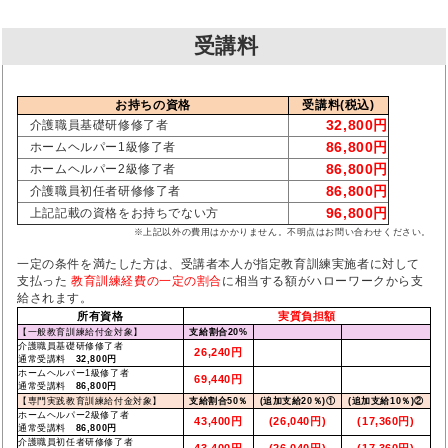
受講料
お持ちの資格
受講料(税込)
32,800円
介護職員基礎研修修了者
86,800円
ホームヘルパー1級修了者
86,800円
ホームヘルパー2級修了者
86,800円
介護職員初任者研修修了者
96,800円
上記記載の資格をお持ちでない方
※上記以外の費用はかかりません。不明点はお問い合わせください。
一定の条件を満たした方は、受講者本人が指定教育訓練実施者に対して
支払った
教育訓練経費の一定の割合
に相当する額がハローワークから支
給されます。
所有資格
実質負担額
【一般教育訓練給付金対象】
支給割合20%
介護職員基礎研修修了者
26,240円
通常受講料
32,800円
ホームヘルパー1級修了者
69,440円
通常受講料
86,800円
【専門実践教育訓練給付金対象】
支給割合50％
(追加支給20％)①
(追加支給10％)②
ホームヘルパー2級修了者
43,400円
(26,040円)
(17,360円)
通常受講料
86,800円
介護職員初任者研修修了者
43,400円
(26,040円)
(17,360円)