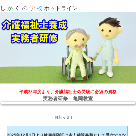
し
か
く
の
学
校
ホットライン
平成28年度より、介護福祉士の受験に必須の資格
実務者研修 亀岡教室
[ お知らせ ]
2025年12月2日より健康保険証は本人確認書類として受付できな