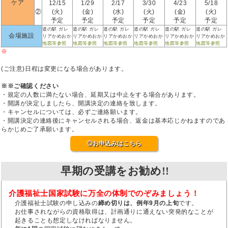
ケア
12/15
1/29
2/17
3/30
4/23
5/18
②
(火)
(金)
(水)
(火)
(金)
(火)
予定
予定
予定
予定
予定
予定
道の駅 ガレ
道の駅 ガレ
道の駅 ガレ
道の駅 ガレ
道の駅 ガレ
道の駅 ガレ
会場施設
リアかめおか
リアかめおか
リアかめおか
リアかめおか
リアかめおか
リアかめおか
地図等参照
地図等参照
地図等参照
地図等参照
地図等参照
地図等参照
※
(ご注意)日程は変更になる場合があります。
※※ご確認ください
・規定の人数に満たない場合、延期又は中止をする場合があります。
・開講が決定しましたら、開講決定の連絡を致します。
・キャンセルについては、必ずご連絡願います。
・開講決定の連絡後にキャンセルされる場合、返金は基本応じかねますのであ
らかじめご了承願います。
◎お申込みはこちら
早期の受講をお勧め!!
介護福祉士国家試験に万全の体制でのぞみましょう！
介護福祉士試験の申し込みの
締め切りは、例年9月の上旬
です。
お仕事されながらの資格取得は、計画通りに通えない突発的なことが
起きることも想定しなければなりません。