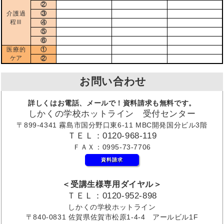
②
介護過
③
程Ⅲ
④
⑤
⑥
医療的
①
ケア
②
お問い合わせ
詳しくはお電話、メールで！資料請求も無料です。
しかくの学校ホットライン 受付センター
〒899-4341 霧島市国分野口東6-11 MBC開発国分ビル3階
ＴＥＬ：0120-968-119
ＦＡＸ：0995-73-7706
資料請求
＜受講生様専用ダイヤル＞
ＴＥＬ：0120-952-898
しかくの学校ホットライン
〒840-0831 佐賀県佐賀市松原1-4-4 アールビル1F