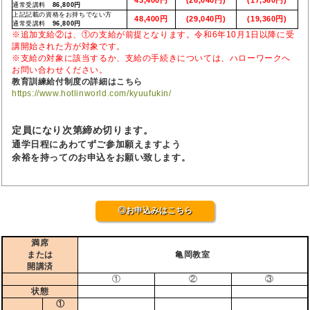
通常受講料
86,800円
上記記載の資格をお持ちでない方
48,400円
(29,040円)
(19,360円)
通常受講料
96,800円
※追加支給②は、①の支給が前提となります。令和6年10月1日以降に受
講開始された方が対象です。
※支給の対象に該当するか、支給の手続きについては、ハローワークへ
お問い合わせください。
教育訓練給付制度の詳細はこちら
https://www.hotlinworld.com/kyuufukin/
定員になり次第締め切ります。
通学日程にあわてずご参加願えますよう
余裕を持ってのお申込をお願い致します。
◎お申込みはこちら
満席
または
亀岡教室
開講済
①
②
③
状態
①