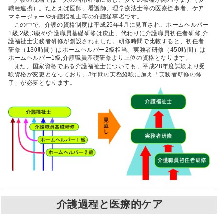
介護の現場では一人の利用者様に対し、多くの職種が関わります（多
職種連携）。たとえば医師、看護師、理学療法士等の医療従事者、ケア
マネージャーや介護福祉士等の介護従事者です。
この中で、介護の資格制度は平成25年4月に見直され、ホームヘルパー
1級,2級,3級や介護職員基礎研修は廃止、代わりに介護職員初任者研修,介
護福祉士実務者研修が創設されました。研修時間で比較すると、初任者
研修（130時間）はホームヘルパー2級相当、実務者研修（450時間）は
ホームヘルパー1級,介護職員基礎研修より上位の資格となります。
また、国家資格である介護福祉士についても、平成28年度試験より受
験資格が変更となっており、3年間の実務経験に加え「実務者研修の修
了」が必要となります。
介護過程と医療的ケア