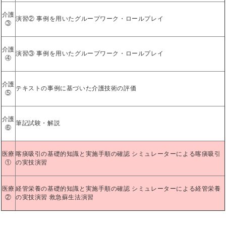
介護
演習② 事例を用いたグループワーク・ロールプレイ
③
介護
演習③ 事例を用いたグループワーク・ロールプレイ
④
介護
テキストの事例に基づいた介護技術の評価
⑤
介護
筆記試験・解説
⑥
医療
喀痰吸引の基礎的知識と実施手順の確認 シミュレーターによる喀痰吸引
①
の実技演習
医療
経管栄養の基礎的知識と実施手順の確認 シミュレーターによる経管栄養
②
の実技演習 救急蘇生法演習