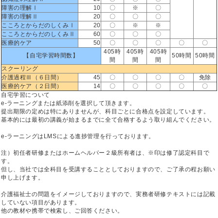
障害の理解Ⅰ
10
〇
※
〇
障害の理解Ⅱ
20
〇
〇
〇
こころとからだのしくみⅠ
20
〇
※
※
こころとからだのしくみⅡ
60
〇
〇
〇
医療的ケア
50
〇
〇
〇
〇
〇
405時
405時
405時
【自宅学習時間数】
50時間
50時間
間
間
間
スクーリング
介護過程Ⅲ（６日間）
45
〇
〇
〇
〇
免除
医療的ケア（２日間）
14
〇
〇
〇
〇
〇
自宅学習について
e-ラーニングまたは紙添削を選択して頂きます。
提出期限の定めは特にありませんが、科目ごとに合格点を設定しています。
基本的には最初の講義が始まるまでに全て合格するよう取り組んでください。
e-ラーニングはLMSによる進捗管理を行っております。
注）初任者研修またはホームヘルパー２級所有者は、※印は修了認定科目で
す。
但し、当社では全科目を受講することとしておりますので、ご了承の程お願い
申し上げます。
介護福祉士の問題をイメージしておりますので、実務者研修テキストには記載
していない項目があります。
他の教材や携帯で検索し、ご回答ください。