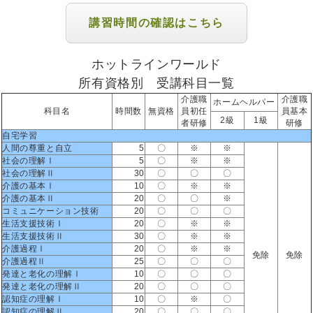
講習時間の確認はこちら
ホットラインワールド
所有資格別 受講科目一覧
介護職
介護職
ホームヘルパー
科目名
時間数
無資格
員初任
員基本
2級
1級
者研修
研修
自宅学習
人間の尊重と自立
5
〇
※
※
社会の理解Ⅰ
5
〇
※
※
社会の理解Ⅱ
30
〇
〇
〇
介護の基本Ⅰ
10
〇
※
※
介護の基本Ⅱ
20
〇
〇
※
コミュニケーション技術
20
〇
〇
〇
生活支援技術Ⅰ
20
〇
※
※
生活支援技術Ⅱ
30
〇
※
※
介護過程Ⅰ
20
〇
※
※
免除
免除
介護過程Ⅱ
25
〇
〇
〇
発達と老化の理解Ⅰ
10
〇
〇
〇
発達と老化の理解Ⅱ
20
〇
〇
〇
認知症の理解Ⅰ
10
〇
※
〇
認知症の理解Ⅱ
20
〇
〇
〇