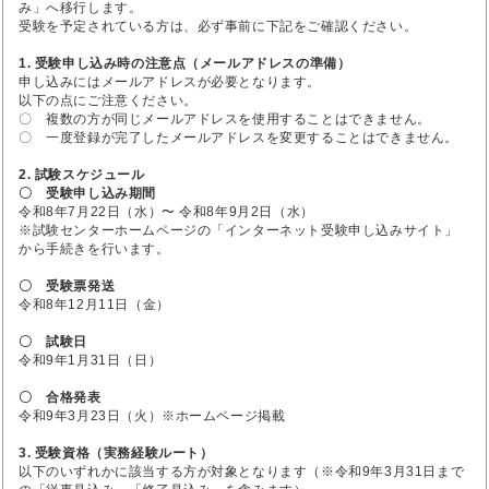
み」へ移行します。
受験を予定されている方は、必ず事前に下記をご確認ください。
1. 受験申し込み時の注意点（メールアドレスの準備）
申し込みにはメールアドレスが必要となります。
以下の点にご注意ください。
〇 複数の方が同じメールアドレスを使用することはできません。
〇 一度登録が完了したメールアドレスを変更することはできません。
2. 試験スケジュール
〇 受験申し込み期間
令和8年7月22日（水）〜 令和8年9月2日（水）
※試験センターホームページの「インターネット受験申し込みサイト」
から手続きを行います。
〇 受験票発送
令和8年12月11日（金）
〇 試験日
令和9年1月31日（日）
〇 合格発表
令和9年3月23日（火）※ホームページ掲載
3. 受験資格（実務経験ルート）
以下のいずれかに該当する方が対象となります（※令和9年3月31日まで