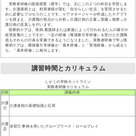
実務者研修の面接授業（通学）では、主にこの２つの科目を学習しま
す。介護過程とは、利用者様が望む「自分らしい生活」を実現させるた
めに必要なプロセスのことです。ケアマネージャーが作成したケアプラ
ンを踏まえ、介護職の視点から分析→介護計画の立案→実施→観察→介
護計画の見直しを行います。
医療的ケアは、医師,看護師または家族によって行われるたんの吸引や
経管栄養のことですが、一定の研修（喀痰吸引等研修）を受けた介護職
員もそれらの行為を実施できるようになりました。実務者研修で学ぶ医
療的ケアは、喀痰吸引等研修が「基本研修」と「実地研修」から成るう
ち、「基本研修」に相当します。
講習時間とカリキュラム
しかくの学校ホットライン
実務者研修カリキュラム
日程
講義内容
介護
介護過程の基礎知識と応用
①
介護
演習① 事例を用いたグループワーク・ロールプレイ
②