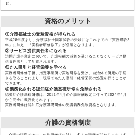
せ。
資格のメリット
①介護福祉士の受験資格が得られる
平成28年度より、介護福祉士国家試験の受験にはこれまでの『実務経験3
年』に加え、『実務者研修修了』が必須となります。
②サービス提供責任者になれる
訪問介護事業所において、介護報酬の減算を受けることなくサービス提
供責任者として配置されます。
③たん吸引と経管栄養を学べる
実務者研修修了後、指定事業所で実地研修を受け、自治体で所定の手続
きを取ることにより、現場でもたん吸引・経管栄養の処置を行うことが
できます。
④義務化される認知症介護基礎研修を免除される
認知症介護基礎研修は、2021年4月の介護報酬改定に伴って2024年4月
から完全に義務化されます。
実務者研修は認知症介護基礎研修の受講義務免除資格となります。
介護の資格制度