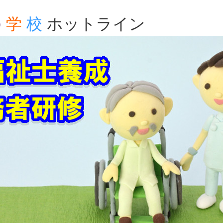
の
学
校
ホットライン