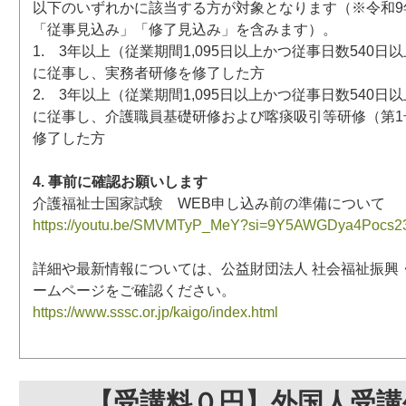
以下のいずれかに該当する方が対象となります（※令和9年
「従事見込み」「修了見込み」を含みます）。
1. 3年以上（従業期間1,095日以上かつ従事日数540
に従事し、実務者研修を修了した方
2. 3年以上（従業期間1,095日以上かつ従事日数540
に従事し、介護職員基礎研修および喀痰吸引等研修（第1
修了した方
4. 事前に確認お願いします
介護福祉士国家試験 WEB申し込み前の準備について
https://youtu.be/SMVMTyP_MeY?si=9Y5AWGDya4Pocs2
詳細や最新情報については、公益財団法人 社会福祉振興
ームページをご確認ください。
https://www.sssc.or.jp/kaigo/index.html
【受講料０円】外国人受講