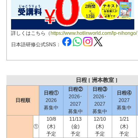
詳しくはこちら（
https://www.hotlinworld.com/lp-nihongo/
日本語研修公式SNS：
日程 [ 洲本教室 ]
日程②
日程③
日程①
日程④
2026･
2026･
日程順
2026
2027
2027
2027
募集中
募集中
募集中
募集中
10/8
11/13
12/10
1/21
①
(木)
(金)
(木)
(木)
予定
予定
予定
予定