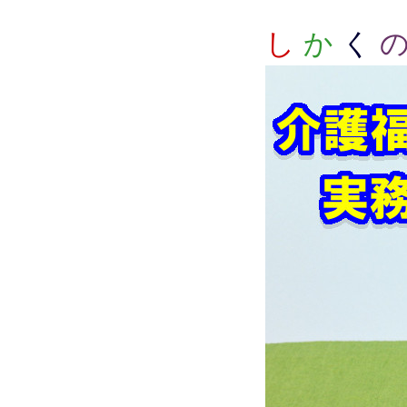
し
か
く