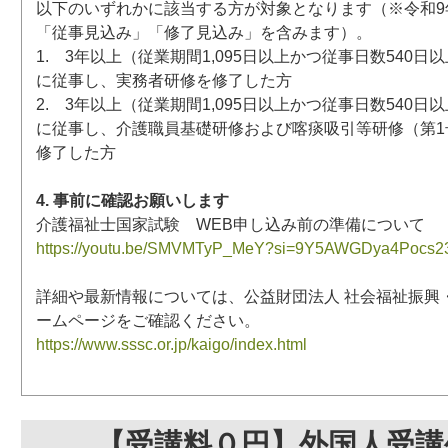
以下のいずれかに該当する方が対象となります（※令和9年
「従事見込み」「修了見込み」を含みます）。
1. 3年以上（従業期間1,095日以上かつ従事日数540
に従事し、実務者研修を修了した方
2. 3年以上（従業期間1,095日以上かつ従事日数540
に従事し、介護職員基礎研修および喀痰吸引等研修（第1
修了した方
4. 事前に確認お願いします
介護福祉士国家試験 WEB申し込み前の準備について
https://youtu.be/SMVMTyP_MeY?si=9Y5AWGDya4Pocs2
詳細や最新情報については、公益財団法人 社会福祉振興
ームページをご確認ください。
https://www.sssc.or.jp/kaigo/index.html
【受講料０円】外国人受講