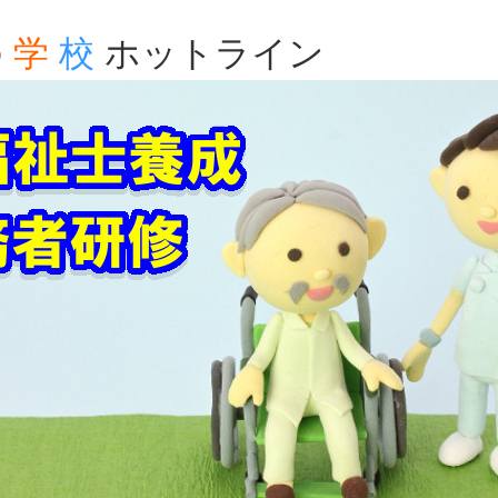
の
学
校
ホットライン