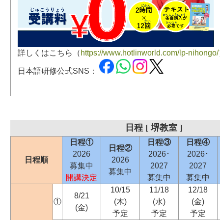
詳しくはこちら（
https://www.hotlinworld.com/lp-nihongo/
日本語研修公式SNS：
日程 [ 堺教室 ]
日程①
日程③
日程④
日程②
2026
2026･
2026･
日程順
2026
募集中
2027
2027
募集中
開講決定
募集中
募集中
10/15
11/18
12/18
8/21
①
(木)
(水)
(金)
(金)
予定
予定
予定