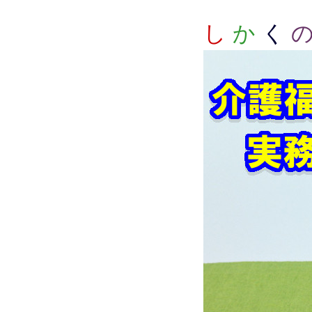
し
か
く