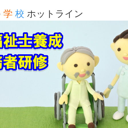
の
学
校
ホットライン