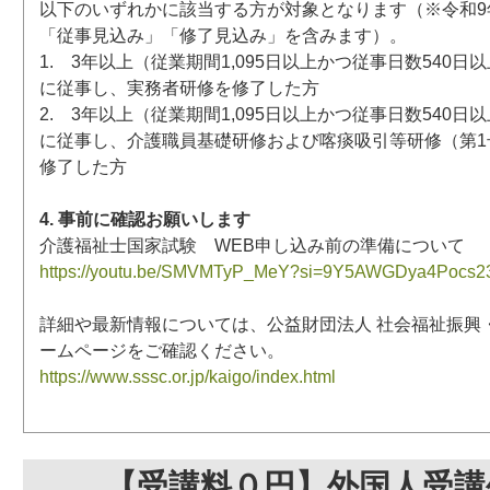
以下のいずれかに該当する方が対象となります（※令和9年
「従事見込み」「修了見込み」を含みます）。
1. 3年以上（従業期間1,095日以上かつ従事日数540
に従事し、実務者研修を修了した方
2. 3年以上（従業期間1,095日以上かつ従事日数540
に従事し、介護職員基礎研修および喀痰吸引等研修（第1
修了した方
4. 事前に確認お願いします
介護福祉士国家試験 WEB申し込み前の準備について
https://youtu.be/SMVMTyP_MeY?si=9Y5AWGDya4Pocs2
詳細や最新情報については、公益財団法人 社会福祉振興
ームページをご確認ください。
https://www.sssc.or.jp/kaigo/index.html
【受講料０円】外国人受講