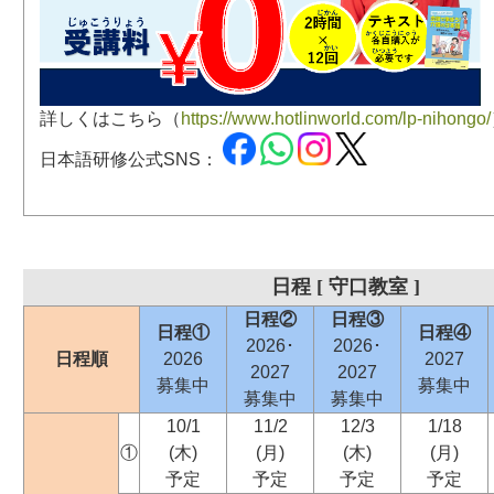
詳しくはこちら（
https://www.hotlinworld.com/lp-nihongo/
日本語研修公式SNS：
日程 [ 守口教室 ]
日程②
日程③
日程①
日程④
2026･
2026･
日程順
2026
2027
2027
2027
募集中
募集中
募集中
募集中
10/1
11/2
12/3
1/18
①
(木)
(月)
(木)
(月)
予定
予定
予定
予定