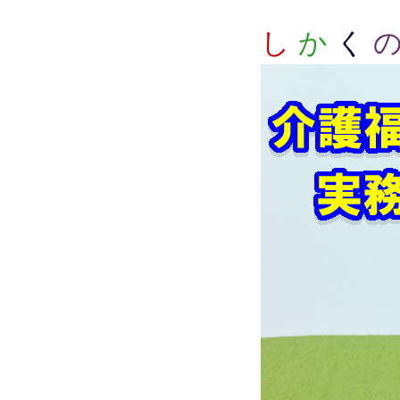
し
か
く