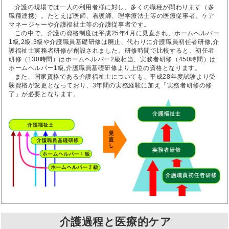
介護の現場では一人の利用者様に対し、多くの職種が関わります（多
職種連携）。たとえば医師、看護師、理学療法士等の医療従事者、ケア
マネージャーや介護福祉士等の介護従事者です。
この中で、介護の資格制度は平成25年4月に見直され、ホームヘルパー
1級,2級,3級や介護職員基礎研修は廃止、代わりに介護職員初任者研修,介
護福祉士実務者研修が創設されました。研修時間で比較すると、初任者
研修（130時間）はホームヘルパー2級相当、実務者研修（450時間）は
ホームヘルパー1級,介護職員基礎研修より上位の資格となります。
また、国家資格である介護福祉士についても、平成28年度試験より受
験資格が変更となっており、3年間の実務経験に加え「実務者研修の修
了」が必要となります。
介護過程と医療的ケア