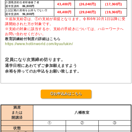
介護職員初任者研修修了者
43,400円
(26,040円)
(17,360円)
通常受講料
86,800円
上記記載の資格をお持ちでない方
48,400円
(29,040円)
(19,360円)
通常受講料
96,800円
※追加支給②は、①の支給が前提となります。令和6年10月1日以降に受
講開始された方が対象です。
※支給の対象に該当するか、支給の手続きについては、ハローワークへ
お問い合わせください。
教育訓練給付制度の詳細はこちら
https://www.hotlinworld.com/kyuufukin/
定員になり次第締め切ります。
通学日程にあわてずご参加願えますよう
余裕を持ってのお申込をお願い致します。
◎お申込みはこちら
満席
または
八幡教室
開講済
①
②
③
状態