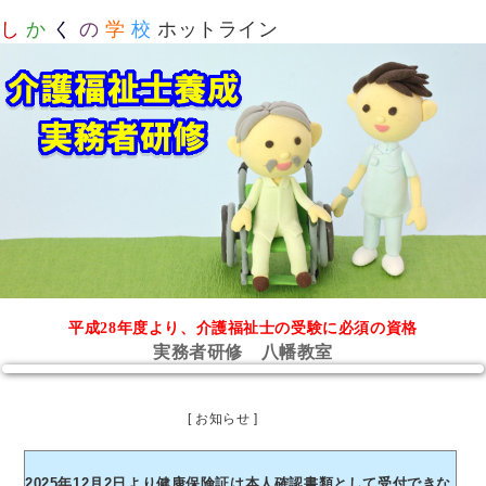
し
か
く
の
学
校
ホットライン
平成28年度より、介護福祉士の受験に必須の資格
実務者研修 八幡教室
[ お知らせ ]
2025年12月2日より健康保険証は本人確認書類として受付できな