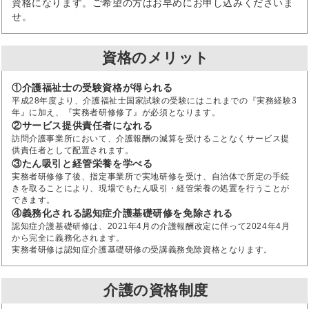
資格になります。ご希望の方はお早めにお申し込みくださいま
せ。
資格のメリット
①介護福祉士の受験資格が得られる
平成28年度より、介護福祉士国家試験の受験にはこれまでの『実務経験3
年』に加え、『実務者研修修了』が必須となります。
②サービス提供責任者になれる
訪問介護事業所において、介護報酬の減算を受けることなくサービス提
供責任者として配置されます。
③たん吸引と経管栄養を学べる
実務者研修修了後、指定事業所で実地研修を受け、自治体で所定の手続
きを取ることにより、現場でもたん吸引・経管栄養の処置を行うことが
できます。
④義務化される認知症介護基礎研修を免除される
認知症介護基礎研修は、2021年4月の介護報酬改定に伴って2024年4月
から完全に義務化されます。
実務者研修は認知症介護基礎研修の受講義務免除資格となります。
介護の資格制度