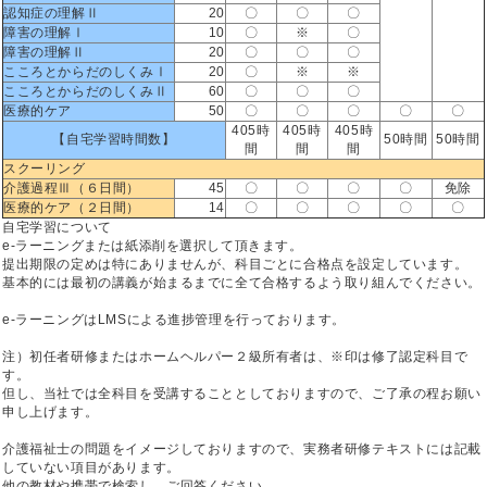
認知症の理解Ⅱ
20
〇
〇
〇
障害の理解Ⅰ
10
〇
※
〇
障害の理解Ⅱ
20
〇
〇
〇
こころとからだのしくみⅠ
20
〇
※
※
こころとからだのしくみⅡ
60
〇
〇
〇
医療的ケア
50
〇
〇
〇
〇
〇
405時
405時
405時
【自宅学習時間数】
50時間
50時間
間
間
間
スクーリング
介護過程Ⅲ（６日間）
45
〇
〇
〇
〇
免除
医療的ケア（２日間）
14
〇
〇
〇
〇
〇
自宅学習について
e-ラーニングまたは紙添削を選択して頂きます。
提出期限の定めは特にありませんが、科目ごとに合格点を設定しています。
基本的には最初の講義が始まるまでに全て合格するよう取り組んでください。
e-ラーニングはLMSによる進捗管理を行っております。
注）初任者研修またはホームヘルパー２級所有者は、※印は修了認定科目で
す。
但し、当社では全科目を受講することとしておりますので、ご了承の程お願い
申し上げます。
介護福祉士の問題をイメージしておりますので、実務者研修テキストには記載
していない項目があります。
他の教材や携帯で検索し、ご回答ください。