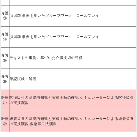
介護
演習② 事例を用いたグループワーク・ロールプレイ
③
介護
演習③ 事例を用いたグループワーク・ロールプレイ
④
介護
テキストの事例に基づいた介護技術の評価
⑤
介護
筆記試験・解説
⑥
医療
喀痰吸引の基礎的知識と実施手順の確認 シミュレーターによる喀痰吸引
①
の実技演習
医療
経管栄養の基礎的知識と実施手順の確認 シミュレーターによる経管栄養
②
の実技演習 救急蘇生法演習