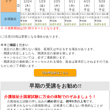
ケア
12/24
1/29
2/25
3/11
4/15
5/28
②
(木)
(金)
(木)
(木)
(木)
(金)
予定
予定
予定
予定
予定
予定
やわた流れ橋
やわた流れ橋
やわた流れ橋
やわた流れ橋
やわた流れ橋
やわた流れ橋
交流プラザ四
交流プラザ四
交流プラザ四
交流プラザ四
交流プラザ四
交流プラザ四
会場施設
季彩館
季彩館
季彩館
季彩館
季彩館
季彩館
地図等参照
地図等参照
地図等参照
地図等参照
地図等参照
地図等参照
※ ※授業開始は10:30スタートとなります。
(ご注意)日程は変更になる場合があります。
※※ご確認ください
・規定の人数に満たない場合、延期又は中止をする場合があります。
・開講が決定しましたら、開講決定の連絡を致します。
・キャンセルについては、必ずご連絡願います。
・開講決定の連絡後にキャンセルされる場合、返金は基本応じかねますのであ
らかじめご了承願います。
◎お申込みはこちら
早期の受講をお勧め!!
介護福祉士国家試験に万全の体制でのぞみましょう！
介護福祉士試験の申し込みの
締め切りは、例年9月の上旬
です。
お仕事されながらの資格取得は、計画通りに通えない突発的なことが
起きることも想定しなければなりません。