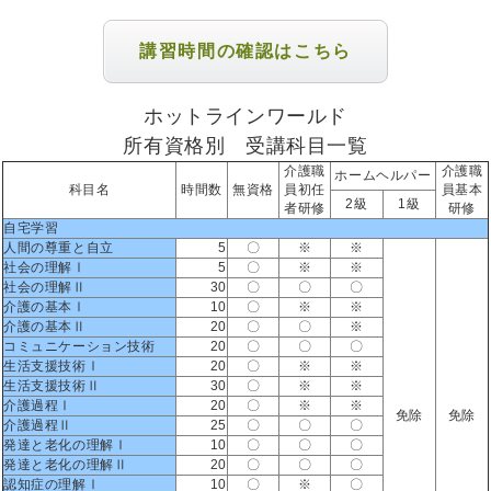
講習時間の確認はこちら
ホットラインワールド
所有資格別 受講科目一覧
介護職
介護職
ホームヘルパー
科目名
時間数
無資格
員初任
員基本
2級
1級
者研修
研修
自宅学習
人間の尊重と自立
5
〇
※
※
社会の理解Ⅰ
5
〇
※
※
社会の理解Ⅱ
30
〇
〇
〇
介護の基本Ⅰ
10
〇
※
※
介護の基本Ⅱ
20
〇
〇
※
コミュニケーション技術
20
〇
〇
〇
生活支援技術Ⅰ
20
〇
※
※
生活支援技術Ⅱ
30
〇
※
※
介護過程Ⅰ
20
〇
※
※
免除
免除
介護過程Ⅱ
25
〇
〇
〇
発達と老化の理解Ⅰ
10
〇
〇
〇
発達と老化の理解Ⅱ
20
〇
〇
〇
認知症の理解Ⅰ
10
〇
※
〇