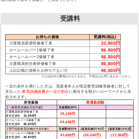
受講料
お持ちの資格
受講料(税込)
32,800円
介護職員基礎研修修了者
86,800円
ホームヘルパー1級修了者
86,800円
ホームヘルパー2級修了者
86,800円
介護職員初任者研修修了者
96,800円
上記記載の資格をお持ちでない方
※上記以外の費用はかかりません。不明点はお問い合わせください。
一定の条件を満たした方は、受講者本人が指定教育訓練実施者に対して
支払った
教育訓練経費の一定の割合
に相当する額がハローワークから支
給されます。
所有資格
実質負担額
【一般教育訓練給付金対象】
支給割合20%
介護職員基礎研修修了者
26,240円
通常受講料
32,800円
ホームヘルパー1級修了者
69,440円
通常受講料
86,800円
【専門実践教育訓練給付金対象】
支給割合50％
(追加支給20％)①
(追加支給10％)②
ホームヘルパー2級修了者
43,400円
(26,040円)
(17,360円)
通常受講料
86,800円