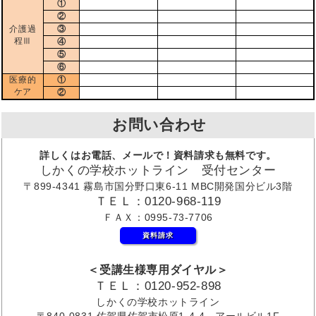
①
②
介護過
③
程Ⅲ
④
⑤
⑥
医療的
①
ケア
②
お問い合わせ
詳しくはお電話、メールで！資料請求も無料です。
しかくの学校ホットライン 受付センター
〒899-4341 霧島市国分野口東6-11 MBC開発国分ビル3階
ＴＥＬ：0120-968-119
ＦＡＸ：0995-73-7706
資料請求
＜受講生様専用ダイヤル＞
ＴＥＬ：0120-952-898
しかくの学校ホットライン
〒840-0831 佐賀県佐賀市松原1-4-4 アールビル1F