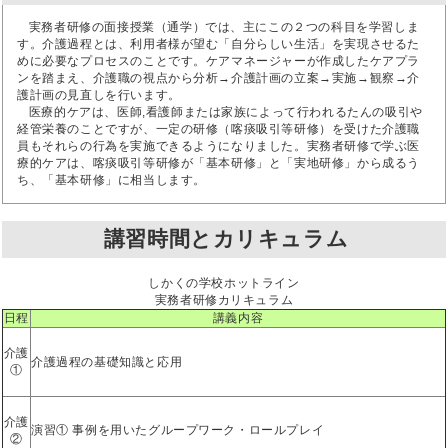
実務者研修の面接授業（通学）では、主にこの２つの科目を学習しま
す。介護過程とは、利用者様が望む「自分らしい生活」を実現させるた
めに必要なプロセスのことです。ケアマネージャーが作成したケアプラ
ンを踏まえ、介護職の視点から分析→介護計画の立案→実施→観察→介
護計画の見直しを行います。
医療的ケアは、医師,看護師または家族によって行われるたんの吸引や
経管栄養のことですが、一定の研修（喀痰吸引等研修）を受けた介護職
員もそれらの行為を実施できるようになりました。実務者研修で学ぶ医
療的ケアは、喀痰吸引等研修が「基本研修」と「実地研修」から成るう
ち、「基本研修」に相当します。
講習時間とカリキュラム
しかくの学校ホットライン
実務者研修カリキュラム
日程
講義内容
介護
介護過程の基礎知識と応用
①
介護
演習① 事例を用いたグループワーク・ロールプレイ
②