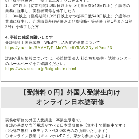
の「従事見込み」「修了見込み」を含みます）。
1. 3年以上（従業期間1,095日以上かつ従事日数540日以上）介護等の
業務に従事し、実務者研修を修了した方
2. 3年以上（従業期間1,095日以上かつ従事日数540日以上）介護等の
業務に従事し、介護職員基礎研修および喀痰吸引等研修（第1号または第
2号）を修了した方
4. 事前に確認お願いします
介護福祉士国家試験 WEB申し込み前の準備について
https://youtu.be/SMVMTyP_MeY?si=9Y5AWGDya4Pocs23
詳細や最新情報については、公益財団法人 社会福祉振興・試験センター
のホームページをご確認ください。
https://www.sssc.or.jp/kaigo/index.html
【受講料０円】外国人受講生向け
オンライン日本語研修
実務者研修の外国人受講生・卒業生限定で、
介護の基礎や専門用語が学べる日本語研修を【無料】で開催中です！
〇受講料無料（※テキスト代3,080円のみ頂戴いたします）
〇オンライン授業（※スマホやPCで、家から参加できます）