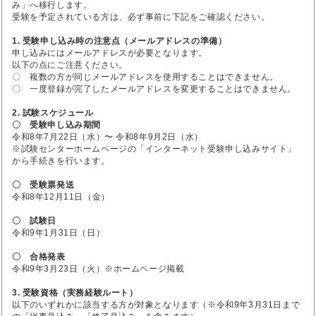
み」へ移行します。
受験を予定されている方は、必ず事前に下記をご確認ください。
1. 受験申し込み時の注意点（メールアドレスの準備）
申し込みにはメールアドレスが必要となります。
以下の点にご注意ください。
〇 複数の方が同じメールアドレスを使用することはできません。
〇 一度登録が完了したメールアドレスを変更することはできません。
2. 試験スケジュール
〇 受験申し込み期間
令和8年7月22日（水）〜 令和8年9月2日（水）
※試験センターホームページの「インターネット受験申し込みサイト」
から手続きを行います。
〇 受験票発送
令和8年12月11日（金）
〇 試験日
令和9年1月31日（日）
〇 合格発表
令和9年3月23日（火）※ホームページ掲載
3. 受験資格（実務経験ルート）
以下のいずれかに該当する方が対象となります（※令和9年3月31日まで