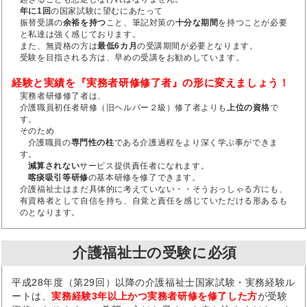
年に1回
の国家試験に望むにあたって
振替受講の
余裕を持つ
こと、筆記対策の
十分な期間
を持つことが必要
と私達は強く感じております。
また、無資格の方は
最低6カ月
の受講期間が必要となります。
受験を目指される方は、早めの受講をお勧めしています。
経験と実績を『実務者研修修了者』の形に変えましょう！
実務者研修修了者は、
介護職員初任者研修（旧ヘルパー２級）修了者よりも
上位の資格
で
す。
そのため
介護職員の
専門性の柱
である介護過程をより深く学ぶ事ができま
す。
減算されない
サービス提供責任者になれます。
喀痰吸引等研修
の基本研修を修了できます。
介護福祉士はまだ具体的に考えていない・・そうおっしゃる方にも、
有資格者として自信を持ち、自覚と責任を感じていただける形あるも
のとなります。
介護福祉士の受験に必須
平成28年度（第29回）以降の介護福祉士国家試験・実務経験ル
ートは、
実務経験3年以上かつ実務者研修を修了した方
が受験