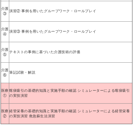
介護
演習② 事例を用いたグループワーク・ロールプレイ
③
介護
演習③ 事例を用いたグループワーク・ロールプレイ
④
介護
テキストの事例に基づいた介護技術の評価
⑤
介護
筆記試験・解説
⑥
医療
喀痰吸引の基礎的知識と実施手順の確認 シミュレーターによる喀痰吸引
①
の実技演習
医療
経管栄養の基礎的知識と実施手順の確認 シミュレーターによる経管栄養
②
の実技演習 救急蘇生法演習