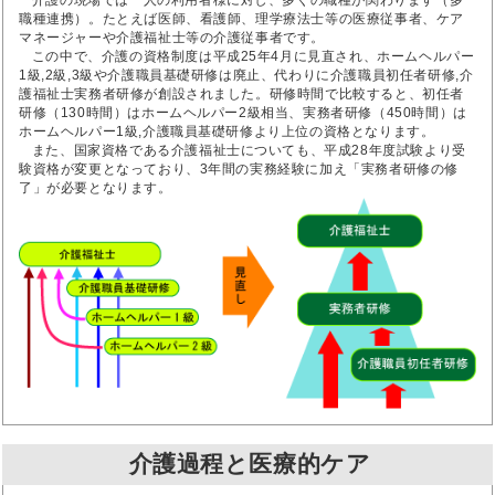
介護の現場では一人の利用者様に対し、多くの職種が関わります（多
職種連携）。たとえば医師、看護師、理学療法士等の医療従事者、ケア
マネージャーや介護福祉士等の介護従事者です。
この中で、介護の資格制度は平成25年4月に見直され、ホームヘルパー
1級,2級,3級や介護職員基礎研修は廃止、代わりに介護職員初任者研修,介
護福祉士実務者研修が創設されました。研修時間で比較すると、初任者
研修（130時間）はホームヘルパー2級相当、実務者研修（450時間）は
ホームヘルパー1級,介護職員基礎研修より上位の資格となります。
また、国家資格である介護福祉士についても、平成28年度試験より受
験資格が変更となっており、3年間の実務経験に加え「実務者研修の修
了」が必要となります。
介護過程と医療的ケア