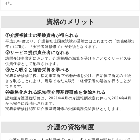
せ。
資格のメリット
①介護福祉士の受験資格が得られる
平成28年度より、介護福祉士国家試験の受験にはこれまでの『実務経験3
年』に加え、『実務者研修修了』が必須となります。
②サービス提供責任者になれる
訪問介護事業所において、介護報酬の減算を受けることなくサービス提
供責任者として配置されます。
③たん吸引と経管栄養を学べる
実務者研修修了後、指定事業所で実地研修を受け、自治体で所定の手続
きを取ることにより、現場でもたん吸引・経管栄養の処置を行うことが
できます。
④義務化される認知症介護基礎研修を免除される
認知症介護基礎研修は、2021年4月の介護報酬改定に伴って2024年4月
から完全に義務化されます。
実務者研修は認知症介護基礎研修の受講義務免除資格となります。
介護の資格制度