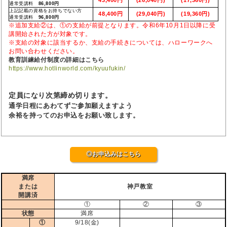
通常受講料
86,800円
上記記載の資格をお持ちでない方
48,400円
(29,040円)
(19,360円)
通常受講料
96,800円
※追加支給②は、①の支給が前提となります。令和6年10月1日以降に受
講開始された方が対象です。
※支給の対象に該当するか、支給の手続きについては、ハローワークへ
お問い合わせください。
教育訓練給付制度の詳細はこちら
https://www.hotlinworld.com/kyuufukin/
定員になり次第締め切ります。
通学日程にあわてずご参加願えますよう
余裕を持ってのお申込をお願い致します。
◎お申込みはこちら
満席
または
神戸教室
開講済
①
②
③
状態
満席
①
9/18(金)