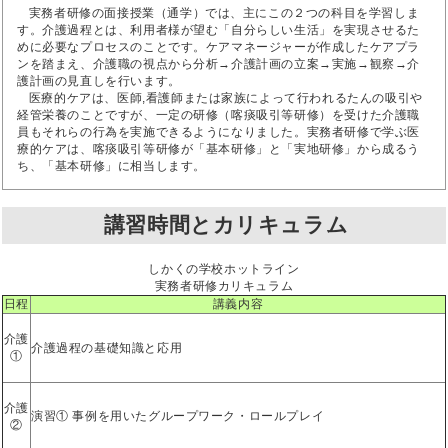
実務者研修の面接授業（通学）では、主にこの２つの科目を学習しま
す。介護過程とは、利用者様が望む「自分らしい生活」を実現させるた
めに必要なプロセスのことです。ケアマネージャーが作成したケアプラ
ンを踏まえ、介護職の視点から分析→介護計画の立案→実施→観察→介
護計画の見直しを行います。
医療的ケアは、医師,看護師または家族によって行われるたんの吸引や
経管栄養のことですが、一定の研修（喀痰吸引等研修）を受けた介護職
員もそれらの行為を実施できるようになりました。実務者研修で学ぶ医
療的ケアは、喀痰吸引等研修が「基本研修」と「実地研修」から成るう
ち、「基本研修」に相当します。
講習時間とカリキュラム
しかくの学校ホットライン
実務者研修カリキュラム
日程
講義内容
介護
介護過程の基礎知識と応用
①
介護
演習① 事例を用いたグループワーク・ロールプレイ
②