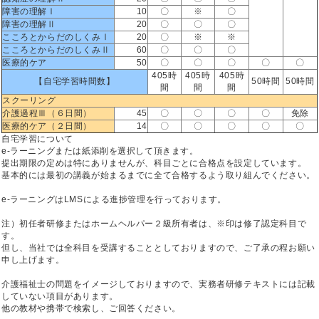
障害の理解Ⅰ
10
〇
※
〇
障害の理解Ⅱ
20
〇
〇
〇
こころとからだのしくみⅠ
20
〇
※
※
こころとからだのしくみⅡ
60
〇
〇
〇
医療的ケア
50
〇
〇
〇
〇
〇
405時
405時
405時
【自宅学習時間数】
50時間
50時間
間
間
間
スクーリング
介護過程Ⅲ（６日間）
45
〇
〇
〇
〇
免除
医療的ケア（２日間）
14
〇
〇
〇
〇
〇
自宅学習について
e-ラーニングまたは紙添削を選択して頂きます。
提出期限の定めは特にありませんが、科目ごとに合格点を設定しています。
基本的には最初の講義が始まるまでに全て合格するよう取り組んでください。
e-ラーニングはLMSによる進捗管理を行っております。
注）初任者研修またはホームヘルパー２級所有者は、※印は修了認定科目で
す。
但し、当社では全科目を受講することとしておりますので、ご了承の程お願い
申し上げます。
介護福祉士の問題をイメージしておりますので、実務者研修テキストには記載
していない項目があります。
他の教材や携帯で検索し、ご回答ください。