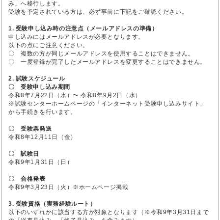
み」へ移行します。
受験を予定されている方は、必ず事前に下記をご確認ください。
1. 受験申し込み時の注意点（メールアドレスの準備）
申し込みにはメールアドレスが必要となります。
以下の点にご注意ください。
〇 複数の方が同じメールアドレスを使用することはできません。
〇 一度登録が完了したメールアドレスを変更することはできません。
2. 試験スケジュール
〇 受験申し込み期間
令和8年7月22日（水）〜 令和8年9月2日（水）
※試験センターホームページの「インターネット受験申し込みサイト」
から手続きを行います。
〇 受験票発送
令和8年12月11日（金）
〇 試験日
令和9年1月31日（日）
〇 合格発表
令和9年3月23日（火）※ホームページ掲載
3. 受験資格（実務経験ルート）
以下のいずれかに該当する方が対象となります（※令和9年3月31日まで