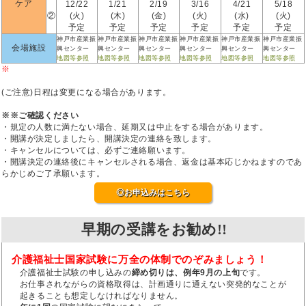
ケア
12/22
1/21
2/19
3/16
4/21
5/18
②
(火)
(木)
(金)
(火)
(水)
(火)
予定
予定
予定
予定
予定
予定
神戸市産業振
神戸市産業振
神戸市産業振
神戸市産業振
神戸市産業振
神戸市産業振
会場施設
興センター
興センター
興センター
興センター
興センター
興センター
地図等参照
地図等参照
地図等参照
地図等参照
地図等参照
地図等参照
※
(ご注意)日程は変更になる場合があります。
※※ご確認ください
・規定の人数に満たない場合、延期又は中止をする場合があります。
・開講が決定しましたら、開講決定の連絡を致します。
・キャンセルについては、必ずご連絡願います。
・開講決定の連絡後にキャンセルされる場合、返金は基本応じかねますのであ
らかじめご了承願います。
◎お申込みはこちら
早期の受講をお勧め!!
介護福祉士国家試験に万全の体制でのぞみましょう！
介護福祉士試験の申し込みの
締め切りは、例年9月の上旬
です。
お仕事されながらの資格取得は、計画通りに通えない突発的なことが
起きることも想定しなければなりません。