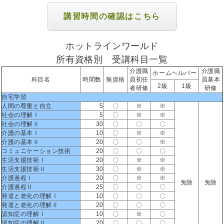
講習時間の確認はこちら
ホットラインワールド
所有資格別 受講科目一覧
介護職
介護職
ホームヘルパー
科目名
時間数
無資格
員初任
員基本
2級
1級
者研修
研修
自宅学習
人間の尊重と自立
5
〇
※
※
社会の理解Ⅰ
5
〇
※
※
社会の理解Ⅱ
30
〇
〇
〇
介護の基本Ⅰ
10
〇
※
※
介護の基本Ⅱ
20
〇
〇
※
コミュニケーション技術
20
〇
〇
〇
生活支援技術Ⅰ
20
〇
※
※
生活支援技術Ⅱ
30
〇
※
※
介護過程Ⅰ
20
〇
※
※
免除
免除
介護過程Ⅱ
25
〇
〇
〇
発達と老化の理解Ⅰ
10
〇
〇
〇
発達と老化の理解Ⅱ
20
〇
〇
〇
認知症の理解Ⅰ
10
〇
※
〇
認知症の理解Ⅱ
20
〇
〇
〇