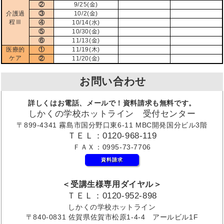
②
9/25(金)
介護過
③
10/2(金)
程Ⅲ
④
10/14(水)
⑤
10/30(金)
⑥
11/13(金)
医療的
①
11/19(木)
ケア
②
11/20(金)
お問い合わせ
詳しくはお電話、メールで！資料請求も無料です。
しかくの学校ホットライン 受付センター
〒899-4341 霧島市国分野口東6-11 MBC開発国分ビル3階
ＴＥＬ：0120-968-119
ＦＡＸ：0995-73-7706
資料請求
＜受講生様専用ダイヤル＞
ＴＥＬ：0120-952-898
しかくの学校ホットライン
〒840-0831 佐賀県佐賀市松原1-4-4 アールビル1F