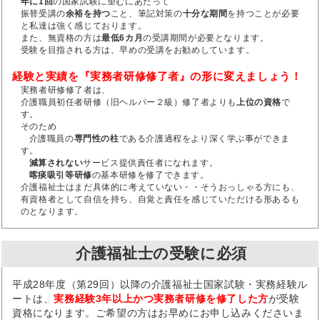
年に1回
の国家試験に望むにあたって
振替受講の
余裕を持つ
こと、筆記対策の
十分な期間
を持つことが必要
と私達は強く感じております。
また、無資格の方は
最低6カ月
の受講期間が必要となります。
受験を目指される方は、早めの受講をお勧めしています。
経験と実績を『実務者研修修了者』の形に変えましょう！
実務者研修修了者は、
介護職員初任者研修（旧ヘルパー２級）修了者よりも
上位の資格
で
す。
そのため
介護職員の
専門性の柱
である介護過程をより深く学ぶ事ができま
す。
減算されない
サービス提供責任者になれます。
喀痰吸引等研修
の基本研修を修了できます。
介護福祉士はまだ具体的に考えていない・・そうおっしゃる方にも、
有資格者として自信を持ち、自覚と責任を感じていただける形あるも
のとなります。
介護福祉士の受験に必須
平成28年度（第29回）以降の介護福祉士国家試験・実務経験ル
ートは、
実務経験3年以上かつ実務者研修を修了した方
が受験
資格になります。ご希望の方はお早めにお申し込みくださいま