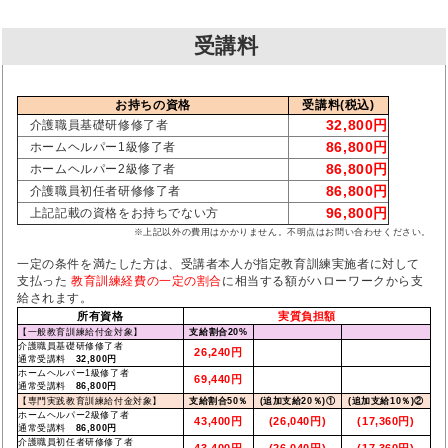
受講料
お持ちの資格
受講料(税込)
32,800円
介護職員基礎研修修了者
86,800円
ホームヘルパー1級修了者
86,800円
ホームヘルパー2級修了者
86,800円
介護職員初任者研修修了者
96,800円
上記記載の資格をお持ちでない方
※上記以外の費用はかかりません。不明点はお問い合わせください。
一定の条件を満たした方は、受講者本人が指定教育訓練実施者に対して
支払った
教育訓練経費の一定の割合
に相当する額がハローワークから支
給されます。
所有資格
実質負担額
【一般教育訓練給付金対象】
支給割合20%
介護職員基礎研修修了者
26,240円
通常受講料
32,800円
ホームヘルパー1級修了者
69,440円
通常受講料
86,800円
【専門実践教育訓練給付金対象】
支給割合50％
(追加支給20％)①
(追加支給10％)②
ホームヘルパー2級修了者
43,400円
(26,040円)
(17,360円)
通常受講料
86,800円
介護職員初任者研修修了者
43,400円
(26,040円)
(17,360円)