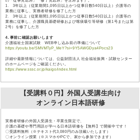
の「従事見込み」「修了見込み」を含みます）。
1. 3年以上（従業期間1,095日以上かつ従事日数540日以上）介護等の
業務に従事し、実務者研修を修了した方
2. 3年以上（従業期間1,095日以上かつ従事日数540日以上）介護等の
業務に従事し、介護職員基礎研修および喀痰吸引等研修（第1号または第
2号）を修了した方
4. 事前に確認お願いします
介護福祉士国家試験 WEB申し込み前の準備について
https://youtu.be/SMVMTyP_MeY?si=9Y5AWGDya4Pocs23
詳細や最新情報については、公益財団法人 社会福祉振興・試験センター
のホームページをご確認ください。
https://www.sssc.or.jp/kaigo/index.html
【受講料０円】外国人受講生向け
オンライン日本語研修
実務者研修の外国人受講生・卒業生限定で、
介護の基礎や専門用語が学べる日本語研修を【無料】で開催中です！
〇受講料無料（※テキスト代3,080円のみ頂戴いたします）
〇オンライン授業（※スマホやPCで、家から参加できます）