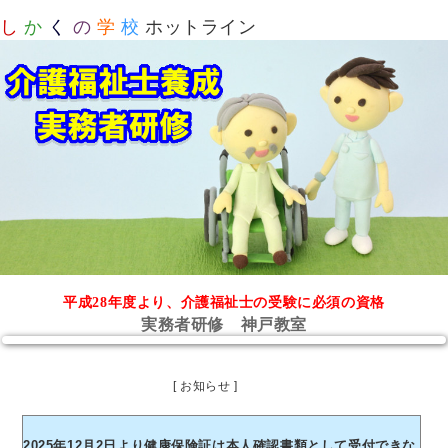
し
か
く
の
学
校
ホットライン
平成28年度より、介護福祉士の受験に必須の資格
実務者研修 神戸教室
[ お知らせ ]
2025年12月2日より健康保険証は本人確認書類として受付できな