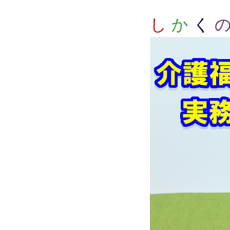
し
か
く