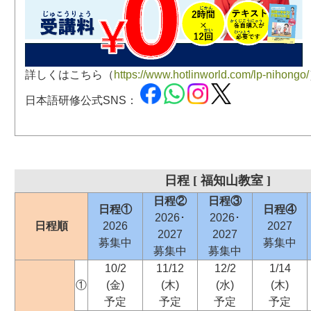
詳しくはこちら（
https://www.hotlinworld.com/lp-nihongo/
日本語研修公式SNS：
日程 [ 福知山教室 ]
日程②
日程③
日程①
日程④
2026･
2026･
日程順
2026
2027
2027
2027
募集中
募集中
募集中
募集中
10/2
11/12
12/2
1/14
①
(金)
(木)
(水)
(木)
予定
予定
予定
予定