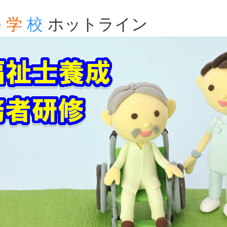
の
学
校
ホットライン