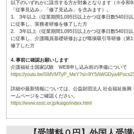
以下のいずれかに該当する方が対象となります（※令和9年
「従事見込み」「修了見込み」を含みます）。
1. 3年以上（従業期間1,095日以上かつ従事日数540
に従事し、実務者研修を修了した方
2. 3年以上（従業期間1,095日以上かつ従事日数540
に従事し、介護職員基礎研修および喀痰吸引等研修（第1
修了した方
4. 事前に確認お願いします
介護福祉士国家試験 WEB申し込み前の準備について
https://youtu.be/SMVMTyP_MeY?si=9Y5AWGDya4Pocs2
詳細や最新情報については、公益財団法人 社会福祉振興
ームページをご確認ください。
https://www.sssc.or.jp/kaigo/index.html
【受講料０円】外国人受講