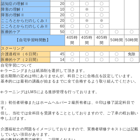
認知症の理解Ⅱ
20
〇
〇
〇
障害の理解Ⅰ
10
〇
※
〇
障害の理解Ⅱ
20
〇
〇
〇
こころとからだのしくみⅠ
20
〇
※
※
こころとからだのしくみⅡ
60
〇
〇
〇
医療的ケア
50
〇
〇
〇
〇
〇
405時
405時
405時
【自宅学習時間数】
50時間
50時間
間
間
間
スクーリング
介護過程Ⅲ（６日間）
45
〇
〇
〇
〇
免除
医療的ケア（２日間）
14
〇
〇
〇
〇
〇
自宅学習について
e-ラーニングまたは紙添削を選択して頂きます。
提出期限の定めは特にありませんが、科目ごとに合格点を設定しています。
基本的には最初の講義が始まるまでに全て合格するよう取り組んでください。
e-ラーニングはLMSによる進捗管理を行っております。
注）初任者研修またはホームヘルパー２級所有者は、※印は修了認定科目で
す。
但し、当社では全科目を受講することとしておりますので、ご了承の程お願い
申し上げます。
介護福祉士の問題をイメージしておりますので、実務者研修テキストには記載
していない項目があります。
他の教材や携帯で検索し、ご回答ください。