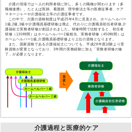
介護の現場では一人の利用者様に対し、多くの職種が関わります（多
職種連携）。たとえば医師、看護師、理学療法士等の医療従事者、ケア
マネージャーや介護福祉士等の介護従事者です。
この中で、介護の資格制度は平成25年4月に見直され、ホームヘルパー
1級,2級,3級や介護職員基礎研修は廃止、代わりに介護職員初任者研修,介
護福祉士実務者研修が創設されました。研修時間で比較すると、初任者
研修（130時間）はホームヘルパー2級相当、実務者研修（450時間）は
ホームヘルパー1級,介護職員基礎研修より上位の資格となります。
また、国家資格である介護福祉士についても、平成28年度試験より受
験資格が変更となっており、3年間の実務経験に加え「実務者研修の修
了」が必要となります。
介護過程と医療的ケア