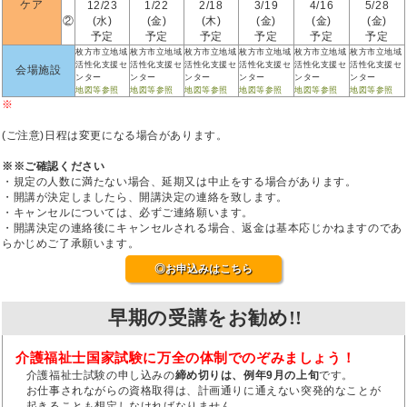
ケア
12/23
1/22
2/18
3/19
4/16
5/28
②
(水)
(金)
(木)
(金)
(金)
(金)
予定
予定
予定
予定
予定
予定
枚方市立地域
枚方市立地域
枚方市立地域
枚方市立地域
枚方市立地域
枚方市立地域
活性化支援セ
活性化支援セ
活性化支援セ
活性化支援セ
活性化支援セ
活性化支援セ
会場施設
ンター
ンター
ンター
ンター
ンター
ンター
地図等参照
地図等参照
地図等参照
地図等参照
地図等参照
地図等参照
※
(ご注意)日程は変更になる場合があります。
※※ご確認ください
・規定の人数に満たない場合、延期又は中止をする場合があります。
・開講が決定しましたら、開講決定の連絡を致します。
・キャンセルについては、必ずご連絡願います。
・開講決定の連絡後にキャンセルされる場合、返金は基本応じかねますのであ
らかじめご了承願います。
◎お申込みはこちら
早期の受講をお勧め!!
介護福祉士国家試験に万全の体制でのぞみましょう！
介護福祉士試験の申し込みの
締め切りは、例年9月の上旬
です。
お仕事されながらの資格取得は、計画通りに通えない突発的なことが
起きることも想定しなければなりません。