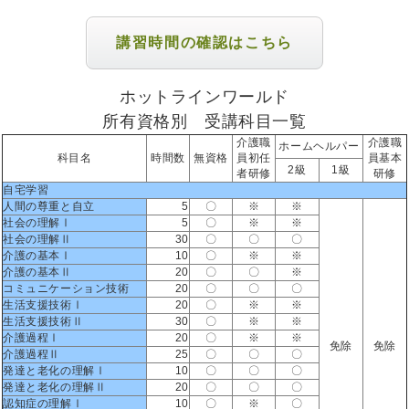
講習時間の確認はこちら
ホットラインワールド
所有資格別 受講科目一覧
介護職
介護職
ホームヘルパー
科目名
時間数
無資格
員初任
員基本
2級
1級
者研修
研修
自宅学習
人間の尊重と自立
5
〇
※
※
社会の理解Ⅰ
5
〇
※
※
社会の理解Ⅱ
30
〇
〇
〇
介護の基本Ⅰ
10
〇
※
※
介護の基本Ⅱ
20
〇
〇
※
コミュニケーション技術
20
〇
〇
〇
生活支援技術Ⅰ
20
〇
※
※
生活支援技術Ⅱ
30
〇
※
※
介護過程Ⅰ
20
〇
※
※
免除
免除
介護過程Ⅱ
25
〇
〇
〇
発達と老化の理解Ⅰ
10
〇
〇
〇
発達と老化の理解Ⅱ
20
〇
〇
〇
認知症の理解Ⅰ
10
〇
※
〇