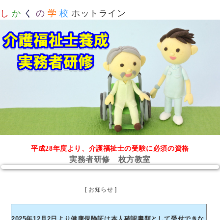
し
か
く
の
学
校
ホットライン
平成28年度より、介護福祉士の受験に必須の資格
実務者研修 枚方教室
[ お知らせ ]
2025年12月2日より健康保険証は本人確認書類として受付できな