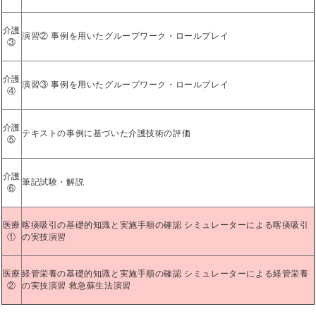
介護
演習② 事例を用いたグループワーク・ロールプレイ
③
介護
演習③ 事例を用いたグループワーク・ロールプレイ
④
介護
テキストの事例に基づいた介護技術の評価
⑤
介護
筆記試験・解説
⑥
医療
喀痰吸引の基礎的知識と実施手順の確認 シミュレーターによる喀痰吸引
①
の実技演習
医療
経管栄養の基礎的知識と実施手順の確認 シミュレーターによる経管栄養
②
の実技演習 救急蘇生法演習