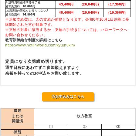
介護職員初任者研修修了者
43,400円
(26,040円)
(17,360円)
通常受講料
86,800円
上記記載の資格をお持ちでない方
48,400円
(29,040円)
(19,360円)
通常受講料
96,800円
※追加支給②は、①の支給が前提となります。令和6年10月1日以降に受
講開始された方が対象です。
※支給の対象に該当するか、支給の手続きについては、ハローワークへ
お問い合わせください。
教育訓練給付制度の詳細はこちら
https://www.hotlinworld.com/kyuufukin/
定員になり次第締め切ります。
通学日程にあわてずご参加願えますよう
余裕を持ってのお申込をお願い致します。
◎お申込みはこちら
満席
または
枚方教室
開講済
①
②
③
状態