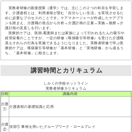
実務者研修の面接授業（通学）では、主にこの２つの科目を学習しま
す。介護過程とは、利用者様が望む「自分らしい生活」を実現させるた
めに必要なプロセスのことです。ケアマネージャーが作成したケアプラ
ンを踏まえ、介護職の視点から分析→介護計画の立案→実施→観察→介
護計画の見直しを行います。
医療的ケアは、医師,看護師または家族によって行われるたんの吸引や
経管栄養のことですが、一定の研修（喀痰吸引等研修）を受けた介護職
員もそれらの行為を実施できるようになりました。実務者研修で学ぶ医
療的ケアは、喀痰吸引等研修が「基本研修」と「実地研修」から成るう
ち、「基本研修」に相当します。
講習時間とカリキュラム
しかくの学校ホットライン
実務者研修カリキュラム
日程
講義内容
介護
介護過程の基礎知識と応用
①
介護
演習① 事例を用いたグループワーク・ロールプレイ
②