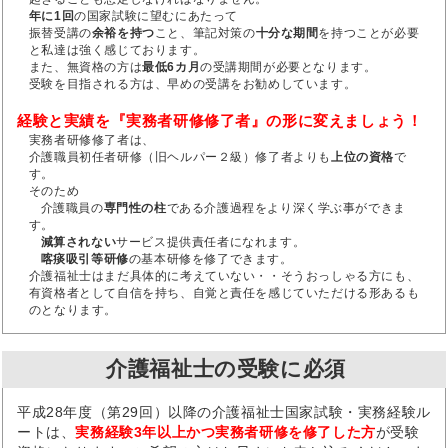
年に1回
の国家試験に望むにあたって
振替受講の
余裕を持つ
こと、筆記対策の
十分な期間
を持つことが必要
と私達は強く感じております。
また、無資格の方は
最低6カ月
の受講期間が必要となります。
受験を目指される方は、早めの受講をお勧めしています。
経験と実績を『実務者研修修了者』の形に変えましょう！
実務者研修修了者は、
介護職員初任者研修（旧ヘルパー２級）修了者よりも
上位の資格
で
す。
そのため
介護職員の
専門性の柱
である介護過程をより深く学ぶ事ができま
す。
減算されない
サービス提供責任者になれます。
喀痰吸引等研修
の基本研修を修了できます。
介護福祉士はまだ具体的に考えていない・・そうおっしゃる方にも、
有資格者として自信を持ち、自覚と責任を感じていただける形あるも
のとなります。
介護福祉士の受験に必須
平成28年度（第29回）以降の介護福祉士国家試験・実務経験ル
ートは、
実務経験3年以上かつ実務者研修を修了した方
が受験