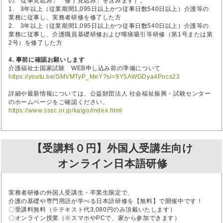
の「従事見込み」「修了見込み」を含みます）。
1. 3年以上（従業期間1,095日以上かつ従事日数540日以上）介護等の
業務に従事し、実務者研修を修了した方
2. 3年以上（従業期間1,095日以上かつ従事日数540日以上）介護等の
業務に従事し、介護職員基礎研修および喀痰吸引等研修（第1号または第
2号）を修了した方
4. 事前に確認お願いします
介護福祉士国家試験 WEB申し込み前の準備について
https://youtu.be/SMVMTyP_MeY?si=9Y5AWGDya4Pocs23
詳細や最新情報については、公益財団法人 社会福祉振興・試験センター
のホームページをご確認ください。
https://www.sssc.or.jp/kaigo/index.html
【受講料０円】外国人受講生向け
オンライン日本語研修
実務者研修の外国人受講生・卒業生限定で、
介護の基礎や専門用語が学べる日本語研修を【無料】で開催中です！
〇受講料無料（※テキスト代3,080円のみ頂戴いたします）
〇オンライン授業（※スマホやPCで、家から参加できます）