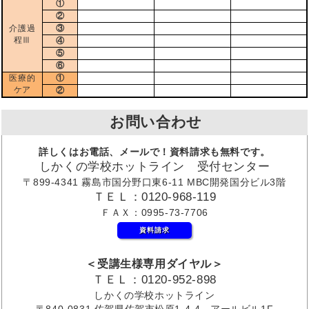
①
②
介護過
③
程Ⅲ
④
⑤
⑥
医療的
①
ケア
②
お問い合わせ
詳しくはお電話、メールで！資料請求も無料です。
しかくの学校ホットライン 受付センター
〒899-4341 霧島市国分野口東6-11 MBC開発国分ビル3階
ＴＥＬ：0120-968-119
ＦＡＸ：0995-73-7706
資料請求
＜受講生様専用ダイヤル＞
ＴＥＬ：0120-952-898
しかくの学校ホットライン
〒840-0831 佐賀県佐賀市松原1-4-4 アールビル1F