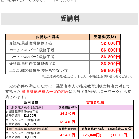
受講料
お持ちの資格
受講料(税込)
32,800円
介護職員基礎研修修了者
86,800円
ホームヘルパー1級修了者
86,800円
ホームヘルパー2級修了者
86,800円
介護職員初任者研修修了者
96,800円
上記記載の資格をお持ちでない方
※上記以外の費用はかかりません。不明点はお問い合わせください。
一定の条件を満たした方は、受講者本人が指定教育訓練実施者に対して
支払った
教育訓練経費の一定の割合
に相当する額がハローワークから支
給されます。
所有資格
実質負担額
【一般教育訓練給付金対象】
支給割合20%
介護職員基礎研修修了者
26,240円
通常受講料
32,800円
ホームヘルパー1級修了者
69,440円
通常受講料
86,800円
【専門実践教育訓練給付金対象】
支給割合50％
(追加支給20％)①
(追加支給10％)②
ホームヘルパー2級修了者
43,400円
(26,040円)
(17,360円)
通常受講料
86,800円