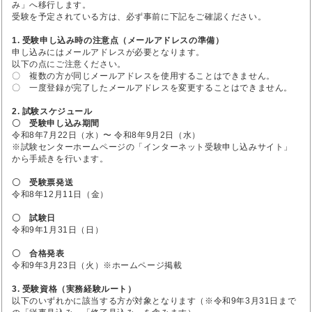
み」へ移行します。
受験を予定されている方は、必ず事前に下記をご確認ください。
1. 受験申し込み時の注意点（メールアドレスの準備）
申し込みにはメールアドレスが必要となります。
以下の点にご注意ください。
〇 複数の方が同じメールアドレスを使用することはできません。
〇 一度登録が完了したメールアドレスを変更することはできません。
2. 試験スケジュール
〇 受験申し込み期間
令和8年7月22日（水）〜 令和8年9月2日（水）
※試験センターホームページの「インターネット受験申し込みサイト」
から手続きを行います。
〇 受験票発送
令和8年12月11日（金）
〇 試験日
令和9年1月31日（日）
〇 合格発表
令和9年3月23日（火）※ホームページ掲載
3. 受験資格（実務経験ルート）
以下のいずれかに該当する方が対象となります（※令和9年3月31日まで