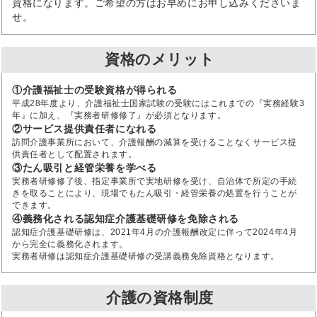
資格になります。ご希望の方はお早めにお申し込みくださいま
せ。
資格のメリット
①介護福祉士の受験資格が得られる
平成28年度より、介護福祉士国家試験の受験にはこれまでの『実務経験3
年』に加え、『実務者研修修了』が必須となります。
②サービス提供責任者になれる
訪問介護事業所において、介護報酬の減算を受けることなくサービス提
供責任者として配置されます。
③たん吸引と経管栄養を学べる
実務者研修修了後、指定事業所で実地研修を受け、自治体で所定の手続
きを取ることにより、現場でもたん吸引・経管栄養の処置を行うことが
できます。
④義務化される認知症介護基礎研修を免除される
認知症介護基礎研修は、2021年4月の介護報酬改定に伴って2024年4月
から完全に義務化されます。
実務者研修は認知症介護基礎研修の受講義務免除資格となります。
介護の資格制度