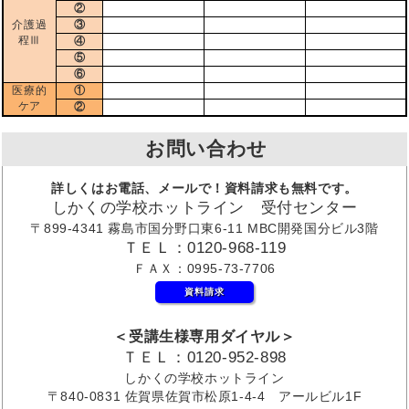
②
介護過
③
程Ⅲ
④
⑤
⑥
医療的
①
ケア
②
お問い合わせ
詳しくはお電話、メールで！資料請求も無料です。
しかくの学校ホットライン 受付センター
〒899-4341 霧島市国分野口東6-11 MBC開発国分ビル3階
ＴＥＬ：0120-968-119
ＦＡＸ：0995-73-7706
資料請求
＜受講生様専用ダイヤル＞
ＴＥＬ：0120-952-898
しかくの学校ホットライン
〒840-0831 佐賀県佐賀市松原1-4-4 アールビル1F