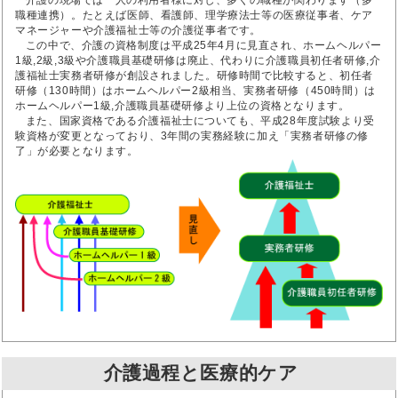
介護の現場では一人の利用者様に対し、多くの職種が関わります（多
職種連携）。たとえば医師、看護師、理学療法士等の医療従事者、ケア
マネージャーや介護福祉士等の介護従事者です。
この中で、介護の資格制度は平成25年4月に見直され、ホームヘルパー
1級,2級,3級や介護職員基礎研修は廃止、代わりに介護職員初任者研修,介
護福祉士実務者研修が創設されました。研修時間で比較すると、初任者
研修（130時間）はホームヘルパー2級相当、実務者研修（450時間）は
ホームヘルパー1級,介護職員基礎研修より上位の資格となります。
また、国家資格である介護福祉士についても、平成28年度試験より受
験資格が変更となっており、3年間の実務経験に加え「実務者研修の修
了」が必要となります。
介護過程と医療的ケア