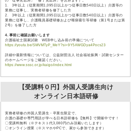
の「従事見込み」「修了見込み」を含みます）。
1. 3年以上（従業期間1,095日以上かつ従事日数540日以上）介護等の
業務に従事し、実務者研修を修了した方
2. 3年以上（従業期間1,095日以上かつ従事日数540日以上）介護等の
業務に従事し、介護職員基礎研修および喀痰吸引等研修（第1号または第
2号）を修了した方
4. 事前に確認お願いします
介護福祉士国家試験 WEB申し込み前の準備について
https://youtu.be/SMVMTyP_MeY?si=9Y5AWGDya4Pocs23
詳細や最新情報については、公益財団法人 社会福祉振興・試験センター
のホームページをご確認ください。
https://www.sssc.or.jp/kaigo/index.html
【受講料０円】外国人受講生向け
オンライン日本語研修
実務者研修の外国人受講生・卒業生限定で、
介護の基礎や専門用語が学べる日本語研修を【無料】で開催中です！
〇受講料無料（※テキスト代3,080円のみ頂戴いたします）
〇オンライン授業（※スマホやPCで、家から参加できます）