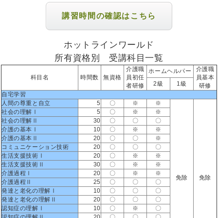
講習時間の確認はこちら
ホットラインワールド
所有資格別 受講科目一覧
介護職
介護職
ホームヘルパー
科目名
時間数
無資格
員初任
員基本
2級
1級
者研修
研修
自宅学習
人間の尊重と自立
5
〇
※
※
社会の理解Ⅰ
5
〇
※
※
社会の理解Ⅱ
30
〇
〇
〇
介護の基本Ⅰ
10
〇
※
※
介護の基本Ⅱ
20
〇
〇
※
コミュニケーション技術
20
〇
〇
〇
生活支援技術Ⅰ
20
〇
※
※
生活支援技術Ⅱ
30
〇
※
※
介護過程Ⅰ
20
〇
※
※
免除
免除
介護過程Ⅱ
25
〇
〇
〇
発達と老化の理解Ⅰ
10
〇
〇
〇
発達と老化の理解Ⅱ
20
〇
〇
〇
認知症の理解Ⅰ
10
〇
※
〇
認知症の理解Ⅱ
20
〇
〇
〇