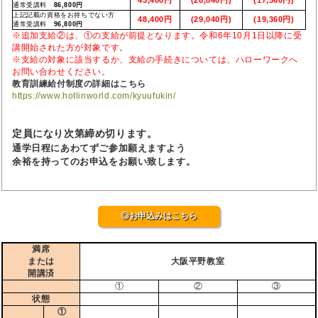
通常受講料
86,800円
上記記載の資格をお持ちでない方
48,400円
(29,040円)
(19,360円)
通常受講料
96,800円
※追加支給②は、①の支給が前提となります。令和6年10月1日以降に受
講開始された方が対象です。
※支給の対象に該当するか、支給の手続きについては、ハローワークへ
お問い合わせください。
教育訓練給付制度の詳細はこちら
https://www.hotlinworld.com/kyuufukin/
定員になり次第締め切ります。
通学日程にあわてずご参加願えますよう
余裕を持ってのお申込をお願い致します。
◎お申込みはこちら
満席
または
大阪平野教室
開講済
①
②
③
状態
①