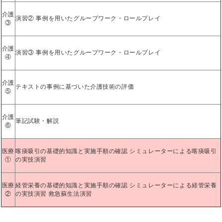
介護
演習② 事例を用いたグループワーク・ロールプレイ
③
介護
演習③ 事例を用いたグループワーク・ロールプレイ
④
介護
テキストの事例に基づいた介護技術の評価
⑤
介護
筆記試験・解説
⑥
医療
喀痰吸引の基礎的知識と実施手順の確認 シミュレーターによる喀痰吸引
①
の実技演習
医療
経管栄養の基礎的知識と実施手順の確認 シミュレーターによる経管栄養
②
の実技演習 救急蘇生法演習