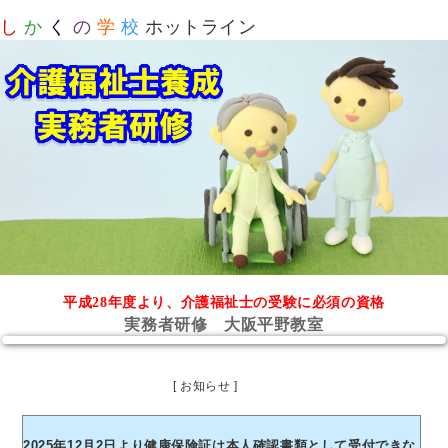
し
か
く
の
学
校
ホットライン
平成28年度より、介護福祉士の受験に必須の資格
実務者研修 大阪平野教室
[ お知らせ ]
2025年12月2日より健康保険証は本人確認書類として受付できな