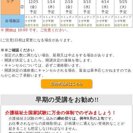
ケア
12/25
1/14
2/19
3/10
4/14
5/25
②
(金)
(木)
(金)
(水)
(水)
(火)
予定
予定
予定
予定
予定
予定
コミュティプ
コミュティプ
コミュティプ
コミュティプ
コミュティプ
コミュティプ
会場施設
ラザ平野
ラザ平野
ラザ平野
ラザ平野
ラザ平野
ラザ平野
地図等参照
地図等参照
地図等参照
地図等参照
地図等参照
地図等参照
※ 開始は 10:00 です。ご注意ください。
(ご注意)日程は変更になる場合があります。
※※ご確認ください
・規定の人数に満たない場合、延期又は中止をする場合があります。
・開講が決定しましたら、開講決定の連絡を致します。
・キャンセルについては、必ずご連絡願います。
・開講決定の連絡後にキャンセルされる場合、返金は基本応じかねますのであ
らかじめご了承願います。
◎お申込みはこちら
早期の受講をお勧め!!
介護福祉士国家試験に万全の体制でのぞみましょう！
介護福祉士試験の申し込みの
締め切りは、例年9月の上旬
です。
お仕事されながらの資格取得は、計画通りに通えない突発的なことが
起きることも想定しなければなりません。