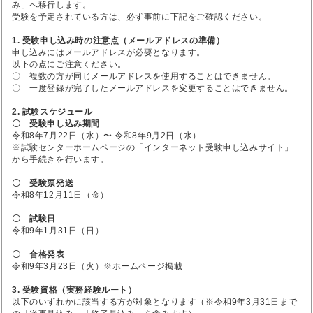
み」へ移行します。
受験を予定されている方は、必ず事前に下記をご確認ください。
1. 受験申し込み時の注意点（メールアドレスの準備）
申し込みにはメールアドレスが必要となります。
以下の点にご注意ください。
〇 複数の方が同じメールアドレスを使用することはできません。
〇 一度登録が完了したメールアドレスを変更することはできません。
2. 試験スケジュール
〇 受験申し込み期間
令和8年7月22日（水）〜 令和8年9月2日（水）
※試験センターホームページの「インターネット受験申し込みサイト」
から手続きを行います。
〇 受験票発送
令和8年12月11日（金）
〇 試験日
令和9年1月31日（日）
〇 合格発表
令和9年3月23日（火）※ホームページ掲載
3. 受験資格（実務経験ルート）
以下のいずれかに該当する方が対象となります（※令和9年3月31日まで