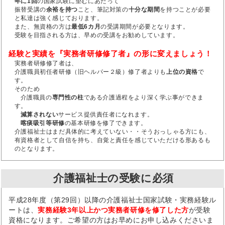
年に1回
の国家試験に望むにあたって
振替受講の
余裕を持つ
こと、筆記対策の
十分な期間
を持つことが必要
と私達は強く感じております。
また、無資格の方は
最低6カ月
の受講期間が必要となります。
受験を目指される方は、早めの受講をお勧めしています。
経験と実績を『実務者研修修了者』の形に変えましょう！
実務者研修修了者は、
介護職員初任者研修（旧ヘルパー２級）修了者よりも
上位の資格
で
す。
そのため
介護職員の
専門性の柱
である介護過程をより深く学ぶ事ができま
す。
減算されない
サービス提供責任者になれます。
喀痰吸引等研修
の基本研修を修了できます。
介護福祉士はまだ具体的に考えていない・・そうおっしゃる方にも、
有資格者として自信を持ち、自覚と責任を感じていただける形あるも
のとなります。
介護福祉士の受験に必須
平成28年度（第29回）以降の介護福祉士国家試験・実務経験ル
ートは、
実務経験3年以上かつ実務者研修を修了した方
が受験
資格になります。ご希望の方はお早めにお申し込みくださいま