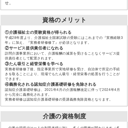
せ。
資格のメリット
①介護福祉士の受験資格が得られる
平成28年度より、介護福祉士国家試験の受験にはこれまでの『実務経験3
年』に加え、『実務者研修修了』が必須となります。
②サービス提供責任者になれる
訪問介護事業所において、介護報酬の減算を受けることなくサービス提
供責任者として配置されます。
③たん吸引と経管栄養を学べる
実務者研修修了後、指定事業所で実地研修を受け、自治体で所定の手続
きを取ることにより、現場でもたん吸引・経管栄養の処置を行うことが
できます。
④義務化される認知症介護基礎研修を免除される
認知症介護基礎研修は、2021年4月の介護報酬改定に伴って2024年4月
から完全に義務化されます。
実務者研修は認知症介護基礎研修の受講義務免除資格となります。
介護の資格制度