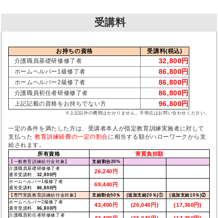
受講料
お持ちの資格
受講料(税込)
32,800円
介護職員基礎研修修了者
86,800円
ホームヘルパー1級修了者
86,800円
ホームヘルパー2級修了者
86,800円
介護職員初任者研修修了者
96,800円
上記記載の資格をお持ちでない方
※上記以外の費用はかかりません。不明点はお問い合わせください。
一定の条件を満たした方は、受講者本人が指定教育訓練実施者に対して
支払った
教育訓練経費の一定の割合
に相当する額がハローワークから支
給されます。
所有資格
実質負担額
【一般教育訓練給付金対象】
支給割合20%
介護職員基礎研修修了者
26,240円
通常受講料
32,800円
ホームヘルパー1級修了者
69,440円
通常受講料
86,800円
【専門実践教育訓練給付金対象】
支給割合50％
(追加支給20％)①
(追加支給10％)②
ホームヘルパー2級修了者
43,400円
(26,040円)
(17,360円)
通常受講料
86,800円
介護職員初任者研修修了者
43,400円
(26,040円)
(17,360円)