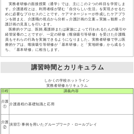
実務者研修の面接授業（通学）では、主にこの２つの科目を学習しま
す。介護過程とは、利用者様が望む「自分らしい生活」を実現させるた
めに必要なプロセスのことです。ケアマネージャーが作成したケアプラ
ンを踏まえ、介護職の視点から分析→介護計画の立案→実施→観察→介
護計画の見直しを行います。
医療的ケアは、医師,看護師または家族によって行われるたんの吸引や
経管栄養のことですが、一定の研修（喀痰吸引等研修）を受けた介護職
員もそれらの行為を実施できるようになりました。実務者研修で学ぶ医
療的ケアは、喀痰吸引等研修が「基本研修」と「実地研修」から成るう
ち、「基本研修」に相当します。
講習時間とカリキュラム
しかくの学校ホットライン
実務者研修カリキュラム
日程
講義内容
介護
介護過程の基礎知識と応用
①
介護
演習① 事例を用いたグループワーク・ロールプレイ
②