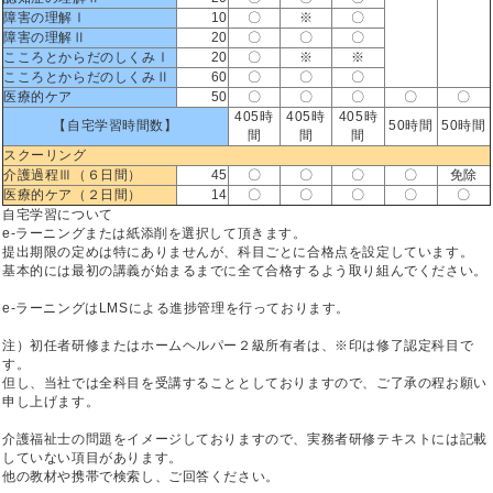
障害の理解Ⅰ
10
〇
※
〇
障害の理解Ⅱ
20
〇
〇
〇
こころとからだのしくみⅠ
20
〇
※
※
こころとからだのしくみⅡ
60
〇
〇
〇
医療的ケア
50
〇
〇
〇
〇
〇
405時
405時
405時
【自宅学習時間数】
50時間
50時間
間
間
間
スクーリング
介護過程Ⅲ（６日間）
45
〇
〇
〇
〇
免除
医療的ケア（２日間）
14
〇
〇
〇
〇
〇
自宅学習について
e-ラーニングまたは紙添削を選択して頂きます。
提出期限の定めは特にありませんが、科目ごとに合格点を設定しています。
基本的には最初の講義が始まるまでに全て合格するよう取り組んでください。
e-ラーニングはLMSによる進捗管理を行っております。
注）初任者研修またはホームヘルパー２級所有者は、※印は修了認定科目で
す。
但し、当社では全科目を受講することとしておりますので、ご了承の程お願い
申し上げます。
介護福祉士の問題をイメージしておりますので、実務者研修テキストには記載
していない項目があります。
他の教材や携帯で検索し、ご回答ください。