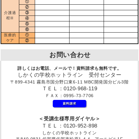
①
②
介護過
③
程Ⅲ
④
⑤
⑥
医療的
①
ケア
②
お問い合わせ
詳しくはお電話、メールで！資料請求も無料です。
しかくの学校ホットライン 受付センター
〒899-4341 霧島市国分野口東6-11 MBC開発国分ビル3階
ＴＥＬ：0120-968-119
ＦＡＸ：0995-73-7706
資料請求
＜受講生様専用ダイヤル＞
ＴＥＬ：0120-952-898
しかくの学校ホットライン
〒840-0831 佐賀県佐賀市松原1-4-4 アールビル1F