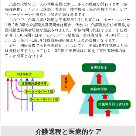
介護の現場では一人の利用者様に対し、多くの職種が関わります（多
職種連携）。たとえば医師、看護師、理学療法士等の医療従事者、ケア
マネージャーや介護福祉士等の介護従事者です。
この中で、介護の資格制度は平成25年4月に見直され、ホームヘルパー
1級,2級,3級や介護職員基礎研修は廃止、代わりに介護職員初任者研修,介
護福祉士実務者研修が創設されました。研修時間で比較すると、初任者
研修（130時間）はホームヘルパー2級相当、実務者研修（450時間）は
ホームヘルパー1級,介護職員基礎研修より上位の資格となります。
また、国家資格である介護福祉士についても、平成28年度試験より受
験資格が変更となっており、3年間の実務経験に加え「実務者研修の修
了」が必要となります。
介護過程と医療的ケア