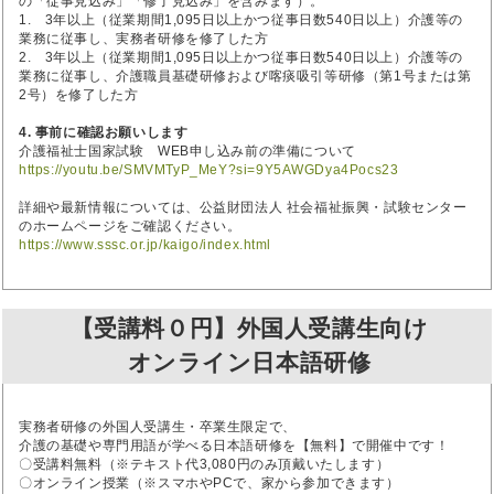
の「従事見込み」「修了見込み」を含みます）。
1. 3年以上（従業期間1,095日以上かつ従事日数540日以上）介護等の
業務に従事し、実務者研修を修了した方
2. 3年以上（従業期間1,095日以上かつ従事日数540日以上）介護等の
業務に従事し、介護職員基礎研修および喀痰吸引等研修（第1号または第
2号）を修了した方
4. 事前に確認お願いします
介護福祉士国家試験 WEB申し込み前の準備について
https://youtu.be/SMVMTyP_MeY?si=9Y5AWGDya4Pocs23
詳細や最新情報については、公益財団法人 社会福祉振興・試験センター
のホームページをご確認ください。
https://www.sssc.or.jp/kaigo/index.html
【受講料０円】外国人受講生向け
オンライン日本語研修
実務者研修の外国人受講生・卒業生限定で、
介護の基礎や専門用語が学べる日本語研修を【無料】で開催中です！
〇受講料無料（※テキスト代3,080円のみ頂戴いたします）
〇オンライン授業（※スマホやPCで、家から参加できます）