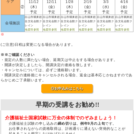
ケア
11/12
12/11
1/28
2/19
3/3
4/16
②
(木)
(金)
(木)
(金)
(水)
(金)
予定
予定
予定
予定
予定
予定
白山市鶴来総
白山市鶴来総
白山市鶴来総
白山市鶴来総
白山市鶴来総
白山市鶴来総
合文化会館ク
合文化会館ク
合文化会館ク
合文化会館ク
合文化会館ク
合文化会館ク
会場施設
レイン
レイン
レイン
レイン
レイン
レイン
地図等参照
地図等参照
地図等参照
地図等参照
地図等参照
地図等参照
※
(ご注意)日程は変更になる場合があります。
※※ご確認ください
・規定の人数に満たない場合、延期又は中止をする場合があります。
・開講が決定しましたら、開講決定の連絡を致します。
・キャンセルについては、必ずご連絡願います。
・開講決定の連絡後にキャンセルされる場合、返金は基本応じかねますのであ
らかじめご了承願います。
◎お申込みはこちら
早期の受講をお勧め!!
介護福祉士国家試験に万全の体制でのぞみましょう！
介護福祉士試験の申し込みの
締め切りは、例年9月の上旬
です。
お仕事されながらの資格取得は、計画通りに通えない突発的なことが
起きることも想定しなければなりません。