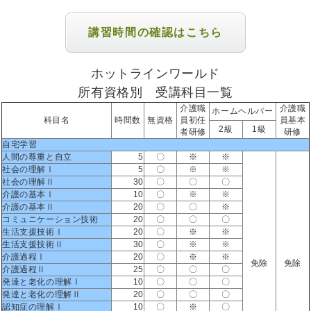
講習時間の確認はこちら
ホットラインワールド
所有資格別 受講科目一覧
介護職
介護職
ホームヘルパー
科目名
時間数
無資格
員初任
員基本
2級
1級
者研修
研修
自宅学習
人間の尊重と自立
5
〇
※
※
社会の理解Ⅰ
5
〇
※
※
社会の理解Ⅱ
30
〇
〇
〇
介護の基本Ⅰ
10
〇
※
※
介護の基本Ⅱ
20
〇
〇
※
コミュニケーション技術
20
〇
〇
〇
生活支援技術Ⅰ
20
〇
※
※
生活支援技術Ⅱ
30
〇
※
※
介護過程Ⅰ
20
〇
※
※
免除
免除
介護過程Ⅱ
25
〇
〇
〇
発達と老化の理解Ⅰ
10
〇
〇
〇
発達と老化の理解Ⅱ
20
〇
〇
〇
認知症の理解Ⅰ
10
〇
※
〇