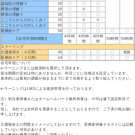
認知症の理解Ⅱ
20
〇
〇
〇
障害の理解Ⅰ
10
〇
※
〇
障害の理解Ⅱ
20
〇
〇
〇
こころとからだのしくみⅠ
20
〇
※
※
こころとからだのしくみⅡ
60
〇
〇
〇
医療的ケア
50
〇
〇
〇
〇
〇
405時
405時
405時
【自宅学習時間数】
50時間
50時間
間
間
間
スクーリング
介護過程Ⅲ（６日間）
45
〇
〇
〇
〇
免除
医療的ケア（２日間）
14
〇
〇
〇
〇
〇
自宅学習について
e-ラーニングまたは紙添削を選択して頂きます。
提出期限の定めは特にありませんが、科目ごとに合格点を設定しています。
基本的には最初の講義が始まるまでに全て合格するよう取り組んでください。
e-ラーニングはLMSによる進捗管理を行っております。
注）初任者研修またはホームヘルパー２級所有者は、※印は修了認定科目で
す。
但し、当社では全科目を受講することとしておりますので、ご了承の程お願い
申し上げます。
介護福祉士の問題をイメージしておりますので、実務者研修テキストには記載
していない項目があります。
他の教材や携帯で検索し、ご回答ください。