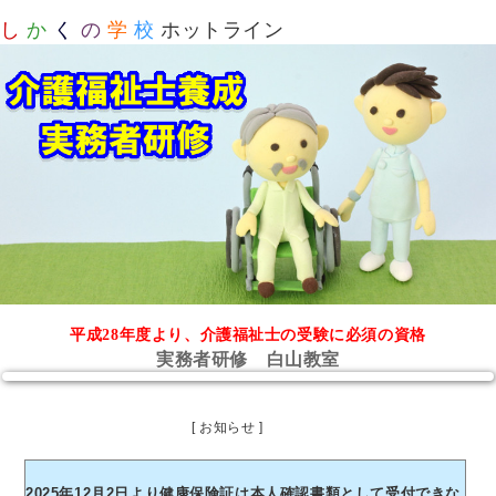
し
か
く
の
学
校
ホットライン
平成28年度より、介護福祉士の受験に必須の資格
実務者研修 白山教室
[ お知らせ ]
2025年12月2日より健康保険証は本人確認書類として受付できな