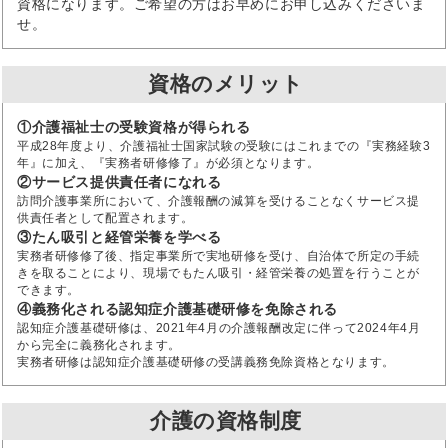
資格になります。ご希望の方はお早めにお申し込みくださいま
せ。
資格のメリット
①介護福祉士の受験資格が得られる
平成28年度より、介護福祉士国家試験の受験にはこれまでの『実務経験3
年』に加え、『実務者研修修了』が必須となります。
②サービス提供責任者になれる
訪問介護事業所において、介護報酬の減算を受けることなくサービス提
供責任者として配置されます。
③たん吸引と経管栄養を学べる
実務者研修修了後、指定事業所で実地研修を受け、自治体で所定の手続
きを取ることにより、現場でもたん吸引・経管栄養の処置を行うことが
できます。
④義務化される認知症介護基礎研修を免除される
認知症介護基礎研修は、2021年4月の介護報酬改定に伴って2024年4月
から完全に義務化されます。
実務者研修は認知症介護基礎研修の受講義務免除資格となります。
介護の資格制度