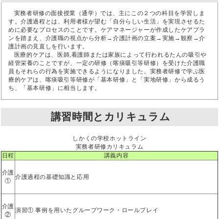
実務者研修の面接授業（通学）では、主にこの２つの科目を学習しま
す。介護過程とは、利用者様が望む「自分らしい生活」を実現させるた
めに必要なプロセスのことです。ケアマネージャーが作成したケアプラ
ンを踏まえ、介護職の視点から分析→介護計画の立案→実施→観察→介
護計画の見直しを行います。
医療的ケアは、医師,看護師または家族によって行われるたんの吸引や
経管栄養のことですが、一定の研修（喀痰吸引等研修）を受けた介護職
員もそれらの行為を実施できるようになりました。実務者研修で学ぶ医
療的ケアは、喀痰吸引等研修が「基本研修」と「実地研修」から成るう
ち、「基本研修」に相当します。
講習時間とカリキュラム
しかくの学校ホットライン
実務者研修カリキュラム
日程
講義内容
介護
介護過程の基礎知識と応用
①
介護
演習① 事例を用いたグループワーク・ロールプレイ
②