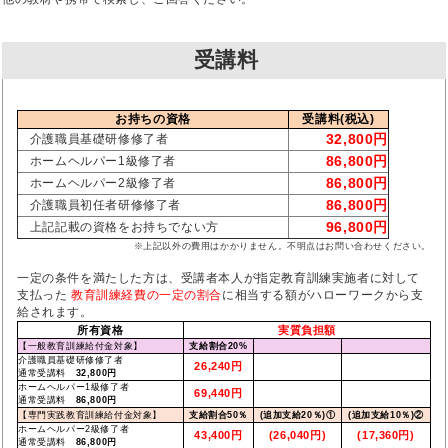
受講料
お持ちの資格
受講料(税込)
32,800円
介護職員基礎研修修了者
86,800円
ホームヘルパー1級修了者
86,800円
ホームヘルパー2級修了者
86,800円
介護職員初任者研修修了者
96,800円
上記記載の資格をお持ちでない方
※上記以外の費用はかかりません。不明点はお問い合わせください。
一定の条件を満たした方は、受講者本人が指定教育訓練実施者に対して
支払った
教育訓練経費の一定の割合
に相当する額がハローワークから支
給されます。
所有資格
実質負担額
【一般教育訓練給付金対象】
支給割合20%
介護職員基礎研修修了者
26,240円
通常受講料
32,800円
ホームヘルパー1級修了者
69,440円
通常受講料
86,800円
【専門実践教育訓練給付金対象】
支給割合50％
(追加支給20％)①
(追加支給10％)②
ホームヘルパー2級修了者
43,400円
(26,040円)
(17,360円)
通常受講料
86,800円