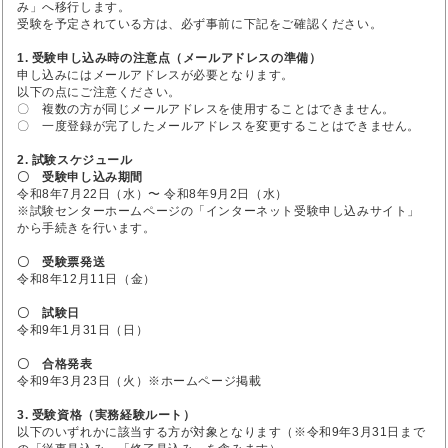
み」へ移行します。
受験を予定されている方は、必ず事前に下記をご確認ください。
1. 受験申し込み時の注意点（メールアドレスの準備）
申し込みにはメールアドレスが必要となります。
以下の点にご注意ください。
〇 複数の方が同じメールアドレスを使用することはできません。
〇 一度登録が完了したメールアドレスを変更することはできません。
2. 試験スケジュール
〇 受験申し込み期間
令和8年7月22日（水）〜 令和8年9月2日（水）
※試験センターホームページの「インターネット受験申し込みサイト」
から手続きを行います。
〇 受験票発送
令和8年12月11日（金）
〇 試験日
令和9年1月31日（日）
〇 合格発表
令和9年3月23日（火）※ホームページ掲載
3. 受験資格（実務経験ルート）
以下のいずれかに該当する方が対象となります（※令和9年3月31日まで