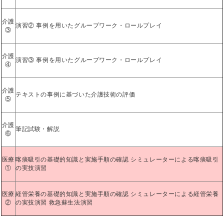
介護
演習② 事例を用いたグループワーク・ロールプレイ
③
介護
演習③ 事例を用いたグループワーク・ロールプレイ
④
介護
テキストの事例に基づいた介護技術の評価
⑤
介護
筆記試験・解説
⑥
医療
喀痰吸引の基礎的知識と実施手順の確認 シミュレーターによる喀痰吸引
①
の実技演習
医療
経管栄養の基礎的知識と実施手順の確認 シミュレーターによる経管栄養
②
の実技演習 救急蘇生法演習