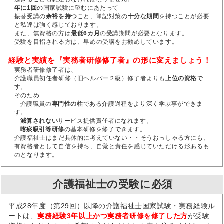
年に1回
の国家試験に望むにあたって
振替受講の
余裕を持つ
こと、筆記対策の
十分な期間
を持つことが必要
と私達は強く感じております。
また、無資格の方は
最低6カ月
の受講期間が必要となります。
受験を目指される方は、早めの受講をお勧めしています。
経験と実績を『実務者研修修了者』の形に変えましょう！
実務者研修修了者は、
介護職員初任者研修（旧ヘルパー２級）修了者よりも
上位の資格
で
す。
そのため
介護職員の
専門性の柱
である介護過程をより深く学ぶ事ができま
す。
減算されない
サービス提供責任者になれます。
喀痰吸引等研修
の基本研修を修了できます。
介護福祉士はまだ具体的に考えていない・・そうおっしゃる方にも、
有資格者として自信を持ち、自覚と責任を感じていただける形あるも
のとなります。
介護福祉士の受験に必須
平成28年度（第29回）以降の介護福祉士国家試験・実務経験ル
ートは、
実務経験3年以上かつ実務者研修を修了した方
が受験