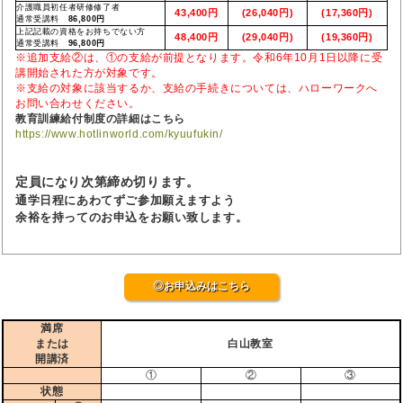
介護職員初任者研修修了者
43,400円
(26,040円)
(17,360円)
通常受講料
86,800円
上記記載の資格をお持ちでない方
48,400円
(29,040円)
(19,360円)
通常受講料
96,800円
※追加支給②は、①の支給が前提となります。令和6年10月1日以降に受
講開始された方が対象です。
※支給の対象に該当するか、支給の手続きについては、ハローワークへ
お問い合わせください。
教育訓練給付制度の詳細はこちら
https://www.hotlinworld.com/kyuufukin/
定員になり次第締め切ります。
通学日程にあわてずご参加願えますよう
余裕を持ってのお申込をお願い致します。
◎お申込みはこちら
満席
または
白山教室
開講済
①
②
③
状態