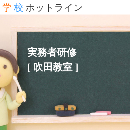
学
校
ホットライン
実務者研修
[ 吹田教室 ]