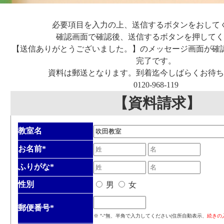
必要項目を入力の上、送信するボタンをおして
確認画面で確認後、送信するボタンを押してく
【送信ありがとうございました。】のメッセージ画面が確
完了です。
資料は郵送となります。到着迄今しばらくお待ち
0120-968-119
【資料請求】
教室名
お名前
*
ふりがな
*
性別
男
女
郵便番号
*
※ "-"無、半角で入力してください(住所自動表示、
続きの