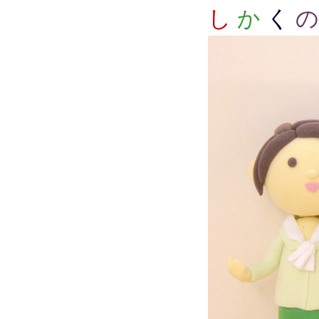
し
か
く
の