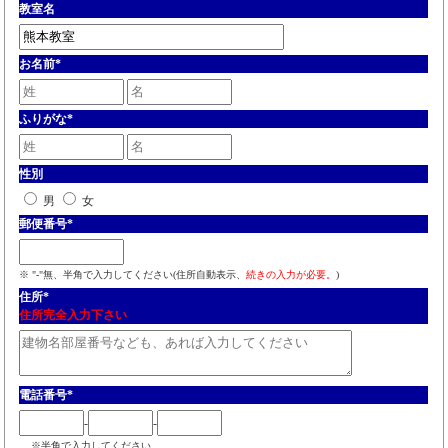
教室名
お名前
*
ふりがな
*
性別
男
女
郵便番号
*
※ "-"無、半角で入力してください(住所自動表示、
続きの入力が必要。
)
住所
*
住所完全入力下さい
電話番号
*
-
-
※半角で入力してください