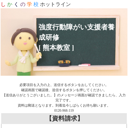
し
か
く
の
学
校
ホットライン
強度行動障がい支援者養
成研修
[ 熊本教室 ]
必要項目を入力の上、送信するボタンをおしてください。
確認画面で確認後、送信するボタンを押してください。
【送信ありがとうございました。】のメッセージ画面が確認できましたら、入力
完了です。
資料は郵送となります。到着迄今しばらくお待ち願います。
0120-968-119
【資料請求】