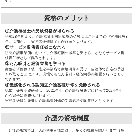
せ。
資格のメリット
①介護福祉士の受験資格が得られる
平成28年度より、介護福祉士国家試験の受験にはこれまでの『実務経験3
年』に加え、『実務者研修修了』が必須となります。
②サービス提供責任者になれる
訪問介護事業所において、介護報酬の減算を受けることなくサービス提
供責任者として配置されます。
③たん吸引と経管栄養を学べる
実務者研修修了後、指定事業所で実地研修を受け、自治体で所定の手続
きを取ることにより、現場でもたん吸引・経管栄養の処置を行うことが
できます。
④義務化される認知症介護基礎研修を免除される
認知症介護基礎研修は、2021年4月の介護報酬改定に伴って2024年4月
から完全に義務化されます。
実務者研修は認知症介護基礎研修の受講義務免除資格となります。
介護の資格制度
介護の現場では一人の利用者様に対し、多くの職種が関わります（多