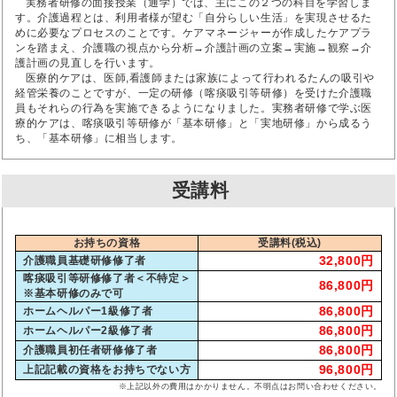
実務者研修の面接授業（通学）では、主にこの２つの科目を学習しま
す。介護過程とは、利用者様が望む「自分らしい生活」を実現させるた
めに必要なプロセスのことです。ケアマネージャーが作成したケアプラ
ンを踏まえ、介護職の視点から分析→介護計画の立案→実施→観察→介
護計画の見直しを行います。
医療的ケアは、医師,看護師または家族によって行われるたんの吸引や
経管栄養のことですが、一定の研修（喀痰吸引等研修）を受けた介護職
員もそれらの行為を実施できるようになりました。実務者研修で学ぶ医
療的ケアは、喀痰吸引等研修が「基本研修」と「実地研修」から成るう
ち、「基本研修」に相当します。
受講料
お持ちの資格
受講料(税込)
32,800円
介護職員基礎研修修了者
喀痰吸引等研修修了者＜不特定＞
86,800円
※基本研修のみで可
86,800円
ホームヘルパー1級修了者
86,800円
ホームヘルパー2級修了者
86,800円
介護職員初任者研修修了者
96,800円
上記記載の資格をお持ちでない方
※上記以外の費用はかかりません。不明点はお問い合わせください。