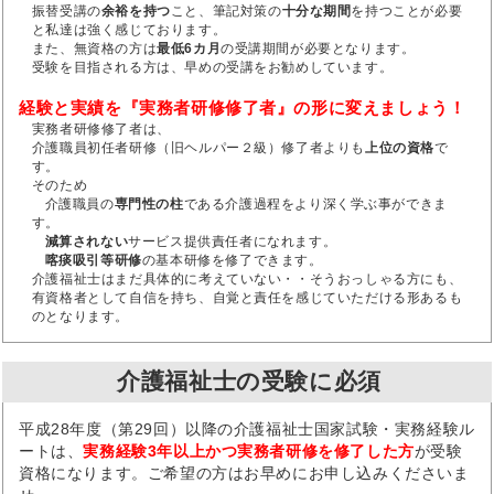
振替受講の
余裕を持つ
こと、筆記対策の
十分な期間
を持つことが必要
と私達は強く感じております。
また、無資格の方は
最低6カ月
の受講期間が必要となります。
受験を目指される方は、早めの受講をお勧めしています。
経験と実績を『実務者研修修了者』の形に変えましょう！
実務者研修修了者は、
介護職員初任者研修（旧ヘルパー２級）修了者よりも
上位の資格
で
す。
そのため
介護職員の
専門性の柱
である介護過程をより深く学ぶ事ができま
す。
減算されない
サービス提供責任者になれます。
喀痰吸引等研修
の基本研修を修了できます。
介護福祉士はまだ具体的に考えていない・・そうおっしゃる方にも、
有資格者として自信を持ち、自覚と責任を感じていただける形あるも
のとなります。
介護福祉士の受験に必須
平成28年度（第29回）以降の介護福祉士国家試験・実務経験ル
ートは、
実務経験3年以上かつ実務者研修を修了した方
が受験
資格になります。ご希望の方はお早めにお申し込みくださいま