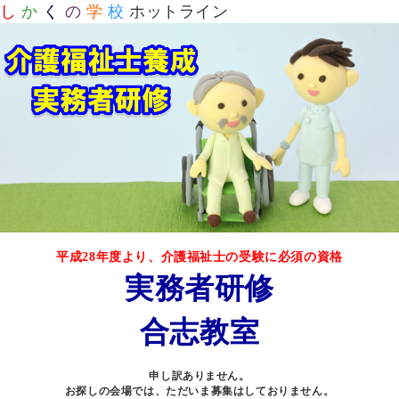
し
か
く
の
学
校
ホットライン
平成28年度より、介護福祉士の受験に必須の資格
実務者研修
合志教室
申し訳ありません。
お探しの会場では、ただいま募集はしておりません。