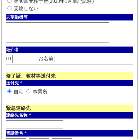
第40回受験予定(2028年1月筆記試験)
受験しない
志望動機等
紹介者
ID
お名前
修了証、教材等送付先
送付先
*
自宅
事業所
緊急連絡先
連絡先名称
*
電話番号
*