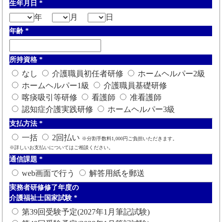
生年月日
*
年
月
日
年齢
*
所持資格
*
なし
介護職員初任者研修
ホームヘルパー2級
ホームヘルパー1級
介護職員基礎研修
喀痰吸引等研修
看護師
准看護師
認知症介護実践研修
ホームヘルパー3級
支払方法
*
一括
2回払い
※分割手数料1,000円ご負担いただきます。
※詳しいお支払いについてはご相談ください。
通信課題
*
web画面で行う
解答用紙を郵送
実務者研修修了年度の
介護福祉士国家試験
*
第39回受験予定(2027年1月筆記試験)