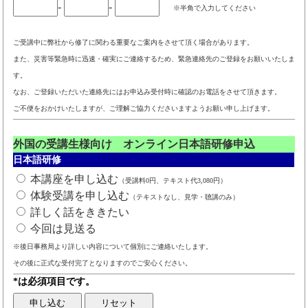
-
-
※半角で入力してください
ご受講中に弊社から修了に関わる重要なご案内をさせて頂く場合があります。
また、災害等緊急時に迅速・確実にご連絡するため、緊急連絡先のご登録をお願いいたしま
す。
なお、ご登録いただいた連絡先にはお申込み受付時に確認のお電話をさせて頂きます。
ご不便をおかけいたしますが、ご理解ご協力くださいますようお願い申し上げます。
外国の受講生様向け オンライン日本語研修申込
日本語研修
本講座を申し込む
（受講料0円、テキスト代3,080円）
体験受講を申し込む
（テキストなし、見学・聴講のみ）
詳しく話をききたい
今回は見送る
※後日事務局より詳しい内容について個別にご連絡いたします。
その後に正式な受付完了となりますのでご安心ください。
*は必須項目です。