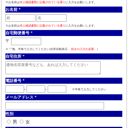
※お名前は
本人確認書類に記載されている通り
に入力をお願いします。
お名前
*
※お名前は
本人確認書類に記載されている通り
に入力をお願いします。
自宅郵便番号
*
〒
※ "-"無、半角で入力してください(住所自動表示、
続きの入力が必要。
)
自宅住所
*
電話番号
*
-
-
※半角で入力してください
メールアドレス
*
性別
男
女