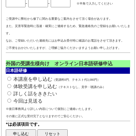
-
-
※半角で入力してください
ご受講中に弊社から修了に関わる重要なご案内をさせて頂く場合があります。
また、災害等緊急時に迅速・確実にご連絡するため、緊急連絡先のご登録をお願いいたしま
す。
なお、ご登録いただいた連絡先にはお申込み受付時に確認のお電話をさせて頂きます。
ご不便をおかけいたしますが、ご理解ご協力くださいますようお願い申し上げます。
外国の受講生様向け オンライン日本語研修申込
日本語研修
本講座を申し込む
（受講料0円、テキスト代3,080円）
体験受講を申し込む
（テキストなし、見学・聴講のみ）
詳しく話をききたい
今回は見送る
※後日事務局より詳しい内容について個別にご連絡いたします。
その後に正式な受付完了となりますのでご安心ください。
*は必須項目です。