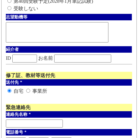
第40回受験予定(2028年1月筆記試験)
受験しない
志望動機等
紹介者
ID
お名前
修了証、教材等送付先
送付先
*
自宅
事業所
緊急連絡先
連絡先名称
*
電話番号
*