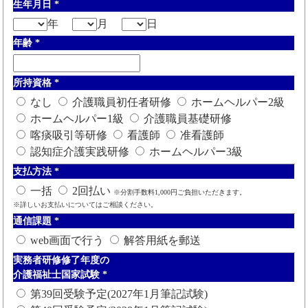
生年月日
*
年
月
日
年齢
*
所持資格
*
なし
介護職員初任者研修
ホームヘルパー2級
ホームヘルパー1級
介護職員基礎研修
喀痰吸引等研修
看護師
准看護師
認知症介護実践研修
ホームヘルパー3級
支払方法
*
一括
2回払い
※分割手数料1,000円ご負担いただきます。
※詳しいお支払いについてはご相談ください。
通信課題
*
web画面で行う
解答用紙を郵送
実務者研修修了年度の
介護福祉士国家試験
*
第39回受験予定(2027年1月筆記試験)