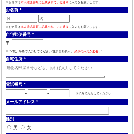
※お名前は
本人確認書類に記載されている通り
に入力をお願いします。
お名前
*
※お名前は
本人確認書類に記載されている通り
に入力をお願いします。
自宅郵便番号
*
〒
※ "-"無、半角で入力してください(住所自動表示、
続きの入力が必要。
)
自宅住所
*
電話番号
*
-
-
※半角で入力してください
メールアドレス
*
性別
男
女