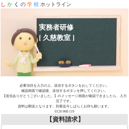
し
か
く
の
学
校
ホットライン
実務者研修
[ 久慈教室 ]
必要項目を入力の上、送信するボタンをおしてください。
確認画面で確認後、送信するボタンを押してください。
【送信ありがとうございました。】のメッセージ画面が確認できましたら、入力
完了です。
資料は郵送となります。到着迄今しばらくお待ち願います。
0120-968-119
【資料請求】