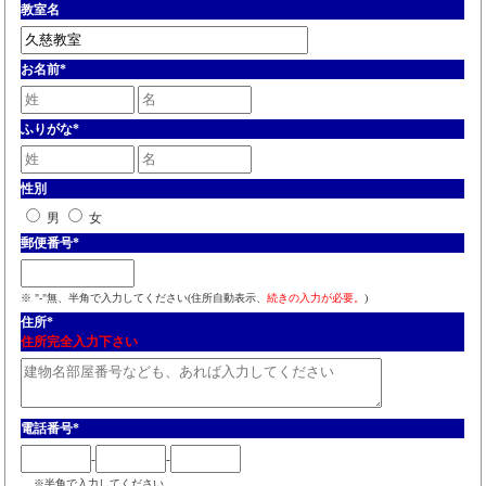
教室名
お名前
*
ふりがな
*
性別
男
女
郵便番号
*
※ "-"無、半角で入力してください(住所自動表示、
続きの入力が必要。
)
住所
*
住所完全入力下さい
電話番号
*
-
-
※半角で入力してください