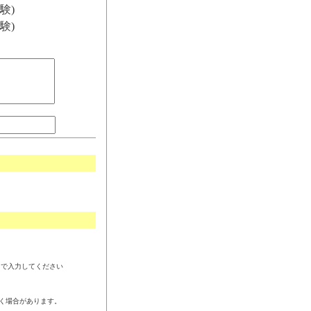
験)
験)
角で入力してください
く場合があります。