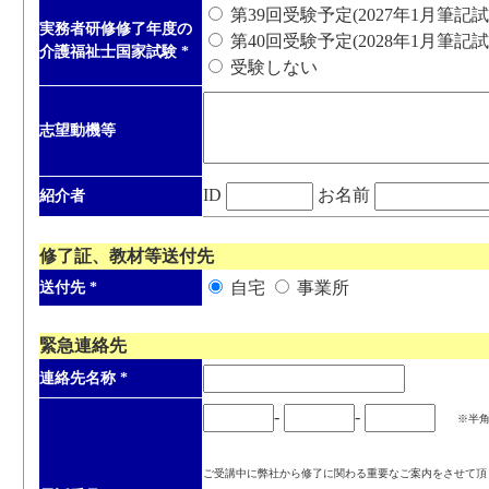
第39回受験予定(2027年1月筆記試
実務者研修修了年度の
第40回受験予定(2028年1月筆記試
介護福祉士国家試験
*
受験しない
志望動機等
ID
お名前
紹介者
修了証、教材等送付先
自宅
事業所
送付先
*
緊急連絡先
連絡先名称
*
-
-
※半
ご受講中に弊社から修了に関わる重要なご案内をさせて頂