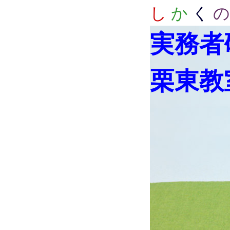
し
か
く
の
実務者
栗東教