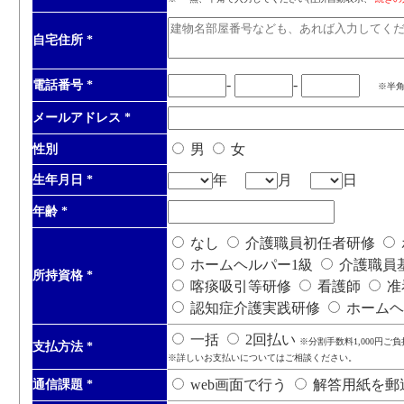
自宅住所
*
-
-
電話番号
*
※半
メールアドレス
*
男
女
性別
年
月
日
生年月日
*
年齢
*
なし
介護職員初任者研修
ホームヘルパー1級
介護職員
所持資格
*
喀痰吸引等研修
看護師
准
認知症介護実践研修
ホームヘ
一括
2回払い
※分割手数料1,000円ご
支払方法
*
※詳しいお支払いについてはご相談ください。
web画面で行う
解答用紙を郵
通信課題
*