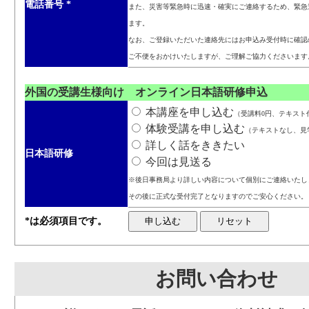
電話番号
*
また、災害等緊急時に迅速・確実にご連絡するため、緊急
ます。
なお、ご登録いただいた連絡先にはお申込み受付時に確認
ご不便をおかけいたしますが、ご理解ご協力くださいます
外国の受講生様向け オンライン日本語研修申込
本講座を申し込む
（受講料0円、テキスト代3
体験受講を申し込む
（テキストなし、見
詳しく話をききたい
日本語研修
今回は見送る
※後日事務局より詳しい内容について個別にご連絡いたし
その後に正式な受付完了となりますのでご安心ください。
*は必須項目です。
お問い合わせ