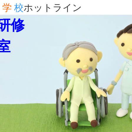
学
校
ホットライン
研修
室