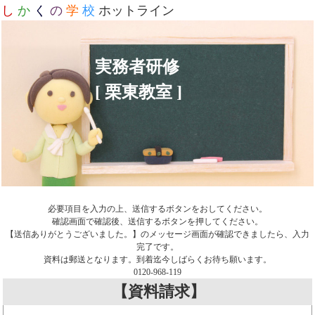
し
か
く
の
学
校
ホットライン
実務者研修
[ 栗東教室 ]
必要項目を入力の上、送信するボタンをおしてください。
確認画面で確認後、送信するボタンを押してください。
【送信ありがとうございました。】のメッセージ画面が確認できましたら、入力
完了です。
資料は郵送となります。到着迄今しばらくお待ち願います。
0120-968-119
【資料請求】