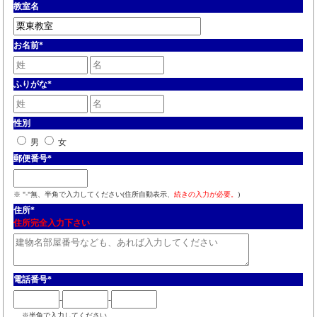
教室名
お名前
*
ふりがな
*
性別
男
女
郵便番号
*
※ "-"無、半角で入力してください(住所自動表示、
続きの入力が必要。
)
住所
*
住所完全入力下さい
電話番号
*
-
-
※半角で入力してください