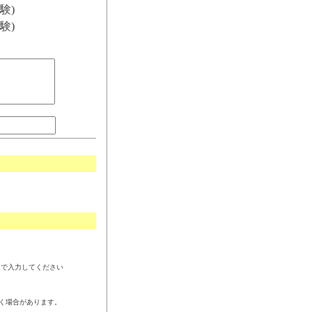
験)
験)
角で入力してください
く場合があります。