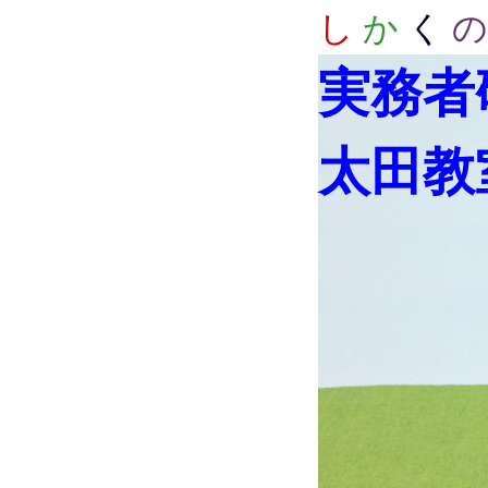
し
か
く
の
実務者
太田教