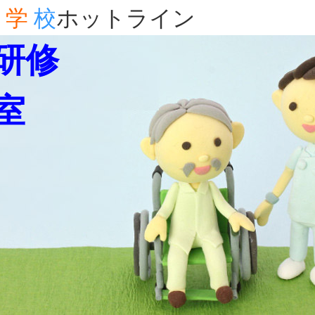
学
校
ホットライン
研修
室