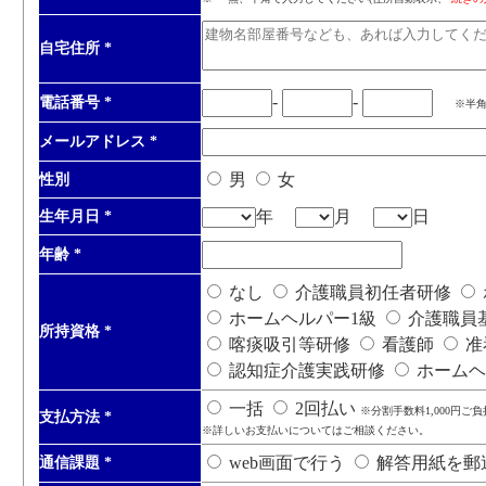
自宅住所
*
-
-
電話番号
*
※半
メールアドレス
*
男
女
性別
年
月
日
生年月日
*
年齢
*
なし
介護職員初任者研修
ホームヘルパー1級
介護職員
所持資格
*
喀痰吸引等研修
看護師
准
認知症介護実践研修
ホームヘ
一括
2回払い
※分割手数料1,000円ご
支払方法
*
※詳しいお支払いについてはご相談ください。
web画面で行う
解答用紙を郵
通信課題
*