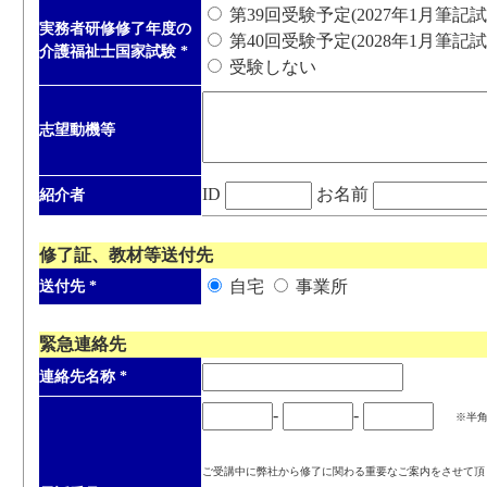
第39回受験予定(2027年1月筆記試
実務者研修修了年度の
第40回受験予定(2028年1月筆記試
介護福祉士国家試験
*
受験しない
志望動機等
ID
お名前
紹介者
修了証、教材等送付先
自宅
事業所
送付先
*
緊急連絡先
連絡先名称
*
-
-
※半
ご受講中に弊社から修了に関わる重要なご案内をさせて頂