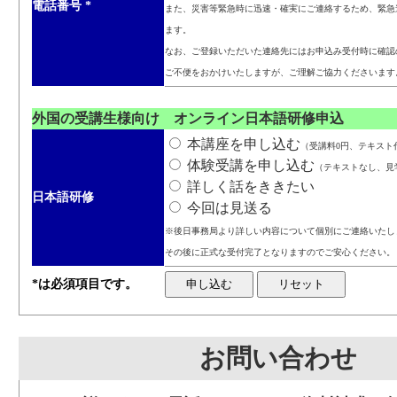
電話番号
*
また、災害等緊急時に迅速・確実にご連絡するため、緊急
ます。
なお、ご登録いただいた連絡先にはお申込み受付時に確認
ご不便をおかけいたしますが、ご理解ご協力くださいます
外国の受講生様向け オンライン日本語研修申込
本講座を申し込む
（受講料0円、テキスト代3
体験受講を申し込む
（テキストなし、見
詳しく話をききたい
日本語研修
今回は見送る
※後日事務局より詳しい内容について個別にご連絡いたし
その後に正式な受付完了となりますのでご安心ください。
*は必須項目です。
お問い合わせ