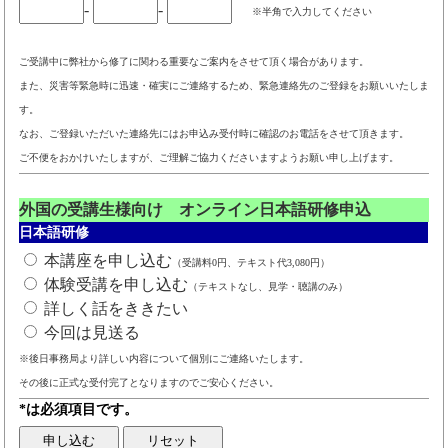
-
-
※半角で入力してください
ご受講中に弊社から修了に関わる重要なご案内をさせて頂く場合があります。
また、災害等緊急時に迅速・確実にご連絡するため、緊急連絡先のご登録をお願いいたしま
す。
なお、ご登録いただいた連絡先にはお申込み受付時に確認のお電話をさせて頂きます。
ご不便をおかけいたしますが、ご理解ご協力くださいますようお願い申し上げます。
外国の受講生様向け オンライン日本語研修申込
日本語研修
本講座を申し込む
（受講料0円、テキスト代3,080円）
体験受講を申し込む
（テキストなし、見学・聴講のみ）
詳しく話をききたい
今回は見送る
※後日事務局より詳しい内容について個別にご連絡いたします。
その後に正式な受付完了となりますのでご安心ください。
*は必須項目です。