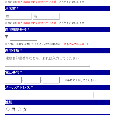
※お名前は
本人確認書類に記載されている通り
に入力をお願いします。
お名前
*
※お名前は
本人確認書類に記載されている通り
に入力をお願いします。
自宅郵便番号
*
〒
※ "-"無、半角で入力してください(住所自動表示、
続きの入力が必要。
)
自宅住所
*
電話番号
*
-
-
※半角で入力してください
メールアドレス
*
性別
男
女