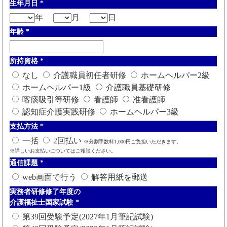
生年月日
*
年
月
日
年齢
*
所持資格
*
なし
介護職員初任者研修
ホームヘルパー2級
ホームヘルパー1級
介護職員基礎研修
喀痰吸引等研修
看護師
准看護師
認知症介護実践研修
ホームヘルパー3級
支払方法
*
一括
2回払い
※分割手数料1,000円ご負担いただきます。
※詳しいお支払いについてはご相談ください。
通信課題
*
web画面で行う
解答用紙を郵送
実務者研修修了年度の
介護福祉士国家試験
*
第39回受験予定(2027年1月筆記試験)