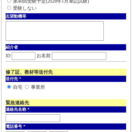
第40回受験予定(2028年1月筆記試験)
受験しない
志望動機等
紹介者
ID
お名前
修了証、教材等送付先
送付先
*
自宅
事業所
緊急連絡先
連絡先名称
*
電話番号
*