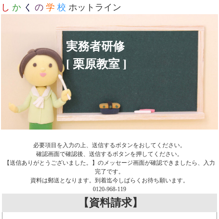
し
か
く
の
学
校
ホットライン
実務者研修
[ 栗原教室 ]
必要項目を入力の上、送信するボタンをおしてください。
確認画面で確認後、送信するボタンを押してください。
【送信ありがとうございました。】のメッセージ画面が確認できましたら、入力
完了です。
資料は郵送となります。到着迄今しばらくお待ち願います。
0120-968-119
【資料請求】