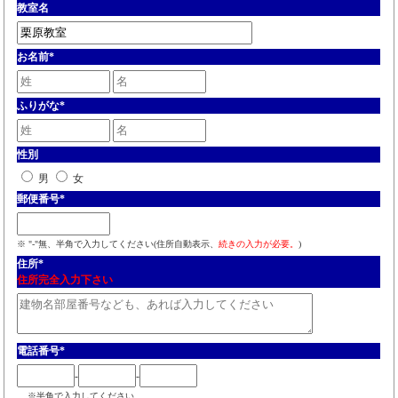
教室名
お名前
*
ふりがな
*
性別
男
女
郵便番号
*
※ "-"無、半角で入力してください(住所自動表示、
続きの入力が必要。
)
住所
*
住所完全入力下さい
電話番号
*
-
-
※半角で入力してください