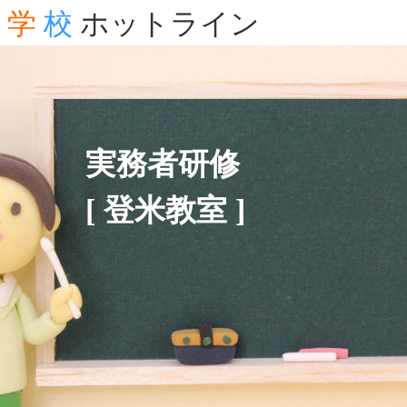
学
校
ホットライン
実務者研修
[ 登米教室 ]