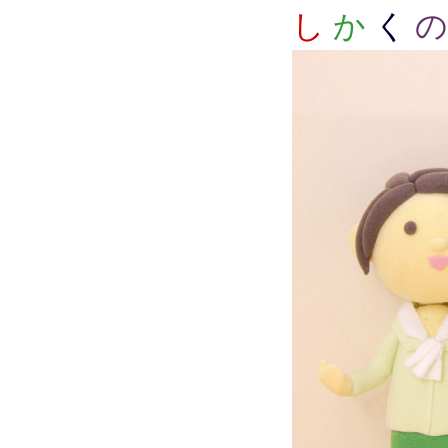
し
か
く
の