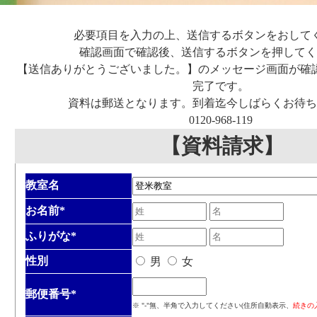
必要項目を入力の上、送信するボタンをおして
確認画面で確認後、送信するボタンを押してく
【送信ありがとうございました。】のメッセージ画面が確
完了です。
資料は郵送となります。到着迄今しばらくお待ち
0120-968-119
【資料請求】
教室名
お名前
*
ふりがな
*
性別
男
女
郵便番号
*
※ "-"無、半角で入力してください(住所自動表示、
続きの