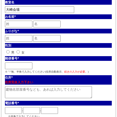
教室名
お名前
*
ふりがな
*
性別
男
女
郵便番号
*
※ "-"無、半角で入力してください(住所自動表示、
続きの入力が必要。
)
住所
*
住所完全入力下さい
電話番号
*
-
-
※半角で入力してください