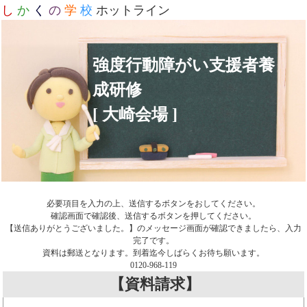
し
か
く
の
学
校
ホットライン
強度行動障がい支援者養
成研修
[ 大崎会場 ]
必要項目を入力の上、送信するボタンをおしてください。
確認画面で確認後、送信するボタンを押してください。
【送信ありがとうございました。】のメッセージ画面が確認できましたら、入力
完了です。
資料は郵送となります。到着迄今しばらくお待ち願います。
0120-968-119
【資料請求】