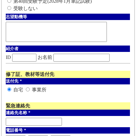
第40回受験予定(2028年1月筆記試験)
受験しない
志望動機等
紹介者
ID
お名前
修了証、教材等送付先
送付先
*
自宅
事業所
緊急連絡先
連絡先名称
*
電話番号
*