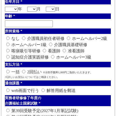
生年月日
*
年
月
日
年齢
*
所持資格
*
なし
介護職員初任者研修
ホームヘルパー2級
ホームヘルパー1級
介護職員基礎研修
喀痰吸引等研修
看護師
准看護師
認知症介護実践研修
ホームヘルパー3級
支払方法
*
一括
2回払い
※分割手数料1,000円ご負担いただきます。
※詳しいお支払いについてはご相談ください。
通信課題
*
web画面で行う
解答用紙を郵送
実務者研修修了年度の
介護福祉士国家試験
*
第39回受験予定(2027年1月筆記試験)