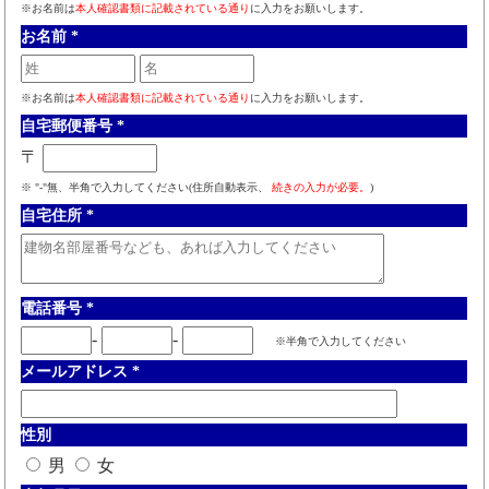
※お名前は
本人確認書類に記載されている通り
に入力をお願いします。
お名前
*
※お名前は
本人確認書類に記載されている通り
に入力をお願いします。
自宅郵便番号
*
〒
※ "-"無、半角で入力してください(住所自動表示、
続きの入力が必要。
)
自宅住所
*
電話番号
*
-
-
※半角で入力してください
メールアドレス
*
性別
男
女