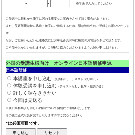
-
-
※半角で入力してください
ご受講中に弊社から修了に関わる重要なご案内をさせて頂く場合があります。
また、災害等緊急時に迅速・確実にご連絡するため、緊急連絡先のご登録をお願いいたしま
す。
なお、ご登録いただいた連絡先にはお申込み受付時に確認のお電話をさせて頂きます。
ご不便をおかけいたしますが、ご理解ご協力くださいますようお願い申し上げます。
外国の受講生様向け オンライン日本語研修申込
日本語研修
本講座を申し込む
（受講料0円、テキスト代3,080円）
体験受講を申し込む
（テキストなし、見学・聴講のみ）
詳しく話をききたい
今回は見送る
※後日事務局より詳しい内容について個別にご連絡いたします。
その後に正式な受付完了となりますのでご安心ください。
*は必須項目です。