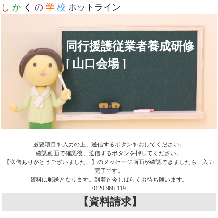
し
か
く
の
学
校
ホットライン
同行援護従業者養成研修
[ 山口会場 ]
必要項目を入力の上、送信するボタンをおしてください。
確認画面で確認後、送信するボタンを押してください。
【送信ありがとうございました。】のメッセージ画面が確認できましたら、入力
完了です。
資料は郵送となります。到着迄今しばらくお待ち願います。
0120-968-119
【資料請求】