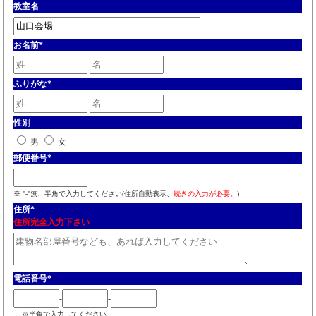
教室名
お名前
*
ふりがな
*
性別
男
女
郵便番号
*
※ "-"無、半角で入力してください(住所自動表示、
続きの入力が必要。
)
住所
*
住所完全入力下さい
電話番号
*
-
-
※半角で入力してください