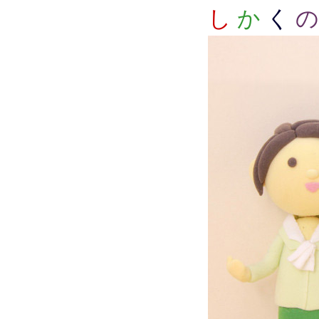
し
か
く
の