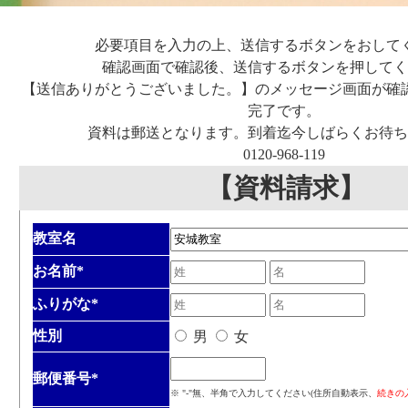
必要項目を入力の上、送信するボタンをおして
確認画面で確認後、送信するボタンを押してく
【送信ありがとうございました。】のメッセージ画面が確
完了です。
資料は郵送となります。到着迄今しばらくお待ち
0120-968-119
【資料請求】
教室名
お名前
*
ふりがな
*
性別
男
女
郵便番号
*
※ "-"無、半角で入力してください(住所自動表示、
続きの