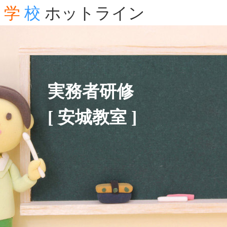
学
校
ホットライン
実務者研修
[ 安城教室 ]