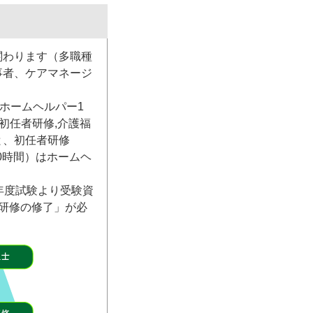
関わります（多職種
事者、ケアマネージ
ホームヘルパー1
初任者研修,介護福
と、初任者研修
0時間）はホームヘ
。
年度試験より受験資
研修の修了」が必