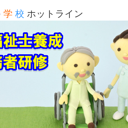
の
学
校
ホットライン