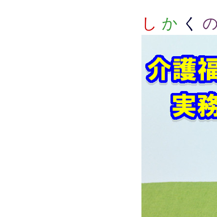
し
か
く