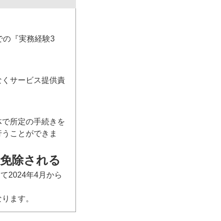
での『実務経験3
なくサービス提供責
体で所定の手続きを
行うことができま
を免除される
2024年4月から
なります。