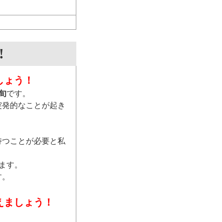
!
しょう！
旬
です。
突発的なことが起き
持つことが必要と私
ます。
す。
えましょう！