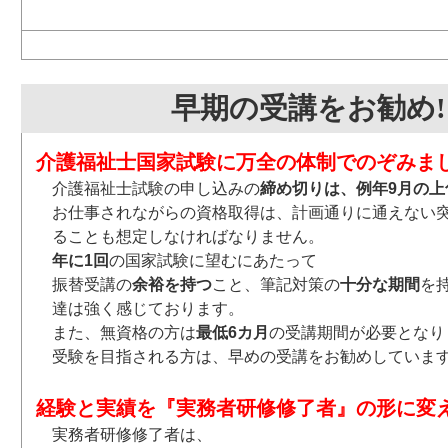
早期の受講をお勧め!
介護福祉士国家試験に万全の体制でのぞみま
介護福祉士試験の申し込みの
締め切りは、例年9月の上
お仕事されながらの資格取得は、計画通りに通えない
ることも想定しなければなりません。
年に1回
の国家試験に望むにあたって
振替受講の
余裕を持つ
こと、筆記対策の
十分な期間
を
達は強く感じております。
また、無資格の方は
最低6カ月
の受講期間が必要となり
受験を目指される方は、早めの受講をお勧めしていま
経験と実績を『実務者研修修了者』の形に変
実務者研修修了者は、