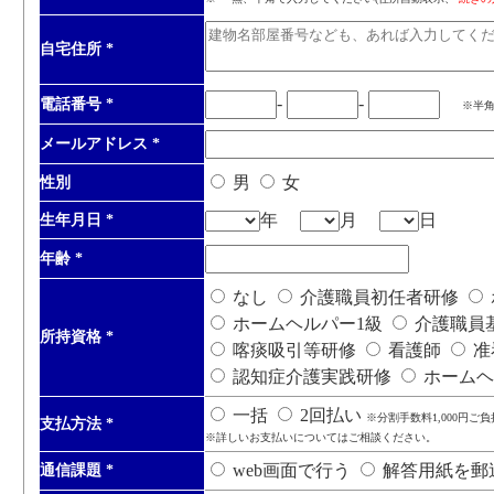
自宅住所
*
-
-
電話番号
*
※半
メールアドレス
*
男
女
性別
年
月
日
生年月日
*
年齢
*
なし
介護職員初任者研修
ホームヘルパー1級
介護職員
所持資格
*
喀痰吸引等研修
看護師
准
認知症介護実践研修
ホームヘ
一括
2回払い
※分割手数料1,000円ご
支払方法
*
※詳しいお支払いについてはご相談ください。
web画面で行う
解答用紙を郵
通信課題
*