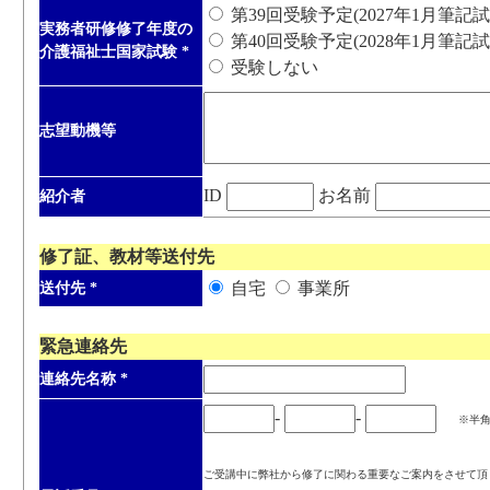
第39回受験予定(2027年1月筆記試
実務者研修修了年度の
第40回受験予定(2028年1月筆記試
介護福祉士国家試験
*
受験しない
志望動機等
ID
お名前
紹介者
修了証、教材等送付先
自宅
事業所
送付先
*
緊急連絡先
連絡先名称
*
-
-
※半
ご受講中に弊社から修了に関わる重要なご案内をさせて頂