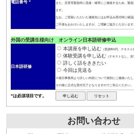
電話番号
*
また、災害等緊急時に迅速・確実にご連絡するため、緊急
ます。
なお、ご登録いただいた連絡先にはお申込み受付時に確認
ご不便をおかけいたしますが、ご理解ご協力くださいます
外国の受講生様向け オンライン日本語研修申込
本講座を申し込む
（受講料0円、テキスト代3
体験受講を申し込む
（テキストなし、見
詳しく話をききたい
日本語研修
今回は見送る
※後日事務局より詳しい内容について個別にご連絡いたし
その後に正式な受付完了となりますのでご安心ください。
*は必須項目です。
お問い合わせ