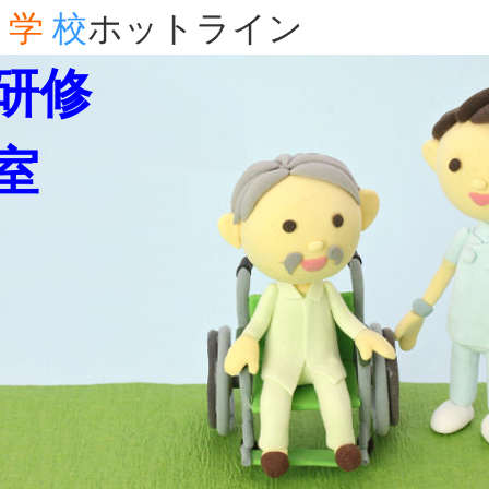
学
校
ホットライン
研修
室