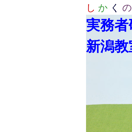
し
か
く
の
実務者
新潟教