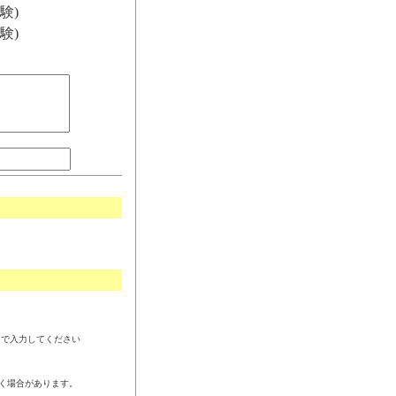
験)
験)
角で入力してください
く場合があります。