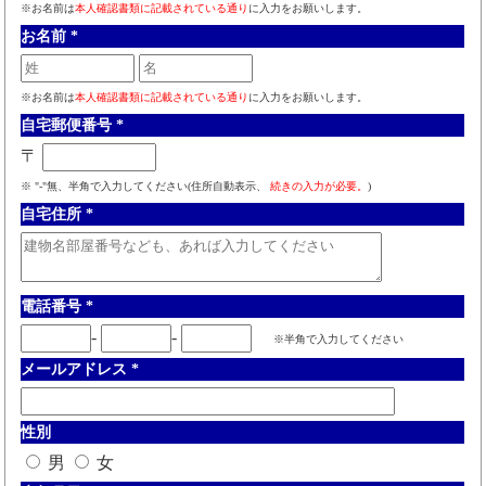
※お名前は
本人確認書類に記載されている通り
に入力をお願いします。
お名前
*
※お名前は
本人確認書類に記載されている通り
に入力をお願いします。
自宅郵便番号
*
〒
※ "-"無、半角で入力してください(住所自動表示、
続きの入力が必要。
)
自宅住所
*
電話番号
*
-
-
※半角で入力してください
メールアドレス
*
性別
男
女