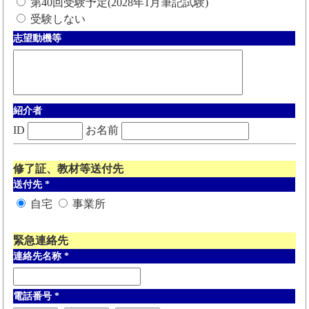
第40回受験予定(2028年1月筆記試験)
受験しない
志望動機等
紹介者
ID
お名前
修了証、教材等送付先
送付先
*
自宅
事業所
緊急連絡先
連絡先名称
*
電話番号
*