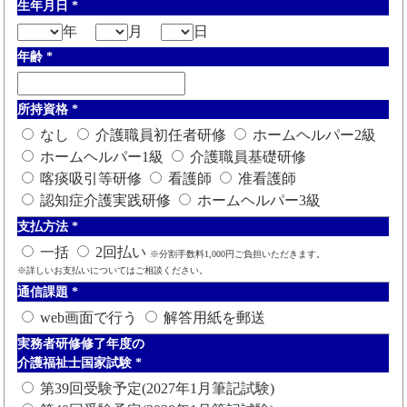
生年月日
*
年
月
日
年齢
*
所持資格
*
なし
介護職員初任者研修
ホームヘルパー2級
ホームヘルパー1級
介護職員基礎研修
喀痰吸引等研修
看護師
准看護師
認知症介護実践研修
ホームヘルパー3級
支払方法
*
一括
2回払い
※分割手数料1,000円ご負担いただきます。
※詳しいお支払いについてはご相談ください。
通信課題
*
web画面で行う
解答用紙を郵送
実務者研修修了年度の
介護福祉士国家試験
*
第39回受験予定(2027年1月筆記試験)