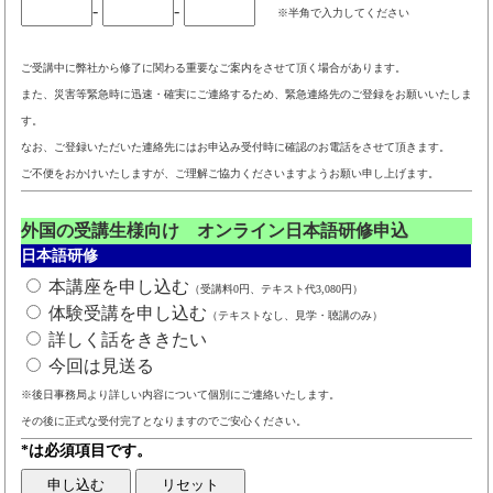
-
-
※半角で入力してください
ご受講中に弊社から修了に関わる重要なご案内をさせて頂く場合があります。
また、災害等緊急時に迅速・確実にご連絡するため、緊急連絡先のご登録をお願いいたしま
す。
なお、ご登録いただいた連絡先にはお申込み受付時に確認のお電話をさせて頂きます。
ご不便をおかけいたしますが、ご理解ご協力くださいますようお願い申し上げます。
外国の受講生様向け オンライン日本語研修申込
日本語研修
本講座を申し込む
（受講料0円、テキスト代3,080円）
体験受講を申し込む
（テキストなし、見学・聴講のみ）
詳しく話をききたい
今回は見送る
※後日事務局より詳しい内容について個別にご連絡いたします。
その後に正式な受付完了となりますのでご安心ください。
*は必須項目です。