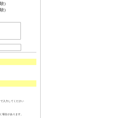
験)
験)
角で入力してください
く場合があります。