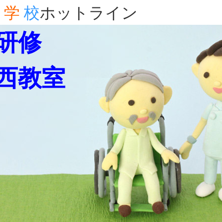
学
校
ホットライン
研修
西教室