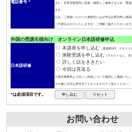
電話番号
*
また、災害等緊急時に迅速・確実にご連絡するため、緊急
ます。
なお、ご登録いただいた連絡先にはお申込み受付時に確認
ご不便をおかけいたしますが、ご理解ご協力くださいます
外国の受講生様向け オンライン日本語研修申込
本講座を申し込む
（受講料0円、テキスト代3
体験受講を申し込む
（テキストなし、見
詳しく話をききたい
日本語研修
今回は見送る
※後日事務局より詳しい内容について個別にご連絡いたし
その後に正式な受付完了となりますのでご安心ください。
*は必須項目です。
お問い合わせ