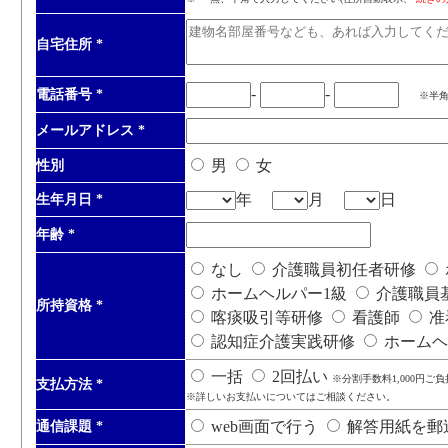
自宅住所
*
-
-
電話番号
*
※半
メールアドレス
*
男
女
性別
年
月
日
生年月日
*
年齢
*
なし
介護職員初任者研修
ホームヘルパー1級
介護職員
所持資格
*
喀痰吸引等研修
看護師
准
認知症介護実践研修
ホームヘ
一括
2回払い
※分割手数料1,000円ご
支払方法
*
※詳しいお支払いについてはご相談ください。
web画面で行う
解答用紙を郵
通信課題
*