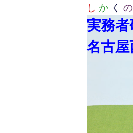
し
か
く
の
実務者
名古屋