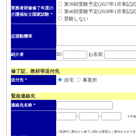
第39回受験予定(2027年1月筆記試
実務者研修修了年度の
第40回受験予定(2028年1月筆記試
介護福祉士国家試験
*
受験しない
志望動機等
ID
お名前
紹介者
修了証、教材等送付先
自宅
事業所
送付先
*
緊急連絡先
連絡先名称
*
-
-
※半
ご受講中に弊社から修了に関わる重要なご案内をさせて頂