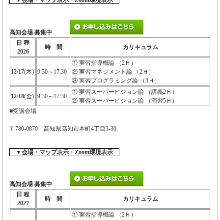
▼会場・マップ表示・Zoom環境表示
高知会場 募集中
日 程
時 間
カリキュラム
2026
① 実習指導概論 （2Ｈ）
12/17
(木)
9:30～17:30
② 実習マネジメント論 （2Ｈ）
③ 実習プログラミング論 （3Ｈ）
① 実習スーパービジョン論 （講義2Ｈ）
12/18
(金)
9:30～17:30
② 実習スーパービジョン論 （演習5Ｈ）
■受講会場
〒780-0870 高知県高知市本町4丁目3-30
▼会場・マップ表示・Zoom環境表示
高知会場 募集中
日 程
時 間
カリキュラム
2027
① 実習指導概論 （2Ｈ）