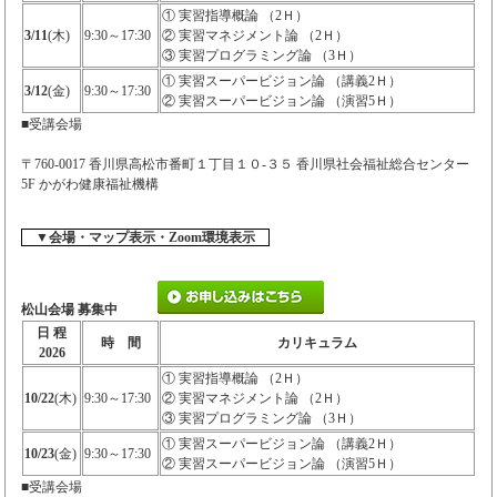
① 実習指導概論 （2Ｈ）
3/11
(木)
9:30～17:30
② 実習マネジメント論 （2Ｈ）
③ 実習プログラミング論 （3Ｈ）
① 実習スーパービジョン論 （講義2Ｈ）
3/12
(金)
9:30～17:30
② 実習スーパービジョン論 （演習5Ｈ）
■受講会場
〒760-0017 香川県高松市番町１丁目１０-３５ 香川県社会福祉総合センター
5F かがわ健康福祉機構
▼会場・マップ表示・Zoom環境表示
松山会場 募集中
日 程
時 間
カリキュラム
2026
① 実習指導概論 （2Ｈ）
10/22
(木)
9:30～17:30
② 実習マネジメント論 （2Ｈ）
③ 実習プログラミング論 （3Ｈ）
① 実習スーパービジョン論 （講義2Ｈ）
10/23
(金)
9:30～17:30
② 実習スーパービジョン論 （演習5Ｈ）
■受講会場