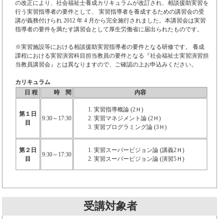
の改正により、社会福祉士養成カリキュラムが改訂され、相談援助実習を
行う実習指導者の要件として、 実習指導者を養成するための講習会の受
講が義務付けられ 2012 年 4 月から完全施行されました。本講習会は実習
指導者の要件を満たす講習会として厚生労働省に届出られたものです。
※実習施設等における相談援助実習指導者の要件となる研修です。 養成
課程における実習演習科目担当教員の要件となる『社会福祉士実習
演習担
当
教員講習会』とは異なりますので、ご確認の上お申込みください。
カリキュラム
日 程
時 間
内容
実習指導概論 (2Ｈ)
第１日
9:30～17:30
実習マネジメント論 (2Ｈ)
目
実習プログラミング論 (3Ｈ)
第２日
実習スーパービジョン論 (講義2Ｈ)
9:30～17:30
目
実習スーパービジョン論 (演習5Ｈ)
受講対象者