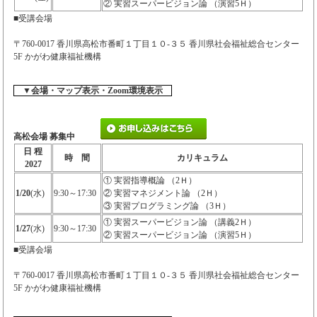
② 実習スーパービジョン論 （演習5Ｈ）
■受講会場
〒760-0017 香川県高松市番町１丁目１０-３５ 香川県社会福祉総合センター
5F かがわ健康福祉機構
▼会場・マップ表示・Zoom環境表示
高松会場 募集中
日 程
時 間
カリキュラム
2027
① 実習指導概論 （2Ｈ）
1/20
(水)
9:30～17:30
② 実習マネジメント論 （2Ｈ）
③ 実習プログラミング論 （3Ｈ）
① 実習スーパービジョン論 （講義2Ｈ）
1/27
(水)
9:30～17:30
② 実習スーパービジョン論 （演習5Ｈ）
■受講会場
〒760-0017 香川県高松市番町１丁目１０-３５ 香川県社会福祉総合センター
5F かがわ健康福祉機構