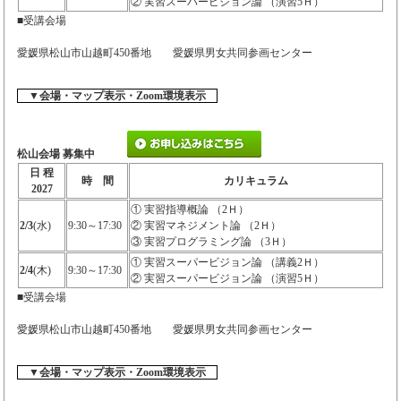
② 実習スーパービジョン論 （演習5Ｈ）
■受講会場
愛媛県松山市山越町450番地 愛媛県男女共同参画センター
▼会場・マップ表示・Zoom環境表示
松山会場 募集中
日 程
時 間
カリキュラム
2027
① 実習指導概論 （2Ｈ）
2/3
(水)
9:30～17:30
② 実習マネジメント論 （2Ｈ）
③ 実習プログラミング論 （3Ｈ）
① 実習スーパービジョン論 （講義2Ｈ）
2/4
(木)
9:30～17:30
② 実習スーパービジョン論 （演習5Ｈ）
■受講会場
愛媛県松山市山越町450番地 愛媛県男女共同参画センター
▼会場・マップ表示・Zoom環境表示