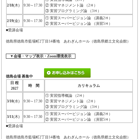
2/18
(木)
9:30～17:30
② 実習マネジメント論 （2Ｈ）
③ 実習プログラミング論 （3Ｈ）
① 実習スーパービジョン論 （講義2Ｈ）
2/19
(金)
9:30～17:30
② 実習スーパービジョン論 （演習5Ｈ）
■受講会場
徳島県徳島市藍場町2丁目14番地 あわぎんホール（徳島県郷土文化会館）
▼会場・マップ表示・Zoom環境表示
徳島会場 募集中
日 程
時 間
カリキュラム
2027
① 実習指導概論 （2Ｈ）
3/10
(水)
9:30～17:30
② 実習マネジメント論 （2Ｈ）
③ 実習プログラミング論 （3Ｈ）
① 実習スーパービジョン論 （講義2Ｈ）
3/11
(木)
9:30～17:30
② 実習スーパービジョン論 （演習5Ｈ）
■受講会場
徳島県徳島市藍場町2丁目14番地 あわぎんホール（徳島県郷土文化会館）