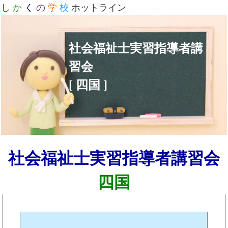
し
か
く
の
学
校
ホットライン
社会福祉士実習指導者講
習会
[ 四国 ]
社会福祉士実習指導者講習会
四国