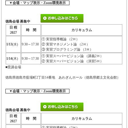
▼会場・マップ表示・Zoom環境表示
徳島会場 募集中
日 程
時 間
カリキュラム
2027
① 実習指導概論 （2Ｈ）
1/13
(水)
9:30～17:30
② 実習マネジメント論 （2Ｈ）
③ 実習プログラミング論 （3Ｈ）
① 実習スーパービジョン論 （講義2Ｈ）
1/14
(木)
9:30～17:30
② 実習スーパービジョン論 （演習5Ｈ）
■受講会場
徳島県徳島市藍場町2丁目14番地 あわぎんホール（徳島県郷土文化会館）
▼会場・マップ表示・Zoom環境表示
徳島会場 募集中
日 程
時 間
カリキュラム
2027
① 実習指導概論 （2Ｈ）