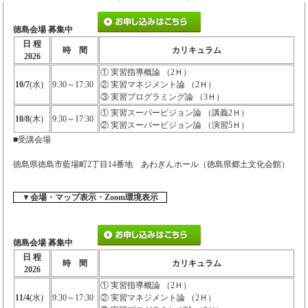
徳島会場 募集中
日 程
時 間
カリキュラム
2026
① 実習指導概論 （2Ｈ）
10/7
(水)
9:30～17:30
② 実習マネジメント論 （2Ｈ）
③ 実習プログラミング論 （3Ｈ）
① 実習スーパービジョン論 （講義2Ｈ）
10/8
(木)
9:30～17:30
② 実習スーパービジョン論 （演習5Ｈ）
■受講会場
徳島県徳島市藍場町2丁目14番地 あわぎんホール（徳島県郷土文化会館）
▼会場・マップ表示・Zoom環境表示
徳島会場 募集中
日 程
時 間
カリキュラム
2026
① 実習指導概論 （2Ｈ）
11/4
(水)
9:30～17:30
② 実習マネジメント論 （2Ｈ）