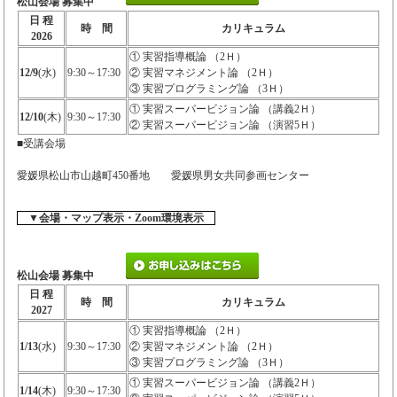
松山会場 募集中
日 程
時 間
カリキュラム
2026
① 実習指導概論 （2Ｈ）
12/9
(水)
9:30～17:30
② 実習マネジメント論 （2Ｈ）
③ 実習プログラミング論 （3Ｈ）
① 実習スーパービジョン論 （講義2Ｈ）
12/10
(木)
9:30～17:30
② 実習スーパービジョン論 （演習5Ｈ）
■受講会場
愛媛県松山市山越町450番地 愛媛県男女共同参画センター
▼会場・マップ表示・Zoom環境表示
松山会場 募集中
日 程
時 間
カリキュラム
2027
① 実習指導概論 （2Ｈ）
1/13
(水)
9:30～17:30
② 実習マネジメント論 （2Ｈ）
③ 実習プログラミング論 （3Ｈ）
① 実習スーパービジョン論 （講義2Ｈ）
1/14
(木)
9:30～17:30