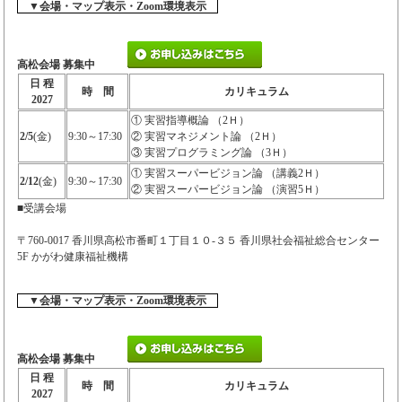
▼会場・マップ表示・Zoom環境表示
高松会場 募集中
日 程
時 間
カリキュラム
2027
① 実習指導概論 （2Ｈ）
2/5
(金)
9:30～17:30
② 実習マネジメント論 （2Ｈ）
③ 実習プログラミング論 （3Ｈ）
① 実習スーパービジョン論 （講義2Ｈ）
2/12
(金)
9:30～17:30
② 実習スーパービジョン論 （演習5Ｈ）
■受講会場
〒760-0017 香川県高松市番町１丁目１０-３５ 香川県社会福祉総合センター
5F かがわ健康福祉機構
▼会場・マップ表示・Zoom環境表示
高松会場 募集中
日 程
時 間
カリキュラム
2027