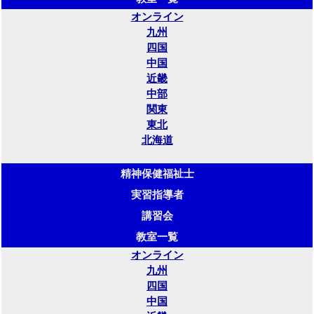
オンライン
九州
四国
中国
近畿
中部
関東
東北
北海道
精神保健福祉士
実習指導者
講習会
教室一覧
オンライン
九州
四国
中国