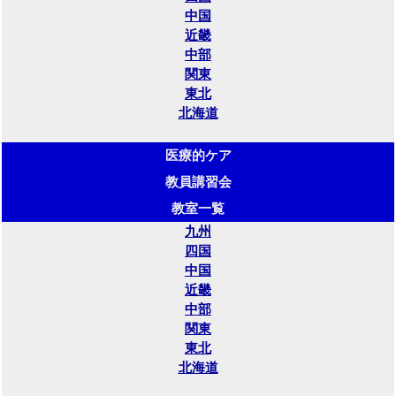
中国
近畿
中部
関東
東北
北海道
医療的ケア
教員講習会
教室一覧
九州
四国
中国
近畿
中部
関東
東北
北海道