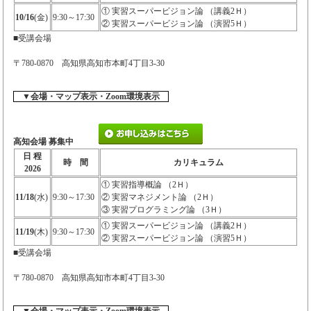
① 実習スーパービジョン論 （講義2Ｈ）
10/16
(金)
9:30～17:30
② 実習スーパービジョン論 （演習5Ｈ）
■受講会場
〒780-0870 高知県高知市本町4丁目3-30
▼会場・マップ表示・Zoom環境表示
高知会場 募集中
日 程
時 間
カリキュラム
2026
① 実習指導概論 （2Ｈ）
11/18
(水)
9:30～17:30
② 実習マネジメント論 （2Ｈ）
③ 実習プログラミング論 （3Ｈ）
① 実習スーパービジョン論 （講義2Ｈ）
11/19
(木)
9:30～17:30
② 実習スーパービジョン論 （演習5Ｈ）
■受講会場
〒780-0870 高知県高知市本町4丁目3-30