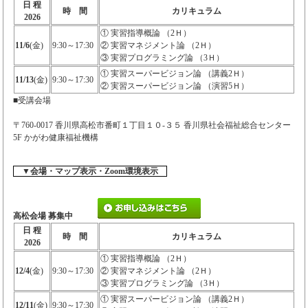
日 程
時 間
カリキュラム
2026
① 実習指導概論 （2Ｈ）
11/6
(金)
9:30～17:30
② 実習マネジメント論 （2Ｈ）
③ 実習プログラミング論 （3Ｈ）
① 実習スーパービジョン論 （講義2Ｈ）
11/13
(金)
9:30～17:30
② 実習スーパービジョン論 （演習5Ｈ）
■受講会場
〒760-0017 香川県高松市番町１丁目１０-３５ 香川県社会福祉総合センター
5F かがわ健康福祉機構
▼会場・マップ表示・Zoom環境表示
高松会場 募集中
日 程
時 間
カリキュラム
2026
① 実習指導概論 （2Ｈ）
12/4
(金)
9:30～17:30
② 実習マネジメント論 （2Ｈ）
③ 実習プログラミング論 （3Ｈ）
① 実習スーパービジョン論 （講義2Ｈ）
12/11
(金)
9:30～17:30