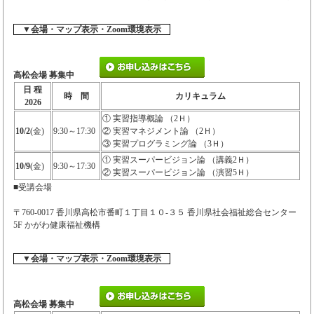
▼会場・マップ表示・Zoom環境表示
高松会場 募集中
日 程
時 間
カリキュラム
2026
① 実習指導概論 （2Ｈ）
10/2
(金)
9:30～17:30
② 実習マネジメント論 （2Ｈ）
③ 実習プログラミング論 （3Ｈ）
① 実習スーパービジョン論 （講義2Ｈ）
10/9
(金)
9:30～17:30
② 実習スーパービジョン論 （演習5Ｈ）
■受講会場
〒760-0017 香川県高松市番町１丁目１０-３５ 香川県社会福祉総合センター
5F かがわ健康福祉機構
▼会場・マップ表示・Zoom環境表示
高松会場 募集中