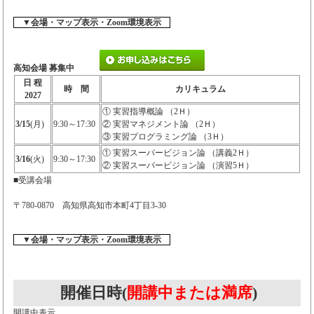
▼会場・マップ表示・Zoom環境表示
高知会場 募集中
日 程
時 間
カリキュラム
2027
① 実習指導概論 （2Ｈ）
3/15
(月)
9:30～17:30
② 実習マネジメント論 （2Ｈ）
③ 実習プログラミング論 （3Ｈ）
① 実習スーパービジョン論 （講義2Ｈ）
3/16
(火)
9:30～17:30
② 実習スーパービジョン論 （演習5Ｈ）
■受講会場
〒780-0870 高知県高知市本町4丁目3-30
▼会場・マップ表示・Zoom環境表示
開催日時(
開講中または満席
)
開講中表示