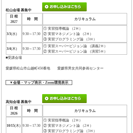
松山会場 募集中
日 程
時 間
カリキュラム
2027
① 実習指導概論 （2Ｈ）
3/3
(水)
9:30～17:30
② 実習マネジメント論 （2Ｈ）
③ 実習プログラミング論 （3Ｈ）
① 実習スーパービジョン論 （講義2Ｈ）
3/4
(木)
9:30～17:30
② 実習スーパービジョン論 （演習5Ｈ）
■受講会場
愛媛県松山市山越町450番地 愛媛県男女共同参画センター
▼会場・マップ表示・Zoom環境表示
高知会場 募集中
日 程
時 間
カリキュラム
2026
① 実習指導概論 （2Ｈ）
10/15
(木)
9:30～17:30
② 実習マネジメント論 （2Ｈ）
③ 実習プログラミング論 （3Ｈ）