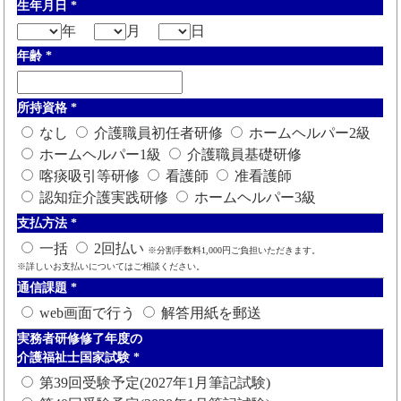
生年月日
*
年
月
日
年齢
*
所持資格
*
なし
介護職員初任者研修
ホームヘルパー2級
ホームヘルパー1級
介護職員基礎研修
喀痰吸引等研修
看護師
准看護師
認知症介護実践研修
ホームヘルパー3級
支払方法
*
一括
2回払い
※分割手数料1,000円ご負担いただきます。
※詳しいお支払いについてはご相談ください。
通信課題
*
web画面で行う
解答用紙を郵送
実務者研修修了年度の
介護福祉士国家試験
*
第39回受験予定(2027年1月筆記試験)