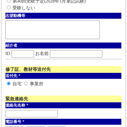
第40回受験予定(2028年1月筆記試験)
受験しない
志望動機等
紹介者
ID
お名前
修了証、教材等送付先
送付先
*
自宅
事業所
緊急連絡先
連絡先名称
*
電話番号
*