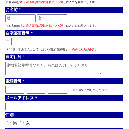
※お名前は
本人確認書類に記載されている通り
に入力をお願いします。
お名前
*
※お名前は
本人確認書類に記載されている通り
に入力をお願いします。
自宅郵便番号
*
〒
※ "-"無、半角で入力してください(住所自動表示、
続きの入力が必要。
)
自宅住所
*
電話番号
*
-
-
※半角で入力してください
メールアドレス
*
性別
男
女