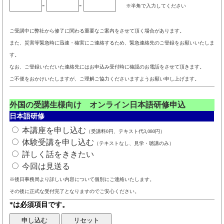
-
-
※半角で入力してください
ご受講中に弊社から修了に関わる重要なご案内をさせて頂く場合があります。
また、災害等緊急時に迅速・確実にご連絡するため、緊急連絡先のご登録をお願いいたしま
す。
なお、ご登録いただいた連絡先にはお申込み受付時に確認のお電話をさせて頂きます。
ご不便をおかけいたしますが、ご理解ご協力くださいますようお願い申し上げます。
外国の受講生様向け オンライン日本語研修申込
日本語研修
本講座を申し込む
（受講料0円、テキスト代3,080円）
体験受講を申し込む
（テキストなし、見学・聴講のみ）
詳しく話をききたい
今回は見送る
※後日事務局より詳しい内容について個別にご連絡いたします。
その後に正式な受付完了となりますのでご安心ください。
*は必須項目です。