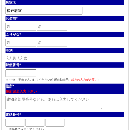
教室名
お名前
*
ふりがな
*
性別
男
女
郵便番号
*
※ "-"無、半角で入力してください(住所自動表示、
続きの入力が必要。
)
住所
*
住所完全入力下さい
電話番号
*
-
-
※半角で入力してください