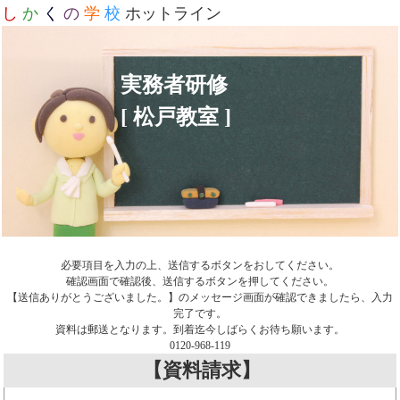
し
か
く
の
学
校
ホットライン
実務者研修
[ 松戸教室 ]
必要項目を入力の上、送信するボタンをおしてください。
確認画面で確認後、送信するボタンを押してください。
【送信ありがとうございました。】のメッセージ画面が確認できましたら、入力
完了です。
資料は郵送となります。到着迄今しばらくお待ち願います。
0120-968-119
【資料請求】